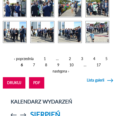
‹ poprzednia
1
…
2
3
4
5
Strony
6
7
8
9
10
…
17
następna ›
Lista galerii
DRUKUJ
PDF
KALENDARZ WYDARZEŃ
SIERPIEŃ
Przejdź do
Przejdź do