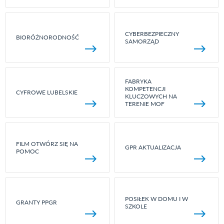
CYBERBEZPIECZNY
BIORÓŻNORODNOŚĆ
SAMORZĄD
FABRYKA
KOMPETENCJI
CYFROWE LUBELSKIE
KLUCZOWYCH NA
TERENIE MOF
FILM OTWÓRZ SIĘ NA
GPR AKTUALIZACJA
POMOC
POSIŁEK W DOMU I W
GRANTY PPGR
SZKOLE