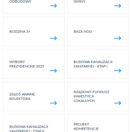
ODBUDOWY
GMINY
RODZINA 3+
BAZA NGO
WYBORY
BUDOWA KANALIZACJI
PREZYDENCKIE 2025
SANITARNEJ - ETAP I
RZĄDOWY FUNDUSZ
ZGŁOŚ AWARIĘ
INWESTYCJI
KOLEKTORA
LOKALNYCH
PROJEKT:
BUDOWA KANALIZACJI
KOMPETENCJE
SANITARNEJ - ETAP II