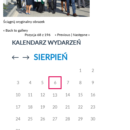
Ściągnij oryginalny obrazek
« Back to gallery
Pozycja 68 z 196
« Previous
|
Następne »
KALENDARZ WYDARZEŃ
SIERPIEŃ
Przejdź do
Przejdź do
poprzedniego
poprzedniego
miesiąca
miesiąca
1
2
3
4
5
6
7
8
9
10
11
12
14
15
16
13
17
18
19
20
21
22
23
24
25
26
27
28
29
30