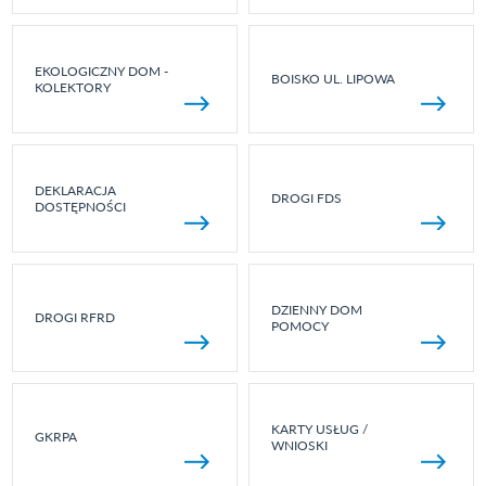
EKOLOGICZNY DOM -
BOISKO UL. LIPOWA
KOLEKTORY
DEKLARACJA
DROGI FDS
DOSTĘPNOŚCI
DZIENNY DOM
DROGI RFRD
POMOCY
KARTY USŁUG /
GKRPA
WNIOSKI