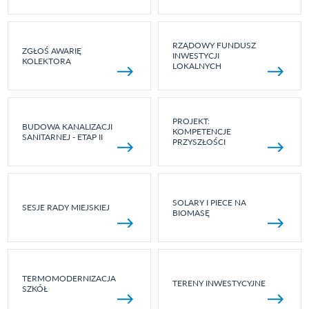
RZĄDOWY FUNDUSZ
ZGŁOŚ AWARIĘ
INWESTYCJI
KOLEKTORA
LOKALNYCH
PROJEKT:
BUDOWA KANALIZACJI
KOMPETENCJE
SANITARNEJ - ETAP II
PRZYSZŁOŚCI
SOLARY I PIECE NA
SESJE RADY MIEJSKIEJ
BIOMASĘ
TERMOMODERNIZACJA
TERENY INWESTYCYJNE
SZKÓŁ