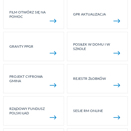
FILM OTWÓRZ SIĘ NA
GPR AKTUALIZACJA
POMOC
POSIŁEK W DOMU I W
GRANTY PPGR
SZKOLE
PROJEKT CYFROWA
REJESTR ŻŁOBKÓW
GMINA
RZĄDOWY FUNDUSZ
SESJE RM ONLINE
POLSKI ŁAD