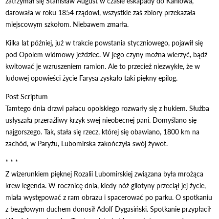
zatrzymał się Stanisław August w czasie eskapady do Kaniowa,
darowała w roku 1854 rządowi, wszystkie zaś zbiory przekazała
miejscowym szkołom. Niebawem zmarła.
Kilka lat później, już w trakcie powstania styczniowego, pojawił się
pod Opolem widmowy jeździec. W jego czyny można wierzyć, bądź
kwitować je wzruszeniem ramion. Ale to przecież niezwykłe, że w
ludowej opowieści życie Farysa zyskało taki piękny epilog.
Post Scriptum
Tamtego dnia drzwi pałacu opolskiego rozwarły się z hukiem. Służba
usłyszała przeraźliwy krzyk swej nieobecnej pani. Domyślano się
najgorszego. Tak, stała się rzecz, której się obawiano, 1800 km na
zachód, w Paryżu, Lubomirska zakończyła swój żywot.
* * *
Z wizerunkiem pięknej Rozalii Lubomirskiej związana była mrożąca
krew legenda. W rocznicę dnia, kiedy nóż gilotyny przeciął jej życie,
miała występować z ram obrazu i spacerować po parku. O spotkaniu
z bezgłowym duchem donosił Adolf Dygasiński. Spotkanie przypłacił