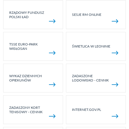
RZĄDOWY FUNDUSZ
SESJE RM ONLINE
POLSKI ŁAD
TSSE EURO-PARK
ŚWIETLICA W LEONINIE
WISŁOSAN
WYKAZ DZIENNYCH
ZADASZONE
OPIEKUNÓW
LODOWISKO - CENNIK
ZADASZONY KORT
INTERNET.GOV.PL
TENISOWY - CENNIK