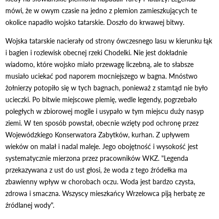
mówi, że w owym czasie na jedno z plemion zamieszkujących te
okolice napadło wojsko tatarskie. Doszło do krwawej bitwy.
Wojska tatarskie nacierały od strony ówczesnego lasu w kierunku łąk
i bagien i rozlewisk obecnej rzeki Chodelki. Nie jest dokładnie
wiadomo, które wojsko miało przewagę liczebną, ale to słabsze
musiało uciekać pod naporem mocniejszego w bagna. Mnóstwo
żołnierzy potopiło się w tych bagnach, ponieważ z stamtąd nie było
ucieczki. Po bitwie miejscowe plemię, wedle legendy, pogrzebało
poległych w zbiorowej mogile i usypało w tym miejscu duży nasyp
ziemi. W ten sposób powstał, obecnie wzięty pod ochronę przez
Wojewódzkiego Konserwatora Zabytków, kurhan. Z upływem
wieków on malał i nadal maleje. Jego obojętność i wysokość jest
systematycznie mierzona przez pracowników WKZ. "Legenda
przekazywana z ust do ust głosi, że woda z tego źródełka ma
zbawienny wpływ w chorobach oczu. Woda jest bardzo czysta,
zdrowa i smaczna. Wszyscy mieszkańcy Wrzelowca piją herbatę ze
źródlanej wody".