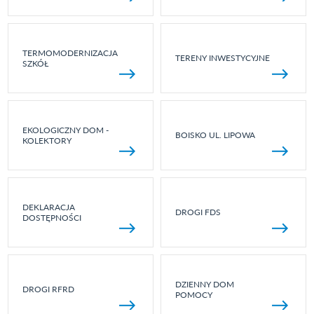
TERMOMODERNIZACJA
TERENY INWESTYCYJNE
SZKÓŁ
EKOLOGICZNY DOM -
BOISKO UL. LIPOWA
KOLEKTORY
DEKLARACJA
DROGI FDS
DOSTĘPNOŚCI
DZIENNY DOM
DROGI RFRD
POMOCY