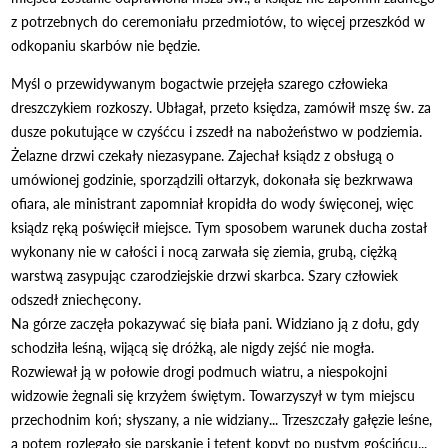
z potrzebnych do ceremoniału przedmiotów, to więcej przeszkód w
odkopaniu skarbów nie będzie.
Myśl o przewidywanym bogactwie przejęła szarego człowieka
dreszczykiem rozkoszy. Ubłagał, przeto księdza, zamówił mszę św. za
dusze pokutujące w czyśćcu i zszedł na nabożeństwo w podziemia.
Żelazne drzwi czekały niezasypane. Zajechał ksiądz z obsługą o
umówionej godzinie, sporządzili ołtarzyk, dokonała się bezkrwawa
ofiara, ale ministrant zapomniał kropidła do wody święconej, więc
ksiądz ręką poświęcił miejsce. Tym sposobem warunek ducha został
wykonany nie w całości i nocą zarwała się ziemia, grubą, ciężką
warstwą zasypując czarodziejskie drzwi skarbca. Szary człowiek
odszedł zniechęcony.
Na górze zaczęła pokazywać się biała pani. Widziano ją z dołu, gdy
schodziła leśną, wijącą się dróżką, ale nigdy zejść nie mogła.
Rozwiewał ją w połowie drogi podmuch wiatru, a niespokojni
widzowie żegnali się krzyżem świętym. Towarzyszył w tym miejscu
przechodnim koń; słyszany, a nie widziany... Trzeszczały gałęzie leśne,
a potem rozlegało się parskanie i tętent kopyt po pustym gościńcu...