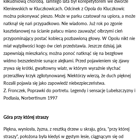
kilkudniową chorobą. Tamtego lata był korepetytorem we dworze
Kleniewskich w Kluczkowicach. Odcinek z Opola do Kluczkowic
można pokonywać pieszo. Może w parku czatował na upiora, a może
natknął się nań przypadkowo. Nie wiadomo. Już rok po zgonie
kasztelanowej na ścianie pałacu miano zauważyć olbrzymi cień
przypominający postać kobiecą pozbawioną głowy. W Opolu nikt nie
miał wątpliwości kogo ów cień przedstawia. Jeszcze dzisiaj, jak
zapewniają mieszkańcy, można ponoć natknąć się na bezgłowe
widmo bezszelestnie sunące alejkami. Przed pojawieniem się zjawy
zrywa się krótki, gwałtowny wiatr, w którym wyraźnie słychać
przeraźliwy krzyk zgilotynowanej. Niektórzy wierzą, że duch pięknej
Rozalii pojawia się jako zapowiedź niebezpieczeństwa.
Z. Fronczek, Poprawki do portretu. Legendy i sensacje Lubelszczyzny i
Podlasia, Norbertinum 1997
Góra przy której straszy
Piękna, wyniosła, żyzna, z resztką drzew u skraju, góra, "przy której
straszy", położona była kiedyś w gęstym lesie, ciągnącym się od