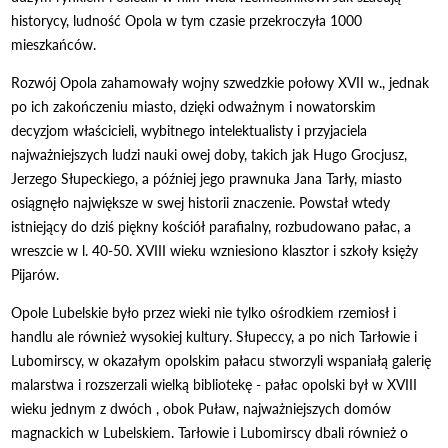
historycy, ludność Opola w tym czasie przekroczyła 1000
mieszkańców.
Rozwój Opola zahamowały wojny szwedzkie połowy XVII w., jednak
po ich zakończeniu miasto, dzięki odważnym i nowatorskim
decyzjom właścicieli, wybitnego intelektualisty i przyjaciela
najważniejszych ludzi nauki owej doby, takich jak Hugo Grocjusz,
Jerzego Słupeckiego, a później jego prawnuka Jana Tarły, miasto
osiągnęło największe w swej historii znaczenie. Powstał wtedy
istniejący do dziś piękny kościół parafialny, rozbudowano pałac, a
wreszcie w l. 40-50. XVIII wieku wzniesiono klasztor i szkoły księży
Pijarów.
Opole Lubelskie było przez wieki nie tylko ośrodkiem rzemiosł i
handlu ale również wysokiej kultury. Słupeccy, a po nich Tarłowie i
Lubomirscy, w okazałym opolskim pałacu stworzyli wspaniałą galerię
malarstwa i rozszerzali wielką bibliotekę - pałac opolski był w XVIII
wieku jednym z dwóch , obok Puław, najważniejszych domów
magnackich w Lubelskiem. Tarłowie i Lubomirscy dbali również o