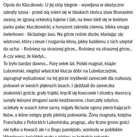
Opola do Kluczkowic. U jej stóp biegnie - wywijana w elastyczne
zakręty szosa - przed nią mieni się w blaskach słońca staw Branasiem
zwany, ze zgraną orkiestrą bąków i żab, na lewo bieli się w lesistym
parku pałac kluczkowicki, a horyzont zakreśla ciemna, bliska smuga
świerkowo - liściastego lasu. Na górze rośnie zboże, kłaniając się
wiatrowi, który czesze i rozgarnia kłosy, jakby każdemu z nich szeptał
do ucha: - Rośniesz na strasznej górze... Rośniesz na strasznej górze...
A czy wiesz, że kiedyś...
To było bardzo dawno... Parę setek lat. Polski magnat, książe
Lubomirski, niegdyś właściciel klucza dóbr na Lubelszczyźnie,
zapragnął wybudować na tej górze myśliwski zameczek dla rozkoszy,
polowań w swoich pięknych lasach. I zjeżdzali do zameczka
znakomici goście, grały trąbki, kręcili się łowcowie i strzelcy dworscy,
sunęły leśnymi drogami sanki bezdzwonne, charczały odyńce,
uciekały w susach lotne sarny, migały liściaste ogony pierzchających
lisów, a leśne ostępy grały pieśnią polowania. Żona magnata, księżna
Franciszka z Potockich Lubomirska, pragnąc, aby liczne grono gości
nie tylko o łowach ale i o Bogu pamiętało, wzniosła w pobliskim
Wrzelowcu kościółek mały a piękny, w kształcie rotundy