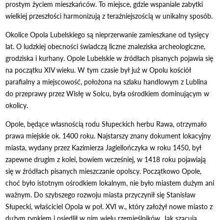
prostym życiem mieszkańców. To miejsce, gdzie wspaniale zabytki
wielkiej przeszłości harmonizują z teraźniejszością w unikalny sposób.
Okolice Opola Lubelskiego są nieprzerwanie zamieszkane od tysięcy
lat. O ludzkiej obecności świadczą liczne znaleziska archeologiczne,
grodziska i kurhany. Opole Lubelskie w źródłach pisanych pojawia się
na początku XIV wieku. W tym czasie był już w Opolu kościół
parafialny a miejscowość, położona na szlaku handlowym z Lublina
do przeprawy przez Wisłę w Solcu, była ośrodkiem dominującym w
okolicy.
Opole, będące własnością rodu Słupeckich herbu Rawa, otrzymało
prawa miejskie ok. 1400 roku. Najstarszy znany dokument lokacyjny
miasta, wydany przez Kazimierza Jagiellończyka w roku 1450, był
zapewne drugim z kolei, bowiem wcześniej, w 1418 roku pojawiają
się w źródłach pisanych mieszczanie opolscy. Początkowo Opole,
choć było istotnym ośrodkiem lokalnym, nie było miastem dużym ani
ważnym. Do szybszego rozwoju miasta przyczynił się Stanisław
Słupecki, właściciel Opola w poł. XVI w., który założył nowe miasto z
dużym rynkiem i osiedlił w nim wielu rzemieślników. Jak szacują