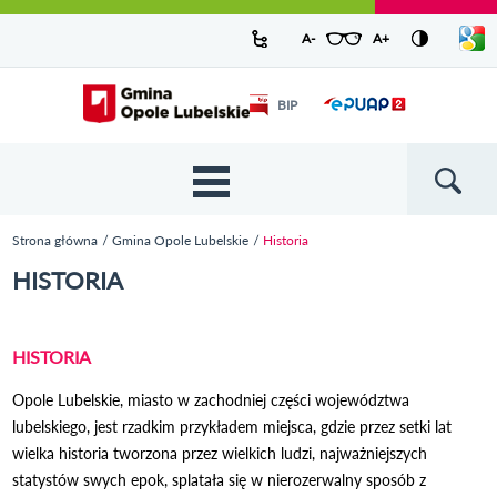
Urząd Miejski w Opolu Lubelskim -
Pokaż/
A-
pomniejsz czcionkę
A+
powiększ czcionkę
Zresetuj czcionkę
Przejdź
Przejdź
Przejdź do
Przejdź do
Przejdź do
Przejdź
Przejdź do
Przejdź
Przejdź
listę
oficjalny serwis
język
do
do
wyszukiwarki
ścieżki
kategorii
do
kalendarza
do
do
Przejdź do strony startowej
Odnośnik
mapy
menu
nawigacyjnej
aktualności
treści
wydarzeń
galerii
stopki
BIP
Odnośnik
otworzy się w
strony
zdjęć
otworzy
nowym oknie
się w
nowym
oknie
{{
Wyszukiw
'Main
menu'
Strona główna
Gmina Opole Lubelskie
Historia
| t }}
Jesteś tutaj
HISTORIA
HISTORIA
Opole Lubelskie, miasto w zachodniej części województwa
lubelskiego, jest rzadkim przykładem miejsca, gdzie przez setki lat
wielka historia tworzona przez wielkich ludzi, najważniejszych
statystów swych epok, splatała się w nierozerwalny sposób z