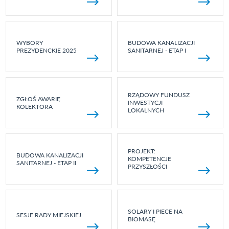
WYBORY
BUDOWA KANALIZACJI
PREZYDENCKIE 2025
SANITARNEJ - ETAP I
RZĄDOWY FUNDUSZ
ZGŁOŚ AWARIĘ
INWESTYCJI
KOLEKTORA
LOKALNYCH
PROJEKT:
BUDOWA KANALIZACJI
KOMPETENCJE
SANITARNEJ - ETAP II
PRZYSZŁOŚCI
SOLARY I PIECE NA
SESJE RADY MIEJSKIEJ
BIOMASĘ