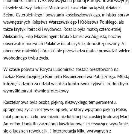
Lubomirska latem 1793 wyruszyła na podbój Europy. Towarzyszył jej
niewiele starszy Tadeusz Mostowski, kasztelan raciążski, działacz
Sejmu Czteroletniego i powstania kościuszkowskiego, minister spraw
wewnętrznych Księstwa Warszawskiego i Królestwa Polskiego, ale
także krytyk literacki i wydawca. Rozalia była matką czteroletniej
Aleksandry. Filip Mazzei, agent króla Stanisława Augusta, baczny
obserwator poczynań Polaków na obczyźnie, donosił zgorszony, że
obecność maleńkiej córeczki nie przeszkadza matce prowadzić wielce
swobodnego trybu życia.
W czasie pobytu w Paryżu Lubomirska została aresztowana na
rozkaz Rewolucyjnego Komitetu Bezpieczeństwa Publicznego. Młodą
księżnę sądzono za udział w spisku kontrrewolucyjnym. Trudno było
wymyślić zarzut równie groteskowy.
Kasztelanowa była osoba piękną, niezwykłego temperamentu,
spragnioną życia i rozrywek. Spisek, w który wplątano piękną Polkę,
miał ponoć na celu uwolnienie nie lubianej francuskiej królowej Marii
Antoniny. Ponadto zarzucono kasztelanowej lekceważące wyrażanie
się o ludziach rewolucji.(...) Interpretacja kilku wyrwanych z