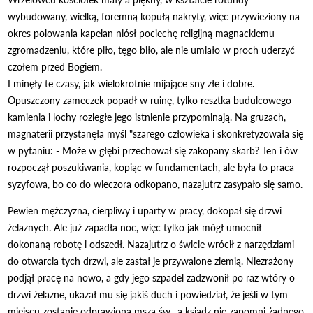
wybudowany, wielką, foremną kopułą nakryty, więc przywieziony na
okres polowania kapelan niósł pociechę religijną magnackiemu
zgromadzeniu, które piło, tęgo biło, ale nie umiało w proch uderzyć
czołem przed Bogiem.
I minęły te czasy, jak wielokrotnie mijające sny złe i dobre.
Opuszczony zameczek popadł w ruinę, tylko resztka budulcowego
kamienia i lochy rozległe jego istnienie przypominają. Na gruzach,
magnaterii przystanęła myśl "szarego człowieka i skonkretyzowała się
w pytaniu: - Może w głębi przechował się zakopany skarb? Ten i ów
rozpoczął poszukiwania, kopiąc w fundamentach, ale była to praca
syzyfowa, bo co do wieczora odkopano, nazajutrz zasypało się samo.
Pewien mężczyzna, cierpliwy i uparty w pracy, dokopał się drzwi
żelaznych. Ale już zapadła noc, więc tylko jak mógł umocnił
dokonaną robotę i odszedł. Nazajutrz o świcie wrócił z narzędziami
do otwarcia tych drzwi, ale zastał je przywalone ziemią. Niezrażony
podjął pracę na nowo, a gdy jego szpadel zadzwonił po raz wtóry o
drzwi żelazne, ukazał mu się jakiś duch i powiedział, że jeśli w tym
miejscu zostanie odprawiona msza św., a ksiądz nie zapomni żadnego