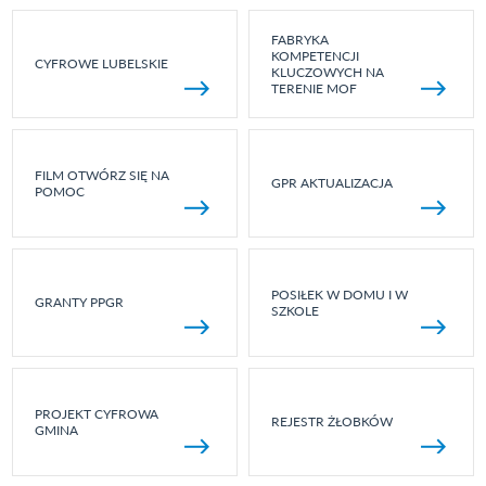
FABRYKA
KOMPETENCJI
CYFROWE LUBELSKIE
KLUCZOWYCH NA
TERENIE MOF
FILM OTWÓRZ SIĘ NA
GPR AKTUALIZACJA
POMOC
POSIŁEK W DOMU I W
GRANTY PPGR
SZKOLE
PROJEKT CYFROWA
REJESTR ŻŁOBKÓW
GMINA