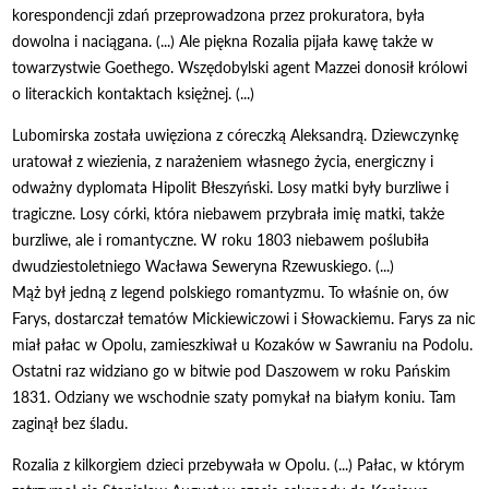
korespondencji zdań przeprowadzona przez prokuratora, była
dowolna i naciągana. (...) Ale piękna Rozalia pijała kawę także w
towarzystwie Goethego. Wszędobylski agent Mazzei donosił królowi
o literackich kontaktach księżnej. (...)
Lubomirska została uwięziona z córeczką Aleksandrą. Dziewczynkę
uratował z wiezienia, z narażeniem własnego życia, energiczny i
odważny dyplomata Hipolit Błeszyński. Losy matki były burzliwe i
tragiczne. Losy córki, która niebawem przybrała imię matki, także
burzliwe, ale i romantyczne. W roku 1803 niebawem poślubiła
dwudziestoletniego Wacława Seweryna Rzewuskiego. (...)
Mąż był jedną z legend polskiego romantyzmu. To właśnie on, ów
Farys, dostarczał tematów Mickiewiczowi i Słowackiemu. Farys za nic
miał pałac w Opolu, zamieszkiwał u Kozaków w Sawraniu na Podolu.
Ostatni raz widziano go w bitwie pod Daszowem w roku Pańskim
1831. Odziany we wschodnie szaty pomykał na białym koniu. Tam
zaginął bez śladu.
Rozalia z kilkorgiem dzieci przebywała w Opolu. (...) Pałac, w którym