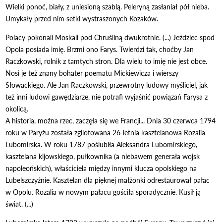
Wielki ponoć, biały, z uniesioną szablą. Peleryną zasłaniał pół nieba.
Umykały przed nim setki wystraszonych Kozaków.
Polacy pokonali Moskali pod Chruśliną dwukrotnie. (...) Jeździec spod
Opola posiada imię. Brzmi ono Farys. Twierdzi tak, choćby Jan
Raczkowski, rolnik z tamtych stron. Dla wielu to imię nie jest obce.
Nosi je też znany bohater poematu Mickiewicza i wierszy
Słowackiego. Ale Jan Raczkowski, przewrotny ludowy myśliciel, jak
też inni ludowi gawędziarze, nie potrafi wyjaśnić powiązań Farysa z
okolicą.
A historia, można rzec, zaczęła się we Francji... Dnia 30 czerwca 1794
roku w Paryżu została zgilotowana 26-letnia kasztelanowa Rozalia
Lubomirska. W roku 1787 poślubiła Aleksandra Lubomirskiego,
kasztelana kijowskiego, pułkownika (a niebawem generała wojsk
napoleońskich), właściciela między innymi klucza opolskiego na
Lubelszczyźnie. Kasztelan dla pięknej małżonki odrestaurował pałac
w Opolu. Rozalia w nowym pałacu gościła sporadycznie. Kusił ją
świat. (...)