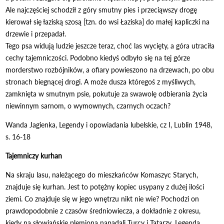
Ale najczęściej schodził z góry smutny pies i przeciąwszy drogę
kierował się łaziską szosą [tzn. do wsi Łaziska] do małej kapliczki na
drzewie i przepadał.
Tego psa widują ludzie jeszcze teraz, choć las wycięty, a góra utraciła
cechy tajemniczości. Podobno kiedyś odbyło się na tej górze
morderstwo rozbójników, a ofiary powieszono na drzewach, po obu
stronach biegnącej drogi. A może dusza któregoś z myśliwych,
zamknięta w smutnym psie, pokutuje za swawolę odbierania życia
niewinnym sarnom, o wymownych, czarnych oczach?
Wanda Jagienka, Legendy i opowiadania lubelskie, cz I, Lublin 1948,
s. 16-18
Tajemniczy kurhan
Na skraju lasu, należącego do mieszkańców Komaszyc Starych,
znajduje się kurhan. Jest to potężny kopiec usypany z dużej ilości
ziemi. Co znajduje się w jego wnętrzu nikt nie wie? Pochodzi on
prawdopodobnie z czasów średniowiecza, a dokładnie z okresu,
kiedy na słowiańskie plemiona napadali Turcy i Tatarzy. Legenda