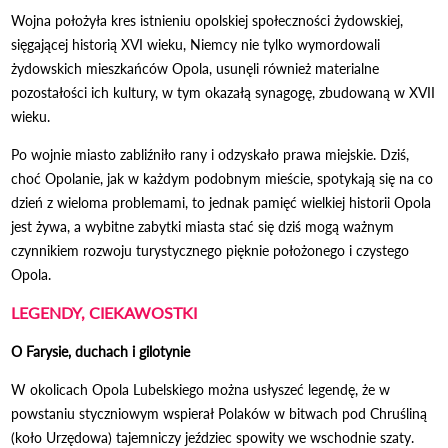
Wojna położyła kres istnieniu opolskiej społeczności żydowskiej,
sięgającej historią XVI wieku, Niemcy nie tylko wymordowali
żydowskich mieszkańców Opola, usunęli również materialne
pozostałości ich kultury, w tym okazałą synagogę, zbudowaną w XVII
wieku.
Po wojnie miasto zabliźniło rany i odzyskało prawa miejskie. Dziś,
choć Opolanie, jak w każdym podobnym mieście, spotykają się na co
dzień z wieloma problemami, to jednak pamięć wielkiej historii Opola
jest żywa, a wybitne zabytki miasta stać się dziś mogą ważnym
czynnikiem rozwoju turystycznego pięknie położonego i czystego
Opola.
LEGENDY, CIEKAWOSTKI
O Farysie, duchach i gilotynie
W okolicach Opola Lubelskiego można usłyszeć legendę, że w
powstaniu styczniowym wspierał Polaków w bitwach pod Chruśliną
(koło Urzędowa) tajemniczy jeździec spowity we wschodnie szaty.