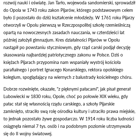
rozwój nauki i oświatę. Jan Tarło, wojewoda sandomierski, sprowadził
do Opola w 1743 roku zakon Pijarów, którego podstawowym celem
było (i pozostało do dziś) kształcenie młodzieży. W 1761 roku Pijarzy
otworzyli w Opolu pierwszą w Rzeczpospolitej szkołę rzemieślniczą
opartą na nowoczesnych zasadach nauczania, w czterdzieści lat
później założyli gimnazjum. Kres działalności Pijarów w Opolu
nastąpił po powstaniu styczniowym, gdy rząd carski podjął decyzję
skasowania najbardziej patriotycznego zakonu w Polsce. Dziś o
księżach Pijarach przypomina nam wspaniały wystrój kościoła
parafialnego i portret Ignacego Konarskiego, rektora opolskiego
kolegium, spoglądający na wiernych z balustrady kościelnego chóru.
Dobrze rozwinięte, okazałe, "z pięknymi pałacami", jak pisał generał
Lubowiecki w 1830 roku, Opole, choć po połowie XIX wieku, gdy
pałac stał się własnością rządu carskiego, a szkoły Pijarskie
zamknięto, straciło swą rolę ośrodka kultury i utraciło prawa miejskie,
to jednak pozostało żywe gospodarczo. W 1914 roku liczba ludności
osiągnęła niemal 7 tys. osób i na podobnym poziomie utrzymywała
się do II wojny światowej.