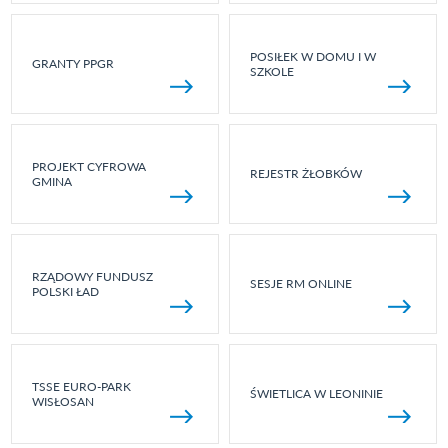
POSIŁEK W DOMU I W
GRANTY PPGR
SZKOLE
PROJEKT CYFROWA
REJESTR ŻŁOBKÓW
GMINA
RZĄDOWY FUNDUSZ
SESJE RM ONLINE
POLSKI ŁAD
TSSE EURO-PARK
ŚWIETLICA W LEONINIE
WISŁOSAN