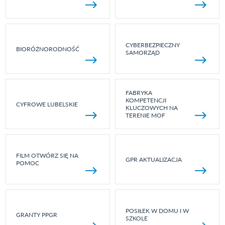
CYBERBEZPIECZNY
BIORÓŻNORODNOŚĆ
SAMORZĄD
FABRYKA
KOMPETENCJI
CYFROWE LUBELSKIE
KLUCZOWYCH NA
TERENIE MOF
FILM OTWÓRZ SIĘ NA
GPR AKTUALIZACJA
POMOC
POSIŁEK W DOMU I W
GRANTY PPGR
SZKOLE