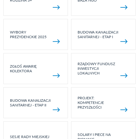
RODZINA 3+
BAZA NGO
WYBORY
BUDOWA KANALIZACJI
PREZYDENCKIE 2025
SANITARNEJ - ETAP I
RZĄDOWY FUNDUSZ
ZGŁOŚ AWARIĘ
INWESTYCJI
KOLEKTORA
LOKALNYCH
PROJEKT:
BUDOWA KANALIZACJI
KOMPETENCJE
SANITARNEJ - ETAP II
PRZYSZŁOŚCI
SOLARY I PIECE NA
SESJE RADY MIEJSKIEJ