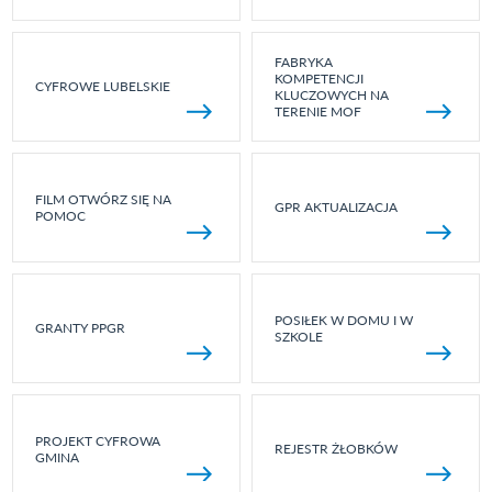
FABRYKA
KOMPETENCJI
CYFROWE LUBELSKIE
KLUCZOWYCH NA
TERENIE MOF
FILM OTWÓRZ SIĘ NA
GPR AKTUALIZACJA
POMOC
POSIŁEK W DOMU I W
GRANTY PPGR
SZKOLE
PROJEKT CYFROWA
REJESTR ŻŁOBKÓW
GMINA