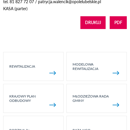
tel. 81 827 72 07 / patrycja.walencik@opolelubelskie.pl
KASA (parter)
DRUKUJ
PDF
MODELOWA
REWITALIZACJA
REWITALIZACJA
KRAJOWY PLAN
MŁODZIEŻOWA RADA
ODBUDOWY
GMINY