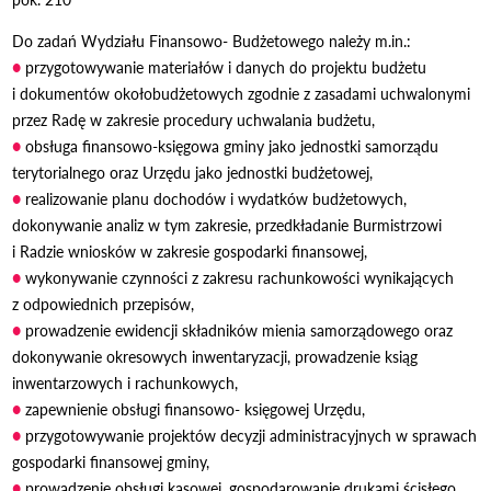
Do zadań Wydziału Finansowo- Budżetowego należy m.in.:
●
przygotowywanie materiałów i danych do projektu budżetu
i dokumentów okołobudżetowych zgodnie z zasadami uchwalonymi
przez Radę w zakresie procedury uchwalania budżetu,
●
obsługa finansowo-księgowa gminy jako jednostki samorządu
terytorialnego oraz Urzędu jako jednostki budżetowej,
●
realizowanie planu dochodów i wydatków budżetowych,
dokonywanie analiz w tym zakresie, przedkładanie Burmistrzowi
i Radzie wniosków w zakresie gospodarki finansowej,
●
wykonywanie czynności z zakresu rachunkowości wynikających
z odpowiednich przepisów,
●
prowadzenie ewidencji składników mienia samorządowego oraz
dokonywanie okresowych inwentaryzacji, prowadzenie ksiąg
inwentarzowych i rachunkowych,
●
zapewnienie obsługi finansowo- księgowej Urzędu,
●
przygotowywanie projektów decyzji administracyjnych w sprawach
gospodarki finansowej gminy,
●
prowadzenie obsługi kasowej, gospodarowanie drukami ścisłego