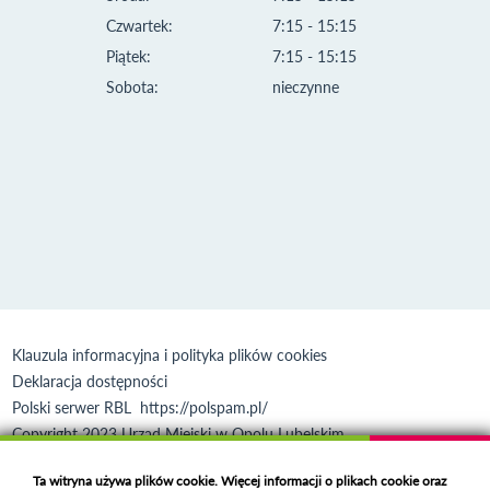
Czwartek:
7:15 - 15:15
Piątek:
7:15 - 15:15
Sobota:
nieczynne
Klauzula informacyjna i polityka plików cookies
Deklaracja dostępności
Polski serwer RBL
https://polspam.pl/
Copyright 2023 Urząd Miejski w Opolu Lubelskim
Created by
VOBACOM
Odnośnik otworzy się w nowym oknie
Ta witryna używa plików cookie. Więcej informacji o plikach cookie oraz