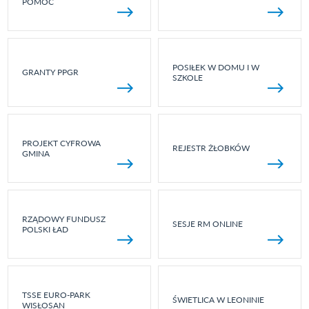
POMOC
POSIŁEK W DOMU I W
GRANTY PPGR
SZKOLE
PROJEKT CYFROWA
REJESTR ŻŁOBKÓW
GMINA
RZĄDOWY FUNDUSZ
SESJE RM ONLINE
POLSKI ŁAD
TSSE EURO-PARK
ŚWIETLICA W LEONINIE
WISŁOSAN