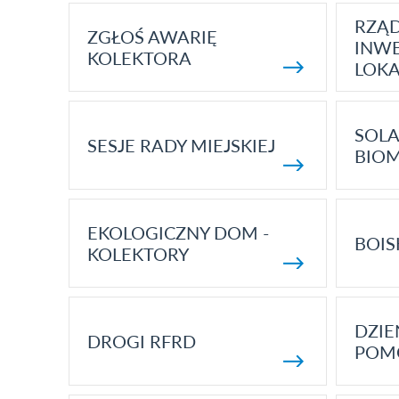
RZĄ
ZGŁOŚ AWARIĘ
INWE
KOLEKTORA
LOK
SOLA
SESJE RADY MIEJSKIEJ
BIO
EKOLOGICZNY DOM -
BOIS
KOLEKTORY
DZI
DROGI RFRD
POM