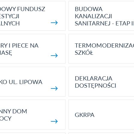
DOWY FUNDUSZ
BUDOWA
STYCJI
KANALIZACJI
ALNYCH
SANITARNEJ - ETAP I
RY I PIECE NA
TERMOMODERNIZA
MASĘ
SZKÓŁ
DEKLARACJA
KO UL. LIPOWA
DOSTĘPNOŚCI
ENNY DOM
GKRPA
OCY