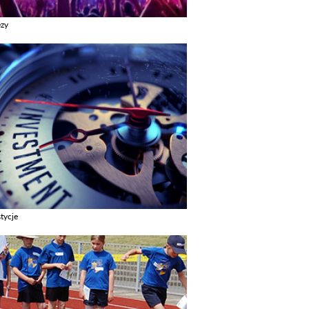
ezy
z galerie w kategori Imprezy
tycje
z galerie w kategori Inwestycje