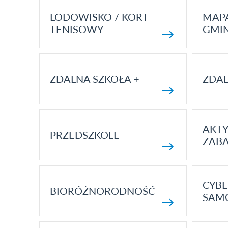
LODOWISKO / KORT
MAP
TENISOWY
GMI
ZDALNA SZKOŁA +
ZDAL
AKT
PRZEDSZKOLE
ZAB
CYBE
BIORÓŻNORODNOŚĆ
SAM