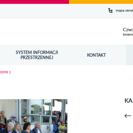
y serwis
mapa serw
ej
Czwa
Imieni
SYSTEM INFORMACJI
Szuk
KONTAKT
OŚNIK OTWORZY SIĘ W NOWYM OKNIE
PRZESTRZENNEJ
Wy
 0098 1
KA
p