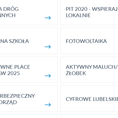
A DRÓG
PIT 2020 - WSPIERAJ
NNYCH
LOKALNIE
NA SZKOŁA
FOTOWOLTAIKA
YWNE PLACE
AKTYWNY MALUCH/
AW 2025
ŻŁOBEK
RBEZPIECZNY
CYFROWE LUBELSKI
ORZĄD