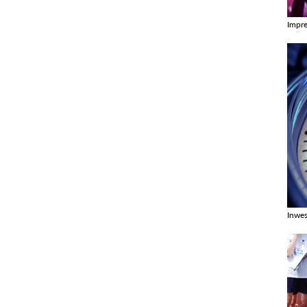
Impr
Zobac
Inwes
Zobac