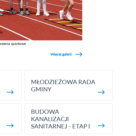
rzenia sportowe
z galerie w kategori Wydarzenia sportowe
Więcej galerii
MŁODZIEŻOWA RADA
GMINY
BUDOWA
KANALIZACJI
5
SANITARNEJ - ETAP I