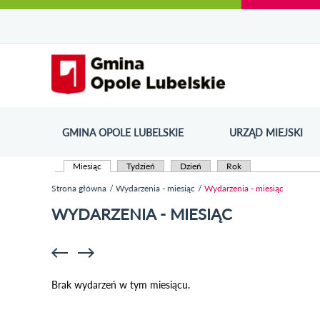
Urząd Miejski w Opolu Lubelskim - oficjaln
Przejdź
Przejdź
Przejdź do
Przejdź do
Przejdź do
Przejdź
Przejdź do
Przejdź
Przejdź
do
do
wyszukiwarki
ścieżki
kategorii
do
kalendarza
do
do
Przejdź do strony startow
mapy
menu
nawigacyjnej
aktualności
treści
wydarzeń
galerii
stopki
strony
zdjęć
GMINA OPOLE LUBELSKIE
URZĄD MIEJSKI
ODN
Miesiąc
(aktywna karta)
Tydzień
Dzień
Rok
Karty podstawowe
Strona główna
Wydarzenia - miesiąc
Wydarzenia - miesiąc
Jesteś tutaj
WYDARZENIA - MIESIĄC
Brak wydarzeń w tym miesiącu.