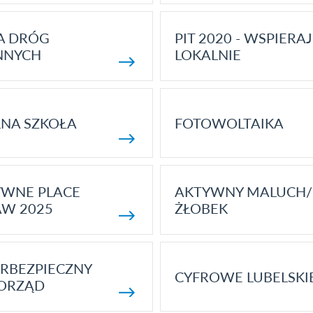
A DRÓG
PIT 2020 - WSPIERAJ
NNYCH
LOKALNIE
NA SZKOŁA
FOTOWOLTAIKA
YWNE PLACE
AKTYWNY MALUCH/
AW 2025
ŻŁOBEK
RBEZPIECZNY
CYFROWE LUBELSKI
ORZĄD