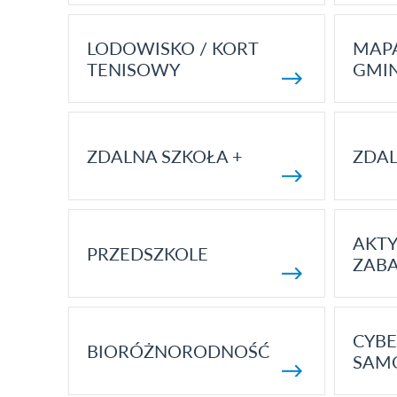
LODOWISKO / KORT
MAP
TENISOWY
GMI
ZDALNA SZKOŁA +
ZDAL
AKT
PRZEDSZKOLE
ZAB
CYBE
BIORÓŻNORODNOŚĆ
SAM