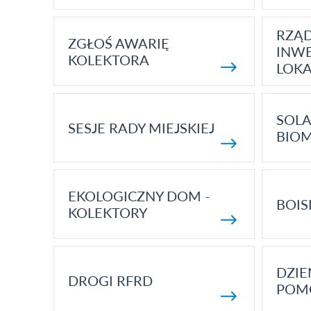
RZĄ
ZGŁOŚ AWARIĘ
INWE
KOLEKTORA
LOK
SOLA
SESJE RADY MIEJSKIEJ
BIO
EKOLOGICZNY DOM -
BOIS
KOLEKTORY
DZI
DROGI RFRD
POM