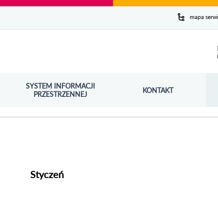
y serwis
mapa serw
ej
SYSTEM INFORMACJI
Szuk
KONTAKT
OŚNIK OTWORZY SIĘ W NOWYM OKNIE
PRZESTRZENNEJ
Wy
Styczeń