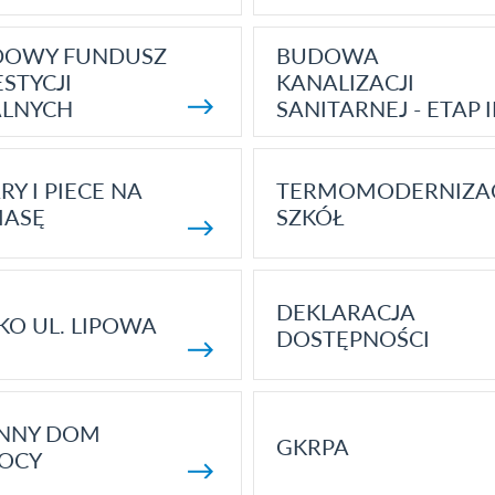
DOWY FUNDUSZ
BUDOWA
STYCJI
KANALIZACJI
ALNYCH
SANITARNEJ - ETAP I
RY I PIECE NA
TERMOMODERNIZA
MASĘ
SZKÓŁ
DEKLARACJA
KO UL. LIPOWA
DOSTĘPNOŚCI
ENNY DOM
GKRPA
OCY