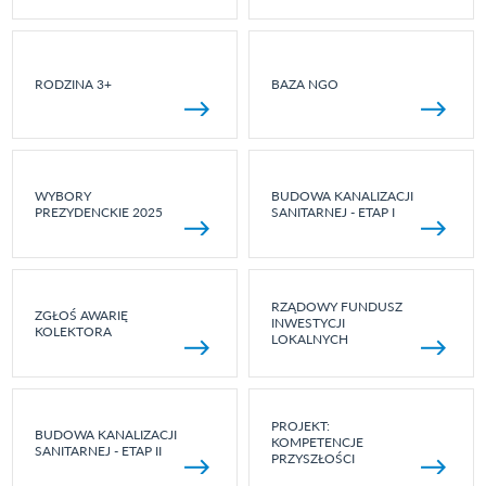
RODZINA 3+
BAZA NGO
WYBORY
BUDOWA KANALIZACJI
PREZYDENCKIE 2025
SANITARNEJ - ETAP I
RZĄDOWY FUNDUSZ
ZGŁOŚ AWARIĘ
INWESTYCJI
KOLEKTORA
LOKALNYCH
PROJEKT:
BUDOWA KANALIZACJI
KOMPETENCJE
SANITARNEJ - ETAP II
PRZYSZŁOŚCI