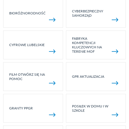
CYBERBEZPIECZNY
BIORÓŻNORODNOŚĆ
SAMORZĄD
FABRYKA
KOMPETENCJI
CYFROWE LUBELSKIE
KLUCZOWYCH NA
TERENIE MOF
FILM OTWÓRZ SIĘ NA
GPR AKTUALIZACJA
POMOC
POSIŁEK W DOMU I W
GRANTY PPGR
SZKOLE