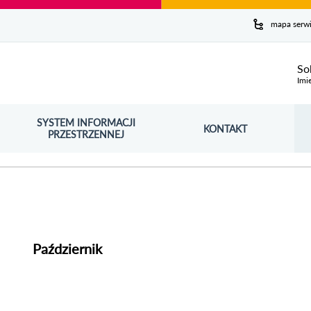
y serwis
mapa serw
ej
So
Imi
SYSTEM INFORMACJI
Szuk
KONTAKT
OŚNIK OTWORZY SIĘ W NOWYM OKNIE
PRZESTRZENNEJ
Wy
Październik