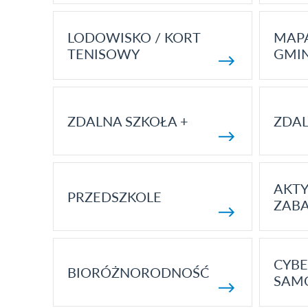
LODOWISKO / KORT
MAP
TENISOWY
GMI
ZDALNA SZKOŁA +
ZDAL
AKT
PRZEDSZKOLE
ZAB
CYBE
BIORÓŻNORODNOŚĆ
SAM