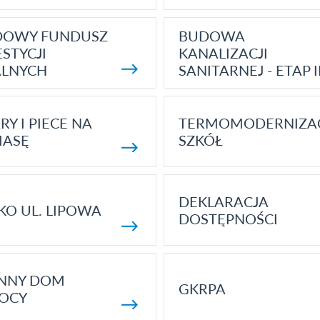
DOWY FUNDUSZ
BUDOWA
STYCJI
KANALIZACJI
ALNYCH
SANITARNEJ - ETAP I
RY I PIECE NA
TERMOMODERNIZA
MASĘ
SZKÓŁ
DEKLARACJA
KO UL. LIPOWA
DOSTĘPNOŚCI
ENNY DOM
GKRPA
OCY