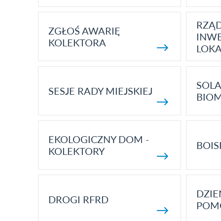
RZĄ
ZGŁOŚ AWARIĘ
INWE
KOLEKTORA
LOK
SOLA
SESJE RADY MIEJSKIEJ
BIO
EKOLOGICZNY DOM -
BOIS
KOLEKTORY
DZI
DROGI RFRD
POM