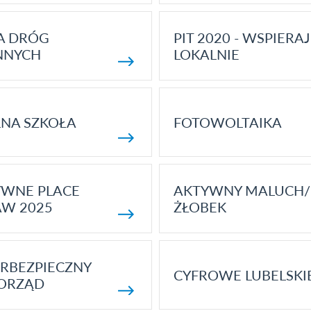
A DRÓG
PIT 2020 - WSPIERAJ
NNYCH
LOKALNIE
NA SZKOŁA
FOTOWOLTAIKA
YWNE PLACE
AKTYWNY MALUCH/
AW 2025
ŻŁOBEK
RBEZPIECZNY
CYFROWE LUBELSKI
ORZĄD