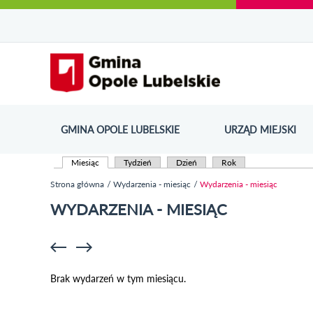
Urząd Miejski w Opolu Lubelskim - oficjaln
Przejdź
Przejdź
Przejdź do
Przejdź do
Przejdź do
Przejdź
Przejdź do
Przejdź
Przejdź
do
do
wyszukiwarki
ścieżki
kategorii
do
kalendarza
do
do
Przejdź do strony startow
mapy
menu
nawigacyjnej
aktualności
treści
wydarzeń
galerii
stopki
strony
zdjęć
GMINA OPOLE LUBELSKIE
URZĄD MIEJSKI
ODN
Miesiąc
(aktywna karta)
Tydzień
Dzień
Rok
Karty podstawowe
Strona główna
Wydarzenia - miesiąc
Wydarzenia - miesiąc
Jesteś tutaj
WYDARZENIA - MIESIĄC
Brak wydarzeń w tym miesiącu.