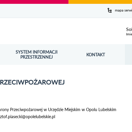
y serwis
mapa serw
ej
So
Imi
SYSTEM INFORMACJI
Szuk
KONTAKT
OŚNIK OTWORZY SIĘ W NOWYM OKNIE
PRZESTRZENNEJ
Wy
PRZECIWPOŻAROWEJ
ony Przeciwpożarowej w Urzędzie Miejskim w Opolu Lubelskim
ztof.piasecki@opolelubelskie.pl