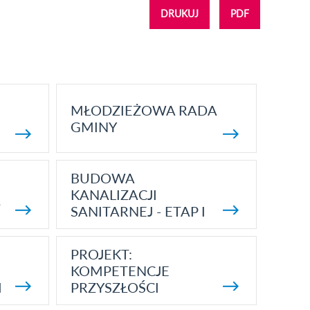
DRUKUJ
PDF
MŁODZIEŻOWA RADA
GMINY
BUDOWA
KANALIZACJI
5
SANITARNEJ - ETAP I
PROJEKT:
KOMPETENCJE
I
PRZYSZŁOŚCI