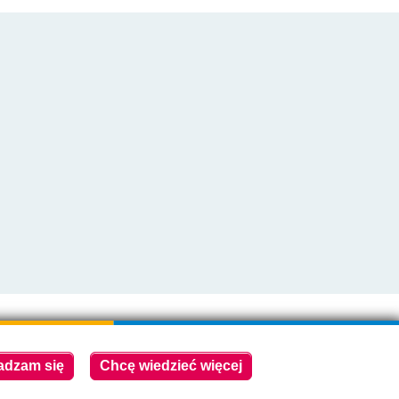
Polski serwer RBL
https://polspam.pl/
Copyright 2023 Urząd Miejski w Opolu Lubelskim
adzam się
Chcę wiedzieć więcej
Created by
VOBACOM
Odnośnik
otworzy się