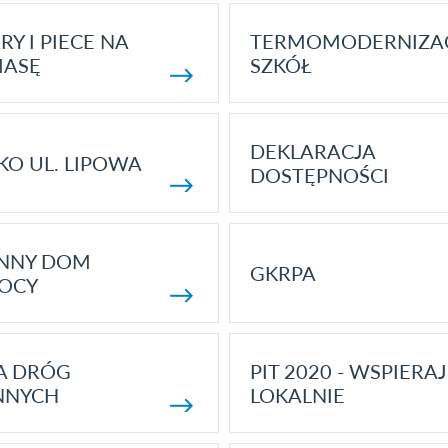
RY I PIECE NA
TERMOMODERNIZA
MASĘ
SZKÓŁ
DEKLARACJA
KO UL. LIPOWA
DOSTĘPNOŚCI
ENNY DOM
GKRPA
OCY
A DRÓG
PIT 2020 - WSPIERAJ
NNYCH
LOKALNIE