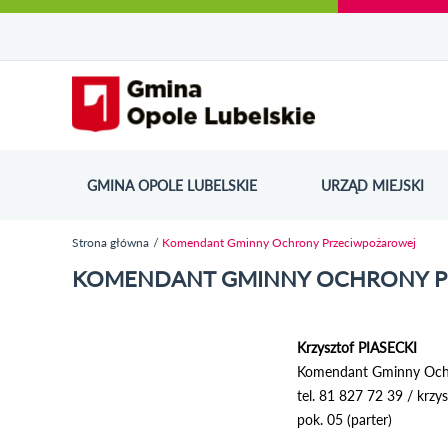
Urząd Miejski w Opolu Lubelskim - oficjaln
Przejdź
Przejdź
Przejdź do
Przejdź do
Przejdź do
Przejdź
Przejdź do
Przejdź
Przejdź
do
do
wyszukiwarki
ścieżki
kategorii
do
kalendarza
do
do
Przejdź do strony startow
mapy
menu
nawigacyjnej
aktualności
treści
wydarzeń
galerii
stopki
strony
zdjęć
GMINA OPOLE LUBELSKIE
URZĄD MIEJSKI
ODN
Strona główna
Komendant Gminny Ochrony Przeciwpożarowej
Jesteś tutaj
KOMENDANT GMINNY OCHRONY 
Krzysztof PIASECKI
Komendant Gminny Ochr
tel. 81 827 72 39 / krzys
pok. 05 (parter)