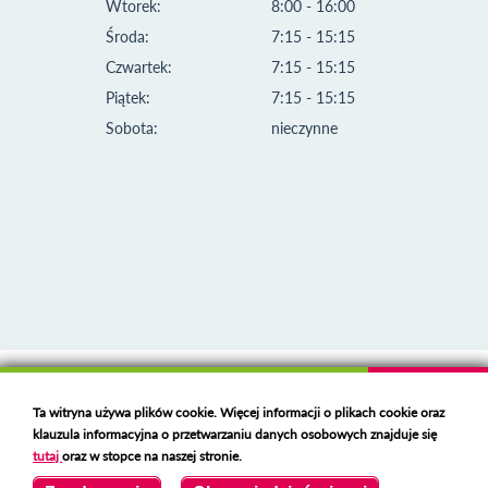
Wtorek:
8:00 - 16:00
Środa:
7:15 - 15:15
Czwartek:
7:15 - 15:15
Piątek:
7:15 - 15:15
Sobota:
nieczynne
Klauzula informacyjna i polityka plików cookies
Ta witryna używa plików cookie. Więcej informacji o plikach cookie oraz
Deklaracja dostępności
klauzula informacyjna o przetwarzaniu danych osobowych znajduje się
Polski serwer RBL
https://polspam.pl/
tutaj
oraz w stopce na naszej stronie.
Copyright 2023 Urząd Miejski w Opolu Lubelskim