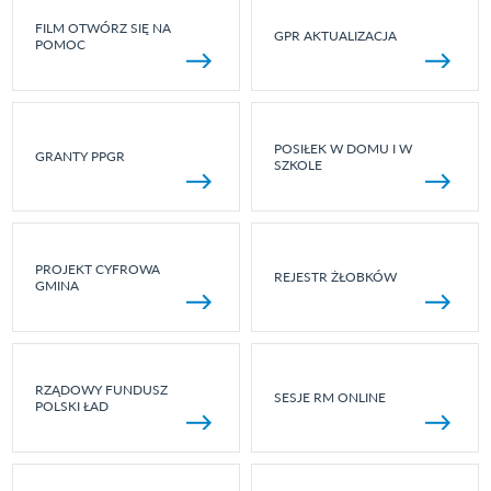
FILM OTWÓRZ SIĘ NA
GPR AKTUALIZACJA
POMOC
POSIŁEK W DOMU I W
GRANTY PPGR
SZKOLE
PROJEKT CYFROWA
REJESTR ŻŁOBKÓW
GMINA
RZĄDOWY FUNDUSZ
SESJE RM ONLINE
POLSKI ŁAD