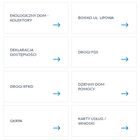
EKOLOGICZNY DOM -
BOISKO UL. LIPOWA
KOLEKTORY
DEKLARACJA
DROGI FDS
DOSTĘPNOŚCI
DZIENNY DOM
DROGI RFRD
POMOCY
KARTY USŁUG /
GKRPA
WNIOSKI