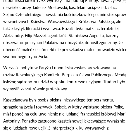
Lubomirska latem 1793 wyruszyła na podbój Europy. Towarzyszył jej
niewiele starszy Tadeusz Mostowski, kasztelan raciążski, działacz
Sejmu Czteroletniego i powstania kościuszkowskiego, minister spraw
wewnętrznych Księstwa Warszawskiego i Królestwa Polskiego, ale
także krytyk literacki i wydawca. Rozalia była matką czteroletniej
Aleksandry. Filip Mazzei, agent króla Stanisława Augusta, baczny
obserwator poczynań Polaków na obczyźnie, donosił zgorszony, że
obecność maleńkiej córeczki nie przeszkadza matce prowadzić wielce
swobodnego trybu życia.
W czasie pobytu w Paryżu Lubomirska została aresztowana na
rozkaz Rewolucyjnego Komitetu Bezpieczeństwa Publicznego. Młodą
księżnę sądzono za udział w spisku kontrrewolucyjnym. Trudno było
wymyślić zarzut równie groteskowy.
Kasztelanowa była osoba piękną, niezwykłego temperamentu,
spragnioną życia i rozrywek. Spisek, w który wplątano piękną Polkę,
miał ponoć na celu uwolnienie nie lubianej francuskiej królowej Marii
Antoniny. Ponadto zarzucono kasztelanowej lekceważące wyrażanie
się o ludziach rewolucji.(...) Interpretacja kilku wyrwanych z