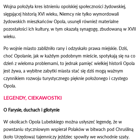
Wojna położyła kres istnieniu opolskiej społeczności żydowskiej,
sięgającej historią XVI wieku, Niemcy nie tylko wymordowali
żydowskich mieszkańców Opola, usunęli również materialne
pozostałości ich kultury, w tym okazałą synagogę, zbudowaną w XVII
wieku.
Po wojnie miasto zabliźniło rany i odzyskało prawa miejskie. Dziś,
choć Opolanie, jak w każdym podobnym mieście, spotykają się na co
dzień z wieloma problemami, to jednak pamięć wielkiej historii Opola
jest żywa, a wybitne zabytki miasta stać się dziś mogą ważnym
czynnikiem rozwoju turystycznego pięknie położonego i czystego
Opola.
LEGENDY, CIEKAWOSTKI
O Farysie, duchach i gilotynie
W okolicach Opola Lubelskiego można usłyszeć legendę, że w
powstaniu styczniowym wspierał Polaków w bitwach pod Chruśliną
(koło Urzędowa) tajemniczy jeździec spowity we wschodnie szaty.