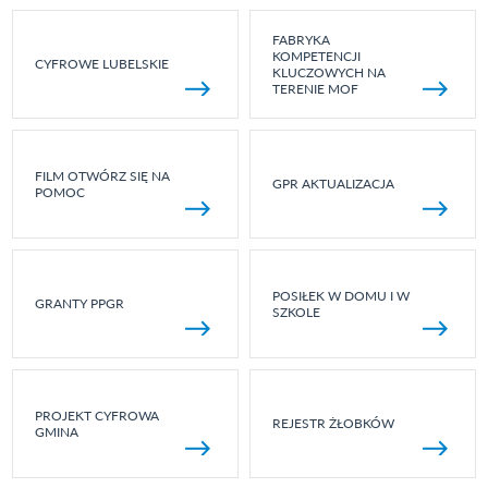
FABRYKA
KOMPETENCJI
CYFROWE LUBELSKIE
KLUCZOWYCH NA
TERENIE MOF
FILM OTWÓRZ SIĘ NA
GPR AKTUALIZACJA
POMOC
POSIŁEK W DOMU I W
GRANTY PPGR
SZKOLE
PROJEKT CYFROWA
REJESTR ŻŁOBKÓW
GMINA