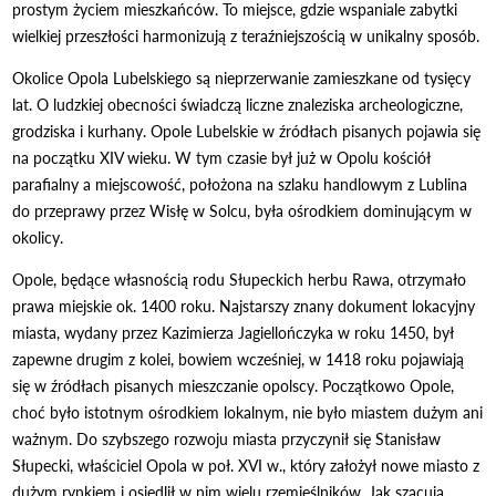
prostym życiem mieszkańców. To miejsce, gdzie wspaniale zabytki
wielkiej przeszłości harmonizują z teraźniejszością w unikalny sposób.
Okolice Opola Lubelskiego są nieprzerwanie zamieszkane od tysięcy
lat. O ludzkiej obecności świadczą liczne znaleziska archeologiczne,
grodziska i kurhany. Opole Lubelskie w źródłach pisanych pojawia się
na początku XIV wieku. W tym czasie był już w Opolu kościół
parafialny a miejscowość, położona na szlaku handlowym z Lublina
do przeprawy przez Wisłę w Solcu, była ośrodkiem dominującym w
okolicy.
Opole, będące własnością rodu Słupeckich herbu Rawa, otrzymało
prawa miejskie ok. 1400 roku. Najstarszy znany dokument lokacyjny
miasta, wydany przez Kazimierza Jagiellończyka w roku 1450, był
zapewne drugim z kolei, bowiem wcześniej, w 1418 roku pojawiają
się w źródłach pisanych mieszczanie opolscy. Początkowo Opole,
choć było istotnym ośrodkiem lokalnym, nie było miastem dużym ani
ważnym. Do szybszego rozwoju miasta przyczynił się Stanisław
Słupecki, właściciel Opola w poł. XVI w., który założył nowe miasto z
dużym rynkiem i osiedlił w nim wielu rzemieślników. Jak szacują