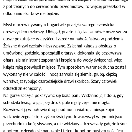
z potrzebnych do ceremoniału przedmiotów, to więcej przeszkód w
odkopaniu skarbów nie będzie.
Myśl o przewidywanym bogactwie przejęła szarego człowieka
dreszczykiem rozkoszy. Ubłagał, przeto księdza, zamówił mszę św. za
dusze pokutujące w czyśćcu i zszedł na nabożeństwo w podziemia.
Żelazne drzwi czekały niezasypane. Zajechał ksiądz z obsługą o
umówionej godzinie, sporządzili ołtarzyk, dokonała się bezkrwawa
ofiara, ale ministrant zapomniał kropidła do wody święconej, więc
ksiądz ręką poświęcił miejsce. Tym sposobem warunek ducha został
wykonany nie w całości i nocą zarwała się ziemia, grubą, ciężką
warstwą zasypując czarodziejskie drzwi skarbca. Szary człowiek
odszedł zniechęcony.
Na górze zaczęła pokazywać się biała pani. Widziano ją z dołu, gdy
schodziła leśną, wijącą się dróżką, ale nigdy zejść nie mogła.
Rozwiewał ją w połowie drogi podmuch wiatru, a niespokojni
widzowie żegnali się krzyżem świętym. Towarzyszył w tym miejscu
przechodnim koń; słyszany, a nie widziany... Trzeszczały gałęzie leśne,
a potem rozlegało się parskanie i tętent kopyt po pustym gościńcu...