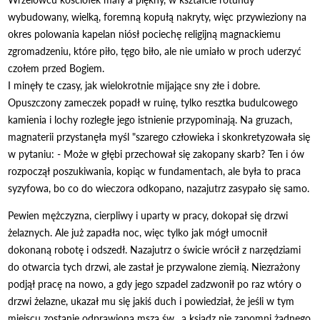
wybudowany, wielką, foremną kopułą nakryty, więc przywieziony na
okres polowania kapelan niósł pociechę religijną magnackiemu
zgromadzeniu, które piło, tęgo biło, ale nie umiało w proch uderzyć
czołem przed Bogiem.
I minęły te czasy, jak wielokrotnie mijające sny złe i dobre.
Opuszczony zameczek popadł w ruinę, tylko resztka budulcowego
kamienia i lochy rozległe jego istnienie przypominają. Na gruzach,
magnaterii przystanęła myśl "szarego człowieka i skonkretyzowała się
w pytaniu: - Może w głębi przechował się zakopany skarb? Ten i ów
rozpoczął poszukiwania, kopiąc w fundamentach, ale była to praca
syzyfowa, bo co do wieczora odkopano, nazajutrz zasypało się samo.
Pewien mężczyzna, cierpliwy i uparty w pracy, dokopał się drzwi
żelaznych. Ale już zapadła noc, więc tylko jak mógł umocnił
dokonaną robotę i odszedł. Nazajutrz o świcie wrócił z narzędziami
do otwarcia tych drzwi, ale zastał je przywalone ziemią. Niezrażony
podjął pracę na nowo, a gdy jego szpadel zadzwonił po raz wtóry o
drzwi żelazne, ukazał mu się jakiś duch i powiedział, że jeśli w tym
miejscu zostanie odprawiona msza św., a ksiądz nie zapomni żadnego