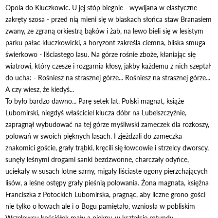
Opola do Kluczkowic. U jej stóp biegnie - wywijana w elastyczne
zakręty szosa - przed nią mieni się w blaskach słońca staw Branasiem
zwany, ze zgraną orkiestrą bąków i żab, na lewo bieli się w lesistym
parku pałac kluczkowicki, a horyzont zakreśla ciemna, bliska smuga
świerkowo - liściastego lasu. Na górze rośnie zboże, kłaniając się
wiatrowi, który czesze i rozgarnia kłosy, jakby każdemu z nich szeptał
do ucha: - Rośniesz na strasznej górze... Rośniesz na strasznej górze...
A czy wiesz, że kiedyś...
To było bardzo dawno... Parę setek lat. Polski magnat, książe
Lubomirski, niegdyś właściciel klucza dóbr na Lubelszczyźnie,
zapragnął wybudować na tej górze myśliwski zameczek dla rozkoszy,
polowań w swoich pięknych lasach. I zjeżdzali do zameczka
znakomici goście, grały trąbki, kręcili się łowcowie i strzelcy dworscy,
sunęły leśnymi drogami sanki bezdzwonne, charczały odyńce,
uciekały w susach lotne sarny, migały liściaste ogony pierzchających
lisów, a leśne ostępy grały pieśnią polowania. Żona magnata, księżna
Franciszka z Potockich Lubomirska, pragnąc, aby liczne grono gości
nie tylko o łowach ale i o Bogu pamiętało, wzniosła w pobliskim
Wrzelowcu kościółek mały a piękny, w kształcie rotundy