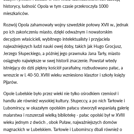
historycy, ludność Opola w tym czasie przekroczyła 1000
mieszkańców.
Rozwój Opola zahamowały wojny szwedzkie połowy XVII w., jednak
po ich zakończeniu miasto, dzięki odważnym i nowatorskim
decyzjom właścicieli, wybitnego intelektualisty i przyjaciela
najważniejszych ludzi nauki owej doby, takich jak Hugo Grocjusz,
Jerzego Słupeckiego, a później jego prawnuka Jana Tarły, miasto
osiągnęło największe w swej historii znaczenie. Powstał wtedy
istniejący do dziś piękny kościół parafialny, rozbudowano pałac, a
wreszcie w l. 40-50. XVIII wieku wzniesiono klasztor i szkoły księży
Pijarów.
Opole Lubelskie było przez wieki nie tylko ośrodkiem rzemiosł i
handlu ale również wysokiej kultury. Słupeccy, a po nich Tarłowie i
Lubomirscy, w okazałym opolskim pałacu stworzyli wspaniałą galerię
malarstwa i rozszerzali wielką bibliotekę - pałac opolski był w XVIII
wieku jednym z dwóch , obok Puław, najważniejszych domów
magnackich w Lubelskiem. Tarłowie i Lubomirscy dbali również o