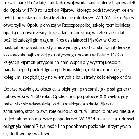
rozwój nauki i oświatę. Jan Tarło, wojewoda sandomierski, sprowadził
do Opola w 1743 roku zakon Pijarów, którego podstawowym celem
było (i pozostało do dziś) kształcenie młodzieży. W 1761 roku Pijarzy
otworzyli w Opolu pierwszą w Rzeczpospolitej szkołę rzemieślniczą
opartą na nowoczesnych zasadach nauczania, w czterdzieści lat
później założyli gimnazjum. Kres działalności Pijarów w Opolu
nastąpił po powstaniu styczniowym, gdy rząd carski podjął decyzję
skasowania najbardziej patriotycznego zakonu w Polsce. Dziś o
księżach Pijarach przypomina nam wspaniały wystrój kościoła
parafialnego i portret Ignacego Konarskiego, rektora opolskiego
kolegium, spoglądający na wiernych z balustrady kościelnego chóru.
Dobrze rozwinięte, okazałe, "z pięknymi pałacami", jak pisał generał
Lubowiecki w 1830 roku, Opole, choć po połowie XIX wieku, gdy
pałac stał się własnością rządu carskiego, a szkoły Pijarskie
zamknięto, straciło swą rolę ośrodka kultury i utraciło prawa miejskie,
to jednak pozostało żywe gospodarczo. W 1914 roku liczba ludności
osiągnęła niemal 7 tys. osób i na podobnym poziomie utrzymywała
się do II wojny światowej.