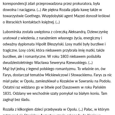
korespondencji zdań przeprowadzona przez prokuratora, była
dowolna i naciągana. (...) Ale piękna Rozalia pijała kawę także w
towarzystwie Goethego. Wszędobylski agent Mazzei donosił królowi
o literackich kontaktach księżnej. (...)
Lubomirska została uwięziona z córeczką Aleksandrą. Dziewczynkę
uratował z wiezienia, z narażeniem własnego życia, energiczny i
odważny dyplomata Hipolit Błeszyński. Losy matki były burzliwe i
tragiczne. Losy córki, która niebawem przybrała imię matki, także
burzliwe, ale i romantyczne. W roku 1803 niebawem poślubiła
dwudziestoletniego Wacława Seweryna Rzewuskiego. (...)
Mąż był jedną z legend polskiego romantyzmu. To właśnie on, ów
Farys, dostarczał tematów Mickiewiczowi i Słowackiemu. Farys za nic
miał pałac w Opolu, zamieszkiwał u Kozaków w Sawraniu na Podolu.
Ostatni raz widziano go w bitwie pod Daszowem w roku Pańskim
1831. Odziany we wschodnie szaty pomykał na białym koniu. Tam
zaginął bez śladu.
Rozalia z kilkorgiem dzieci przebywała w Opolu. (...) Pałac, w którym