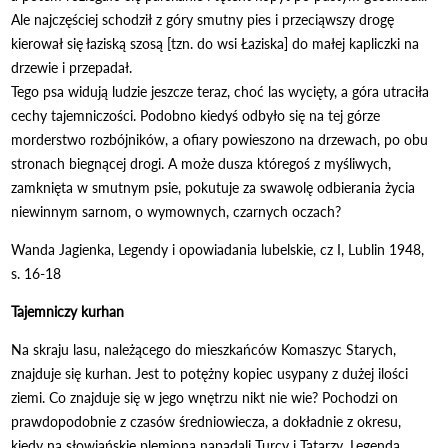
Ale najczęściej schodził z góry smutny pies i przeciąwszy drogę
kierował się łaziską szosą [tzn. do wsi Łaziska] do małej kapliczki na
drzewie i przepadał.
Tego psa widują ludzie jeszcze teraz, choć las wycięty, a góra utraciła
cechy tajemniczości. Podobno kiedyś odbyło się na tej górze
morderstwo rozbójników, a ofiary powieszono na drzewach, po obu
stronach biegnącej drogi. A może dusza któregoś z myśliwych,
zamknięta w smutnym psie, pokutuje za swawolę odbierania życia
niewinnym sarnom, o wymownych, czarnych oczach?
Wanda Jagienka, Legendy i opowiadania lubelskie, cz I, Lublin 1948,
s. 16-18
Tajemniczy kurhan
Na skraju lasu, należącego do mieszkańców Komaszyc Starych,
znajduje się kurhan. Jest to potężny kopiec usypany z dużej ilości
ziemi. Co znajduje się w jego wnętrzu nikt nie wie? Pochodzi on
prawdopodobnie z czasów średniowiecza, a dokładnie z okresu,
kiedy na słowiańskie plemiona napadali Turcy i Tatarzy. Legenda