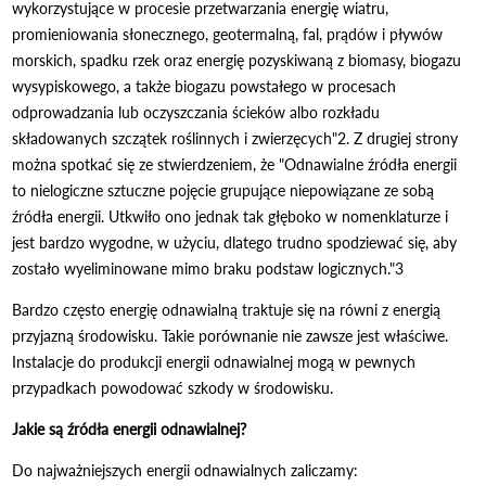
wykorzystujące w procesie przetwarzania energię wiatru,
promieniowania słonecznego, geotermalną, fal, prądów i pływów
morskich, spadku rzek oraz energię pozyskiwaną z biomasy, biogazu
wysypiskowego, a także biogazu powstałego w procesach
odprowadzania lub oczyszczania ścieków albo rozkładu
składowanych szczątek roślinnych i zwierzęcych"2. Z drugiej strony
można spotkać się ze stwierdzeniem, że "Odnawialne źródła energii
to nielogiczne sztuczne pojęcie grupujące niepowiązane ze sobą
źródła energii. Utkwiło ono jednak tak głęboko w nomenklaturze i
jest bardzo wygodne, w użyciu, dlatego trudno spodziewać się, aby
zostało wyeliminowane mimo braku podstaw logicznych."3
Bardzo często energię odnawialną traktuje się na równi z energią
przyjazną środowisku. Takie porównanie nie zawsze jest właściwe.
Instalacje do produkcji energii odnawialnej mogą w pewnych
przypadkach powodować szkody w środowisku.
Jakie są źródła energii odnawialnej?
Do najważniejszych energii odnawialnych zaliczamy: