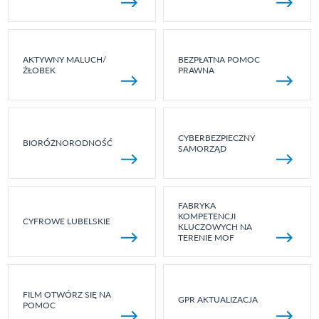
AKTYWNY MALUCH/
BEZPŁATNA POMOC
ŻŁOBEK
PRAWNA
CYBERBEZPIECZNY
BIORÓŻNORODNOŚĆ
SAMORZĄD
FABRYKA
KOMPETENCJI
CYFROWE LUBELSKIE
KLUCZOWYCH NA
TERENIE MOF
FILM OTWÓRZ SIĘ NA
GPR AKTUALIZACJA
POMOC