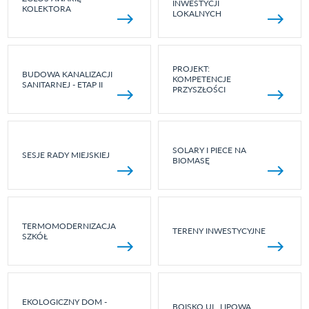
INWESTYCJI
KOLEKTORA
LOKALNYCH
PROJEKT:
BUDOWA KANALIZACJI
KOMPETENCJE
SANITARNEJ - ETAP II
PRZYSZŁOŚCI
SOLARY I PIECE NA
SESJE RADY MIEJSKIEJ
BIOMASĘ
TERMOMODERNIZACJA
TERENY INWESTYCYJNE
SZKÓŁ
EKOLOGICZNY DOM -
BOISKO UL. LIPOWA