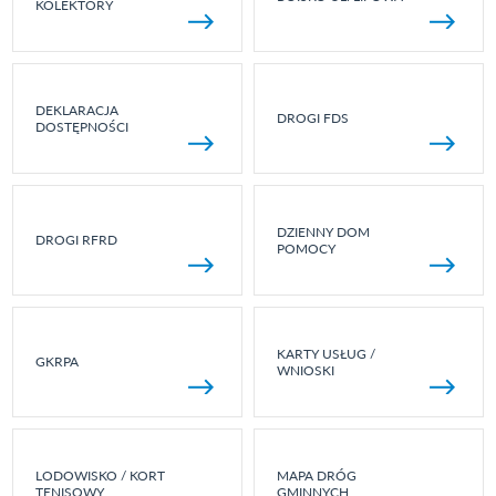
KOLEKTORY
DEKLARACJA
DROGI FDS
DOSTĘPNOŚCI
DZIENNY DOM
DROGI RFRD
POMOCY
KARTY USŁUG /
GKRPA
WNIOSKI
LODOWISKO / KORT
MAPA DRÓG
TENISOWY
GMINNYCH