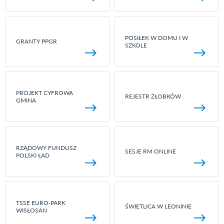
POSIŁEK W DOMU I W
GRANTY PPGR
SZKOLE
PROJEKT CYFROWA
REJESTR ŻŁOBKÓW
GMINA
RZĄDOWY FUNDUSZ
SESJE RM ONLINE
POLSKI ŁAD
TSSE EURO-PARK
ŚWIETLICA W LEONINIE
WISŁOSAN