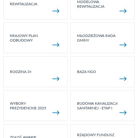
MODELOWA
REWITALIZACJA
REWITALIZACJA
KRAJOWY PLAN
MŁODZIEŻOWA RADA
ODBUDOWY
GMINY
RODZINA 3+
BAZA NGO
WYBORY
BUDOWA KANALIZACJI
PREZYDENCKIE 2025
SANITARNEJ - ETAP I
RZĄDOWY FUNDUSZ
ZGŁOŚ AWARIĘ