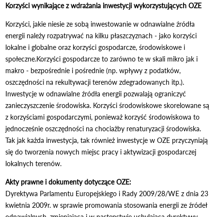
Korzyści wynikające z wdrażania inwestycji wykorzystujących OZE
Korzyści, jakie niesie ze sobą inwestowanie w odnawialne źródła
energii należy rozpatrywać na kilku płaszczyznach - jako korzyści
lokalne i globalne oraz korzyści gospodarcze, środowiskowe i
społeczne.Korzyści gospodarcze to zarówno te w skali mikro jak i
makro - bezpośrednie i pośrednie (np. wpływy z podatków,
oszczędności na rekultywacji terenów zdegradowanych itp.).
Inwestycje w odnawialne źródła energii pozwalają ograniczyć
zanieczyszczenie środowiska. Korzyści środowiskowe skorelowane są
z korzyściami gospodarczymi, ponieważ korzyść środowiskowa to
jednocześnie oszczędności na chociażby renaturyzacji środowiska.
Tak jak każda inwestycja, tak również inwestycje w OZE przyczyniają
się do tworzenia nowych miejsc pracy i aktywizacji gospodarczej
lokalnych terenów.
Akty prawne i dokumenty dotyczące OZE:
Dyrektywa Parlamentu Europejskiego i Rady 2009/28/WE z dnia 23
kwietnia 2009r. w sprawie promowania stosowania energii ze źródeł
odnawialnych, zmieniająca i w następstwie uchylająca dyrektywy