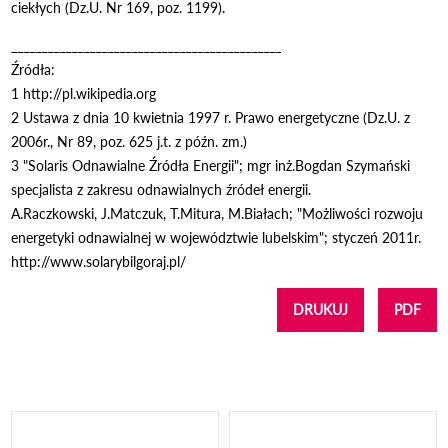
ciekłych (Dz.U. Nr 169, poz. 1199).
_____________________________________________
Źródła:
1 http://pl.wikipedia.org
2 Ustawa z dnia 10 kwietnia 1997 r. Prawo energetyczne (Dz.U. z
2006r., Nr 89, poz. 625 j.t. z późn. zm.)
3 "Solaris Odnawialne Źródła Energii"; mgr inż.Bogdan Szymański
specjalista z zakresu odnawialnych źródeł energii.
A.Raczkowski, J.Matczuk, T.Mitura, M.Białach; "Możliwości rozwoju
energetyki odnawialnej w województwie lubelskim"; styczeń 2011r.
http://www.solarybilgoraj.pl/
DRUKUJ
PDF