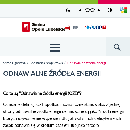
Urząd Miejski w Opolu Lubelskim -
Pokaż/
A-
pomniejsz czcionkę
A+
powiększ czcionkę
Zresetuj czcionkę
Przejdź
Przejdź
Przejdź do
Przejdź do
Przejdź do
Przejdź
Przejdź do
Przejdź
Przejdź
listę
oficjalny serwis
język
do
do
wyszukiwarki
ścieżki
kategorii
do
kalendarza
do
do
Przejdź do strony startowej
Odnośnik
mapy
menu
nawigacyjnej
aktualności
treści
wydarzeń
galerii
stopki
BIP
Odnośnik
otworzy się w
strony
zdjęć
otworzy
nowym oknie
się w
nowym
oknie
{{
Wyszukiw
'Main
menu'
Strona główna
Podstrona projektowa
Odnawialne źródła energii
| t }}
Jesteś tutaj
ODNAWIALNE ŹRÓDŁA ENERGII
Co to są "Odnawialne źródła energii (OZE)"?
Odnośnie definicji OZE spotkać można różne stanowiska. Z jednej
strony odnawialne źródła energii definiowane są jako "źródła energii,
których używanie nie wiąże się z długotrwałym ich deficytem - ich
zasób odnawia się w krótkim czasie"1 lub jako "źródło