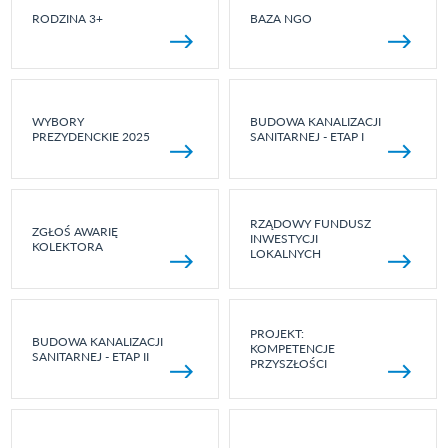
RODZINA 3+
BAZA NGO
WYBORY
BUDOWA KANALIZACJI
PREZYDENCKIE 2025
SANITARNEJ - ETAP I
RZĄDOWY FUNDUSZ
ZGŁOŚ AWARIĘ
INWESTYCJI
KOLEKTORA
LOKALNYCH
PROJEKT:
BUDOWA KANALIZACJI
KOMPETENCJE
SANITARNEJ - ETAP II
PRZYSZŁOŚCI