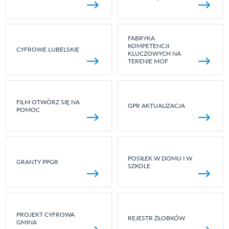
FABRYKA
KOMPETENCJI
CYFROWE LUBELSKIE
KLUCZOWYCH NA
TERENIE MOF
FILM OTWÓRZ SIĘ NA
GPR AKTUALIZACJA
POMOC
POSIŁEK W DOMU I W
GRANTY PPGR
SZKOLE
PROJEKT CYFROWA
REJESTR ŻŁOBKÓW
GMINA