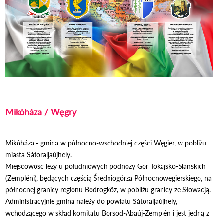
Mikóháza / Węgry
Mikóháza
- gmina w północno-wschodniej części Węgier, w pobliżu
miasta Sátoraljaújhely.
Miejscowość leży u południowych podnóży Gór Tokajsko-Slańskich
(Zempléni), będących częścią Średniogórza Północnowęgierskiego, na
północnej granicy regionu Bodrogköz, w pobliżu granicy ze Słowacją.
Administracyjnie gmina należy do powiatu Sátoraljaújhely,
wchodzącego w skład komitatu Borsod-Abaúj-Zemplén i jest jedną z