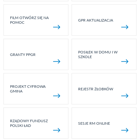
FILM OTWÓRZ SIĘ NA
GPR AKTUALIZACJA
POMOC
POSIŁEK W DOMU I W
GRANTY PPGR
SZKOLE
PROJEKT CYFROWA
REJESTR ŻŁOBKÓW
GMINA
RZĄDOWY FUNDUSZ
SESJE RM ONLINE
POLSKI ŁAD