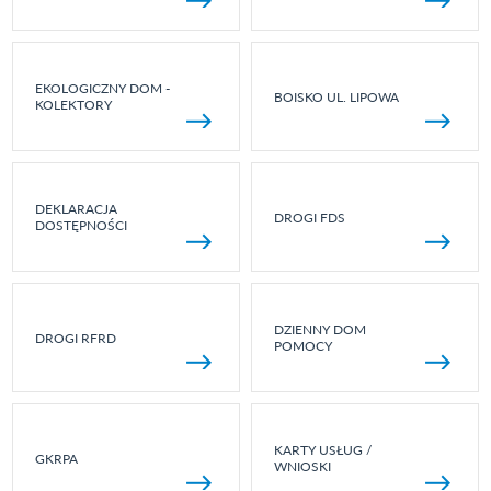
EKOLOGICZNY DOM -
BOISKO UL. LIPOWA
KOLEKTORY
DEKLARACJA
DROGI FDS
DOSTĘPNOŚCI
DZIENNY DOM
DROGI RFRD
POMOCY
KARTY USŁUG /
GKRPA
WNIOSKI