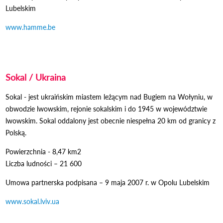
Lubelskim
www.hamme.be
Odnośnik otworzy się w nowym oknie
Sokal / Ukraina
Sokal
- jest ukraińskim miastem leżącym nad Bugiem na Wołyniu, w
obwodzie lwowskim, rejonie sokalskim i do 1945 w województwie
lwowskim. Sokal oddalony jest obecnie niespełna 20 km od granicy z
Polską.
Powierzchnia - 8,47 km2
Liczba ludności – 21 600
Umowa partnerska podpisana – 9 maja 2007 r. w Opolu Lubelskim
www.sokal.lviv.ua
Odnośnik otworzy się w nowym oknie