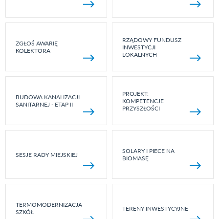
RZĄDOWY FUNDUSZ
ZGŁOŚ AWARIĘ
INWESTYCJI
KOLEKTORA
LOKALNYCH
PROJEKT:
BUDOWA KANALIZACJI
KOMPETENCJE
SANITARNEJ - ETAP II
PRZYSZŁOŚCI
SOLARY I PIECE NA
SESJE RADY MIEJSKIEJ
BIOMASĘ
TERMOMODERNIZACJA
TERENY INWESTYCYJNE
SZKÓŁ