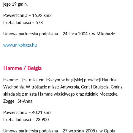
jego 19 gmin.
Powierzchnia – 16,92 km2
Liczba ludności – 578
Umowa partnerska podpisana – 24 lipca 2004 r. w Mikohazie
www.mikohaza.hu
Odnośnik otworzy się w nowym oknie
Hamme / Belgia
Odnośnik otworzy się w nowym oknie
Hamme -
jest miastem leżącym w belgijskiej prowincji Flandria
Wschodnia. W trójkącie miast: Antwerpia, Gent i Bruksela. Gmina
składa się z miasta Hamme właściwego oraz dzielnic Moerzeke,
Zogge i St-Anna.
Powierzchnia – 40,21 km2
Liczba ludności – 23 900
Umowa partnerska podpisana – 27 września 2008 r. w Opolu