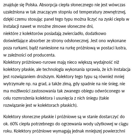
znajduje się Polska. Absorpcja ciepła słonecznego nie jest wówczas
uzależniona w tak znaczącym stopniu od temperatury zewnętrznej,
dzięki czemu stosując panel tego typu można liczyć na zyski ciepła w
instalacji nawet w mroźne zimowe słoneczne dni,
niektóre z kolektorów posiadają zwierciadło, dodatkowo
doświetlające absorber ze strony odsłonecznej. Jest ono wykonane
poza rurkami, bądź naniesione na rurkę próżniową w postaci lustra,
w zależności od producenta.
Kolektory próżniowo-rurowe mają nieco większą wydajność niż
kolektory płaskie, ale technologia wykonania sprawia, że ich instalacja
jest rozwiązaniem droższym. Kolektory tego typu są również mniej
wytrzymałe np. na grad, a także zimą, gdy spadnie na nie śnieg, nie
ma możliwości zastosowania tak zwanego obiegu odwróconego w
celu rozmrożenia kolektora i usunięcia z nich śniegu (takie
rozwiązanie jest w kolektorach płaskich).
Kolektory słoneczne płaskie i próżniowe są w stanie dostarczyć do
ok. 60% ciepła potrzebnego do ogrzewania wody użytkowej w ciągu
roku. Kolektory próżniowe wymagają jednak mniejszej powierzchni