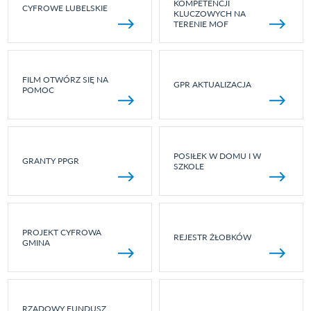
KOMPETENCJI
CYFROWE LUBELSKIE
KLUCZOWYCH NA
TERENIE MOF
FILM OTWÓRZ SIĘ NA
GPR AKTUALIZACJA
POMOC
POSIŁEK W DOMU I W
GRANTY PPGR
SZKOLE
PROJEKT CYFROWA
REJESTR ŻŁOBKÓW
GMINA
RZĄDOWY FUNDUSZ