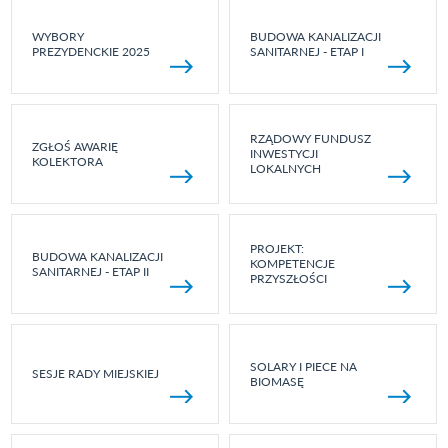
WYBORY
BUDOWA KANALIZACJI
PREZYDENCKIE 2025
SANITARNEJ - ETAP I
RZĄDOWY FUNDUSZ
ZGŁOŚ AWARIĘ
INWESTYCJI
KOLEKTORA
LOKALNYCH
PROJEKT:
BUDOWA KANALIZACJI
KOMPETENCJE
SANITARNEJ - ETAP II
PRZYSZŁOŚCI
SOLARY I PIECE NA
SESJE RADY MIEJSKIEJ
BIOMASĘ