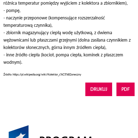
różnica temperatur pomiędzy wyjściem z kolektora a zbiornikiem),
- pompę,
- naczynie przeponowe (kompensujące rozszerzalność
temperaturową czynnika),
- zbiornik magazynujący ciepłą wodę użytkową, z dwiema
wężownicami lub płaszczami grzejnymi (dolna zasilana czynnikiem z
kolektorów słonecznych, górna innym źródłem ciepła),
- inne źródło ciepła (kocioł, pompa ciepła, kominek z płaszczem
wodnym).
Źródło: https://pl.wikipedia.org/wiki/Kolektor_s%C5%82oneczny
DRUKUJ
PDF