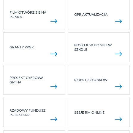
FILM OTWÓRZ SIĘ NA
GPR AKTUALIZACJA
POMOC
POSIŁEK W DOMU I W
GRANTY PPGR
SZKOLE
PROJEKT CYFROWA
REJESTR ŻŁOBKÓW
GMINA
RZĄDOWY FUNDUSZ
SESJE RM ONLINE
POLSKI ŁAD