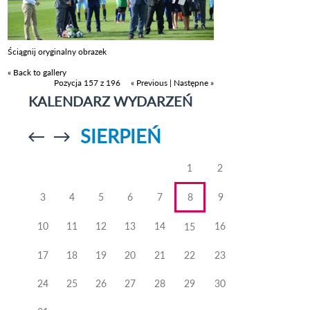
Ściągnij oryginalny obrazek
« Back to gallery
Pozycja 157 z 196
« Previous
|
Następne »
KALENDARZ WYDARZEŃ
SIERPIEŃ
Przejdź do
Przejdź do
poprzedniego
poprzedniego
miesiąca
miesiąca
1
2
3
4
5
6
7
8
9
10
11
12
13
14
16
15
17
18
19
20
21
22
23
24
25
26
27
28
29
30