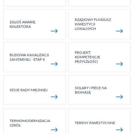
RZĄDOWY FUNDUSZ
ZGŁOŚ AWARIĘ
INWESTYCJI
KOLEKTORA
LOKALNYCH
PROJEKT:
BUDOWA KANALIZACJI
KOMPETENCJE
SANITARNEJ - ETAP II
PRZYSZŁOŚCI
SOLARY I PIECE NA
SESJE RADY MIEJSKIEJ
BIOMASĘ
TERMOMODERNIZACJA
TERENY INWESTYCYJNE
SZKÓŁ