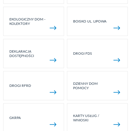
EKOLOGICZNY DOM -
BOISKO UL. LIPOWA
KOLEKTORY
DEKLARACJA
DROGI FDS
DOSTĘPNOŚCI
DZIENNY DOM
DROGI RFRD
POMOCY
KARTY USŁUG /
GKRPA
WNIOSKI