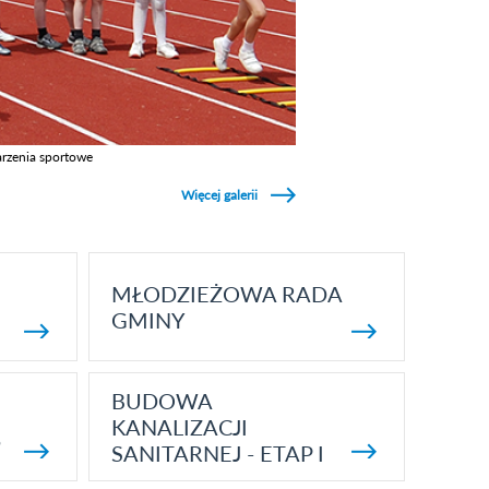
rzenia sportowe
z galerie w kategori Wydarzenia sportowe
Więcej galerii
MŁODZIEŻOWA RADA
GMINY
BUDOWA
KANALIZACJI
5
SANITARNEJ - ETAP I