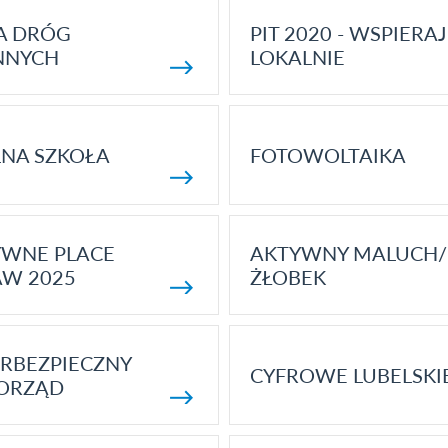
A DRÓG
PIT 2020 - WSPIERAJ
NNYCH
LOKALNIE
NA SZKOŁA
FOTOWOLTAIKA
YWNE PLACE
AKTYWNY MALUCH/
AW 2025
ŻŁOBEK
RBEZPIECZNY
CYFROWE LUBELSKI
ORZĄD