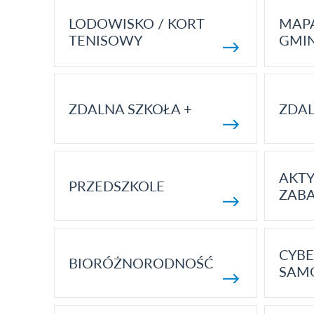
LODOWISKO / KORT
MAP
TENISOWY
GMI
ZDALNA SZKOŁA +
ZDAL
AKT
PRZEDSZKOLE
ZAB
CYBE
BIORÓŻNORODNOŚĆ
SAM