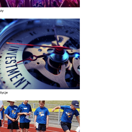
ezy
z galerie w kategori Imprezy
tycje
z galerie w kategori Inwestycje