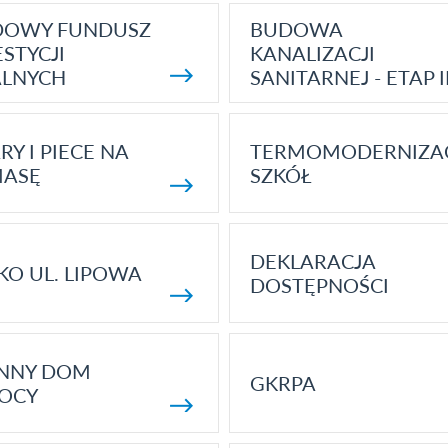
DOWY FUNDUSZ
BUDOWA
STYCJI
KANALIZACJI
ALNYCH
SANITARNEJ - ETAP I
RY I PIECE NA
TERMOMODERNIZA
MASĘ
SZKÓŁ
DEKLARACJA
KO UL. LIPOWA
DOSTĘPNOŚCI
ENNY DOM
GKRPA
OCY