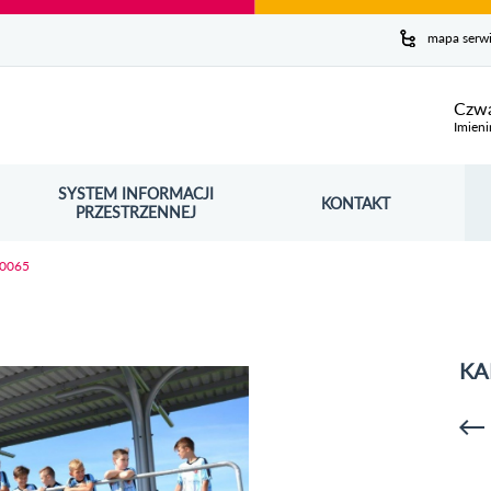
y serwis
mapa serw
ej
Czwa
Imieni
SYSTEM INFORMACJI
Szuk
KONTAKT
OŚNIK OTWORZY SIĘ W NOWYM OKNIE
PRZESTRZENNEJ
Wy
 0065
KA
p