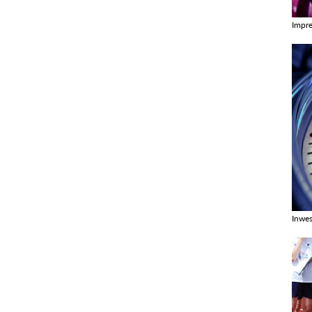
Impr
Zobac
Inwes
Zobac