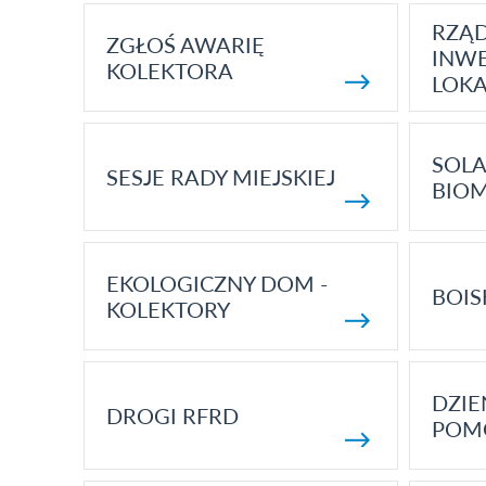
RZĄ
ZGŁOŚ AWARIĘ
INWE
KOLEKTORA
LOK
SOLA
SESJE RADY MIEJSKIEJ
BIO
EKOLOGICZNY DOM -
BOIS
KOLEKTORY
DZI
DROGI RFRD
POM