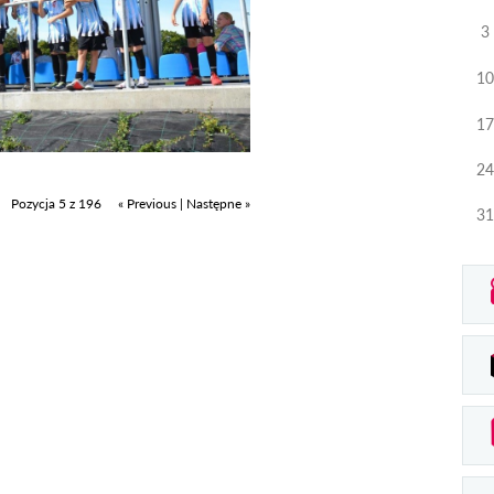
3
10
17
24
Pozycja 5 z 196
« Previous
|
Następne »
31