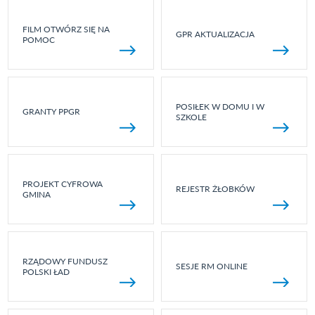
FILM OTWÓRZ SIĘ NA
GPR AKTUALIZACJA
POMOC
POSIŁEK W DOMU I W
GRANTY PPGR
SZKOLE
PROJEKT CYFROWA
REJESTR ŻŁOBKÓW
GMINA
RZĄDOWY FUNDUSZ
SESJE RM ONLINE
POLSKI ŁAD