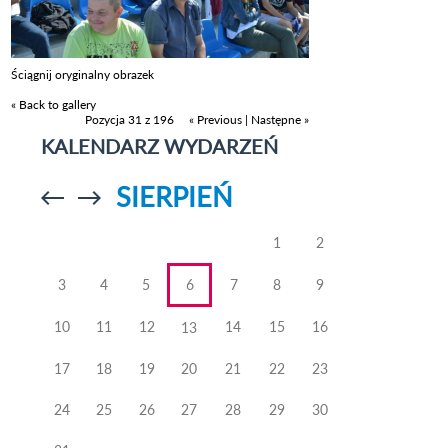
Ściągnij oryginalny obrazek
« Back to gallery
Pozycja 31 z 196
« Previous
|
Następne »
KALENDARZ WYDARZEŃ
SIERPIEŃ
Przejdź do
Przejdź do
poprzedniego
poprzedniego
miesiąca
miesiąca
1
2
3
4
5
6
7
8
9
10
11
12
14
15
16
13
17
18
19
20
21
22
23
24
25
26
27
28
29
30