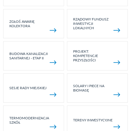
RZĄDOWY FUNDUSZ
ZGŁOŚ AWARIĘ
INWESTYCJI
KOLEKTORA
LOKALNYCH
PROJEKT:
BUDOWA KANALIZACJI
KOMPETENCJE
SANITARNEJ - ETAP II
PRZYSZŁOŚCI
SOLARY I PIECE NA
SESJE RADY MIEJSKIEJ
BIOMASĘ
TERMOMODERNIZACJA
TERENY INWESTYCYJNE
SZKÓŁ