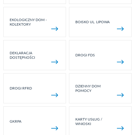
EKOLOGICZNY DOM -
BOISKO UL. LIPOWA
KOLEKTORY
DEKLARACJA
DROGI FDS
DOSTĘPNOŚCI
DZIENNY DOM
DROGI RFRD
POMOCY
KARTY USŁUG /
GKRPA
WNIOSKI