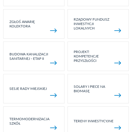
RZĄDOWY FUNDUSZ
ZGŁOŚ AWARIĘ
INWESTYCJI
KOLEKTORA
LOKALNYCH
PROJEKT:
BUDOWA KANALIZACJI
KOMPETENCJE
SANITARNEJ - ETAP II
PRZYSZŁOŚCI
SOLARY I PIECE NA
SESJE RADY MIEJSKIEJ
BIOMASĘ
TERMOMODERNIZACJA
TERENY INWESTYCYJNE
SZKÓŁ