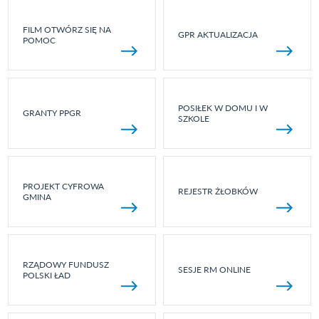
FILM OTWÓRZ SIĘ NA
GPR AKTUALIZACJA
POMOC
POSIŁEK W DOMU I W
GRANTY PPGR
SZKOLE
PROJEKT CYFROWA
REJESTR ŻŁOBKÓW
GMINA
RZĄDOWY FUNDUSZ
SESJE RM ONLINE
POLSKI ŁAD