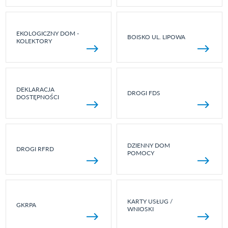
EKOLOGICZNY DOM -
BOISKO UL. LIPOWA
KOLEKTORY
DEKLARACJA
DROGI FDS
DOSTĘPNOŚCI
DZIENNY DOM
DROGI RFRD
POMOCY
KARTY USŁUG /
GKRPA
WNIOSKI