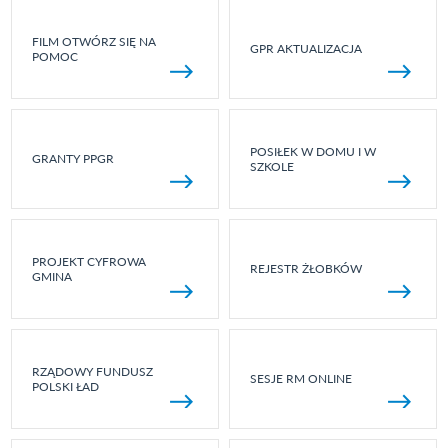
FILM OTWÓRZ SIĘ NA
GPR AKTUALIZACJA
POMOC
POSIŁEK W DOMU I W
GRANTY PPGR
SZKOLE
PROJEKT CYFROWA
REJESTR ŻŁOBKÓW
GMINA
RZĄDOWY FUNDUSZ
SESJE RM ONLINE
POLSKI ŁAD