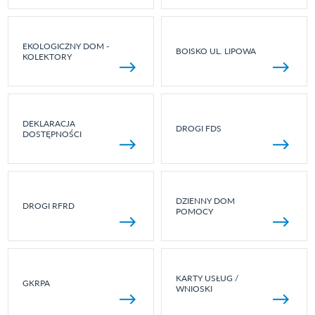
EKOLOGICZNY DOM -
BOISKO UL. LIPOWA
KOLEKTORY
DEKLARACJA
DROGI FDS
DOSTĘPNOŚCI
DZIENNY DOM
DROGI RFRD
POMOCY
KARTY USŁUG /
GKRPA
WNIOSKI