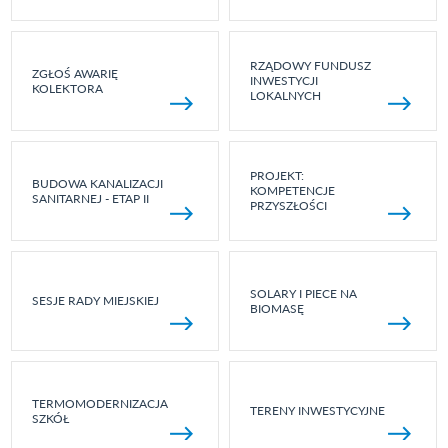
RZĄDOWY FUNDUSZ
ZGŁOŚ AWARIĘ
INWESTYCJI
KOLEKTORA
LOKALNYCH
PROJEKT:
BUDOWA KANALIZACJI
KOMPETENCJE
SANITARNEJ - ETAP II
PRZYSZŁOŚCI
SOLARY I PIECE NA
SESJE RADY MIEJSKIEJ
BIOMASĘ
TERMOMODERNIZACJA
TERENY INWESTYCYJNE
SZKÓŁ