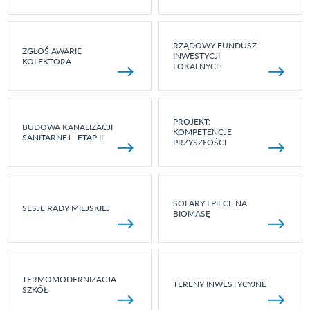
RZĄDOWY FUNDUSZ
ZGŁOŚ AWARIĘ
INWESTYCJI
KOLEKTORA
LOKALNYCH
PROJEKT:
BUDOWA KANALIZACJI
KOMPETENCJE
SANITARNEJ - ETAP II
PRZYSZŁOŚCI
SOLARY I PIECE NA
SESJE RADY MIEJSKIEJ
BIOMASĘ
TERMOMODERNIZACJA
TERENY INWESTYCYJNE
SZKÓŁ