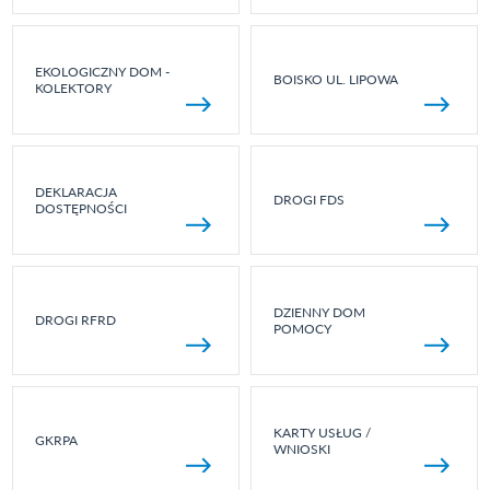
EKOLOGICZNY DOM -
BOISKO UL. LIPOWA
KOLEKTORY
DEKLARACJA
DROGI FDS
DOSTĘPNOŚCI
DZIENNY DOM
DROGI RFRD
POMOCY
KARTY USŁUG /
GKRPA
WNIOSKI