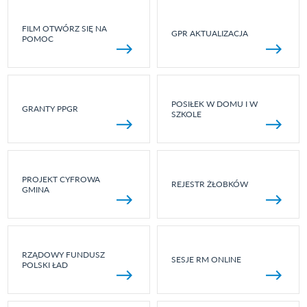
FILM OTWÓRZ SIĘ NA
GPR AKTUALIZACJA
POMOC
POSIŁEK W DOMU I W
GRANTY PPGR
SZKOLE
PROJEKT CYFROWA
REJESTR ŻŁOBKÓW
GMINA
RZĄDOWY FUNDUSZ
SESJE RM ONLINE
POLSKI ŁAD