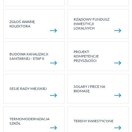
RZĄDOWY FUNDUSZ
ZGŁOŚ AWARIĘ
INWESTYCJI
KOLEKTORA
LOKALNYCH
PROJEKT:
BUDOWA KANALIZACJI
KOMPETENCJE
SANITARNEJ - ETAP II
PRZYSZŁOŚCI
SOLARY I PIECE NA
SESJE RADY MIEJSKIEJ
BIOMASĘ
TERMOMODERNIZACJA
TERENY INWESTYCYJNE
SZKÓŁ