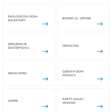
EKOLOGICZNY DOM -
BOISKO UL. LIPOWA
KOLEKTORY
DEKLARACJA
DROGI FDS
DOSTĘPNOŚCI
DZIENNY DOM
DROGI RFRD
POMOCY
KARTY USŁUG /
GKRPA
WNIOSKI