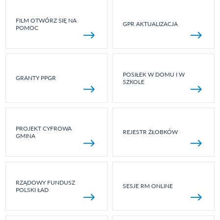
FILM OTWÓRZ SIĘ NA
GPR AKTUALIZACJA
POMOC
POSIŁEK W DOMU I W
GRANTY PPGR
SZKOLE
PROJEKT CYFROWA
REJESTR ŻŁOBKÓW
GMINA
RZĄDOWY FUNDUSZ
SESJE RM ONLINE
POLSKI ŁAD