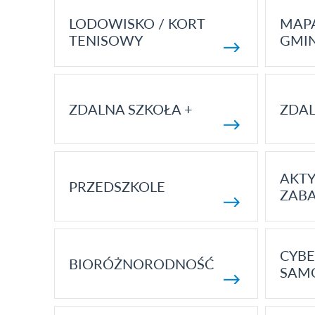
LODOWISKO / KORT
MAP
TENISOWY
GMI
ZDALNA SZKOŁA +
ZDAL
AKT
PRZEDSZKOLE
ZAB
CYBE
BIORÓŻNORODNOŚĆ
SAM