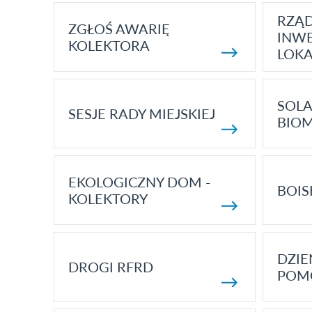
RZĄ
ZGŁOŚ AWARIĘ
INWE
KOLEKTORA
LOK
SOLA
SESJE RADY MIEJSKIEJ
BIO
EKOLOGICZNY DOM -
BOIS
KOLEKTORY
DZI
DROGI RFRD
POM