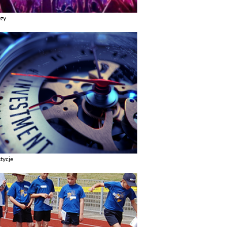
ezy
z galerie w kategori Imprezy
tycje
z galerie w kategori Inwestycje