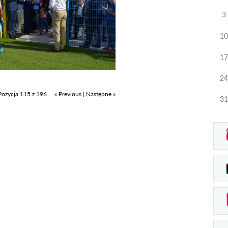
3
10
17
24
Pozycja 115 z 196
« Previous
|
Następne »
31