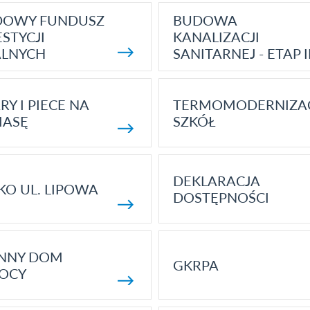
DOWY FUNDUSZ
BUDOWA
STYCJI
KANALIZACJI
ALNYCH
SANITARNEJ - ETAP I
RY I PIECE NA
TERMOMODERNIZA
MASĘ
SZKÓŁ
DEKLARACJA
KO UL. LIPOWA
DOSTĘPNOŚCI
ENNY DOM
GKRPA
OCY