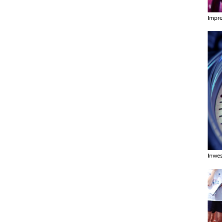
Impr
Zobac
Inwes
Zobac