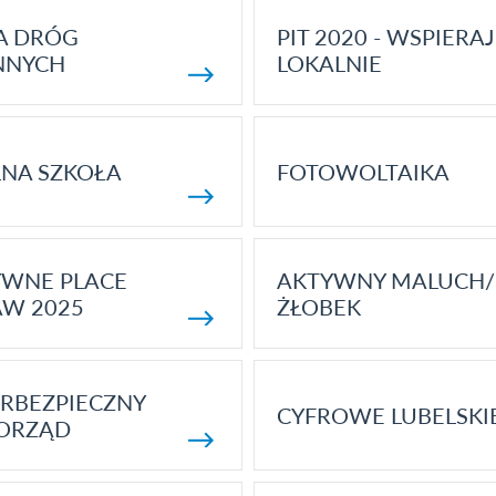
A DRÓG
PIT 2020 - WSPIERAJ
NNYCH
LOKALNIE
NA SZKOŁA
FOTOWOLTAIKA
YWNE PLACE
AKTYWNY MALUCH/
AW 2025
ŻŁOBEK
RBEZPIECZNY
CYFROWE LUBELSKI
ORZĄD