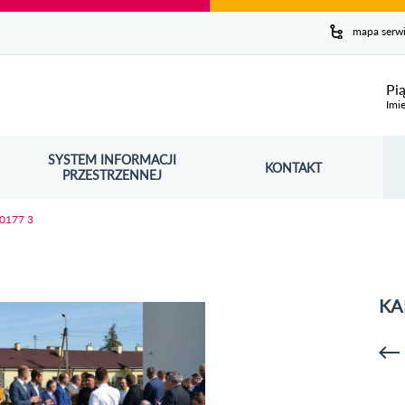
y serwis
mapa serw
ej
Pi
Imie
SYSTEM INFORMACJI
Szuk
KONTAKT
OŚNIK OTWORZY SIĘ W NOWYM OKNIE
PRZESTRZENNEJ
Wy
 0177 3
KA
p