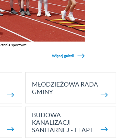
rzenia sportowe
z galerie w kategori Wydarzenia sportowe
Więcej galerii
MŁODZIEŻOWA RADA
GMINY
BUDOWA
KANALIZACJI
5
SANITARNEJ - ETAP I