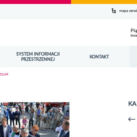
y serwis
mapa serw
ej
Pi
Imie
SYSTEM INFORMACJI
Szuk
KONTAKT
OŚNIK OTWORZY SIĘ W NOWYM OKNIE
PRZESTRZENNEJ
Wy
 0149
KA
p