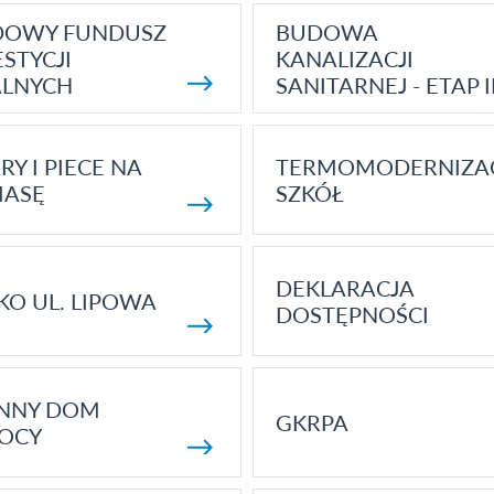
DOWY FUNDUSZ
BUDOWA
STYCJI
KANALIZACJI
ALNYCH
SANITARNEJ - ETAP I
RY I PIECE NA
TERMOMODERNIZA
MASĘ
SZKÓŁ
DEKLARACJA
KO UL. LIPOWA
DOSTĘPNOŚCI
ENNY DOM
GKRPA
OCY