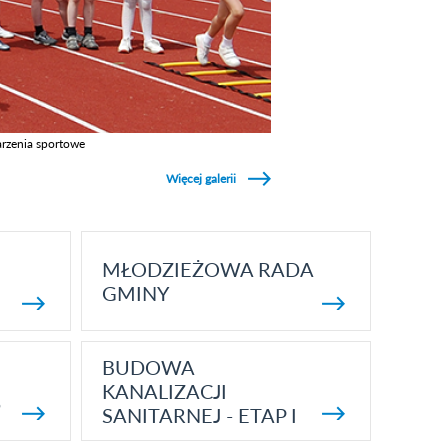
rzenia sportowe
z galerie w kategori Wydarzenia sportowe
Więcej galerii
MŁODZIEŻOWA RADA
GMINY
BUDOWA
KANALIZACJI
5
SANITARNEJ - ETAP I