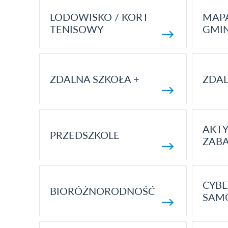
LODOWISKO / KORT
MAP
TENISOWY
GMI
ZDALNA SZKOŁA +
ZDAL
AKT
PRZEDSZKOLE
ZAB
CYBE
BIORÓŻNORODNOŚĆ
SAM