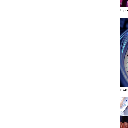
Impr
Zobac
Inwes
Zobac