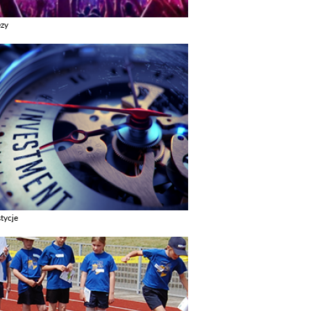
ezy
z galerie w kategori Imprezy
tycje
z galerie w kategori Inwestycje