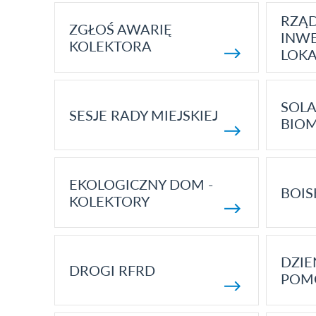
RZĄ
ZGŁOŚ AWARIĘ
INWE
KOLEKTORA
LOK
SOLA
SESJE RADY MIEJSKIEJ
BIO
EKOLOGICZNY DOM -
BOIS
KOLEKTORY
DZI
DROGI RFRD
POM