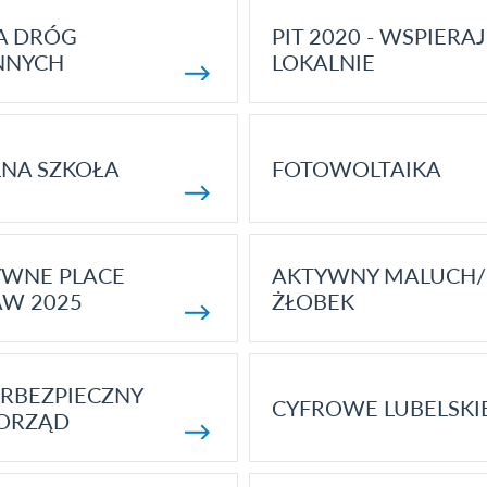
A DRÓG
PIT 2020 - WSPIERAJ
NNYCH
LOKALNIE
NA SZKOŁA
FOTOWOLTAIKA
YWNE PLACE
AKTYWNY MALUCH/
AW 2025
ŻŁOBEK
RBEZPIECZNY
CYFROWE LUBELSKI
ORZĄD