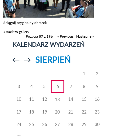
Ściągnij oryginalny obrazek
« Back to gallery
Pozycja 87 z 196
« Previous
|
Następne »
KALENDARZ WYDARZEŃ
SIERPIEŃ
Przejdź do
Przejdź do
poprzedniego
poprzedniego
miesiąca
miesiąca
1
2
3
4
5
6
7
8
9
10
11
12
14
15
16
13
17
18
19
20
21
22
23
24
25
26
27
28
29
30