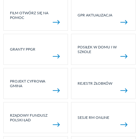
FILM OTWÓRZ SIĘ NA
GPR AKTUALIZACJA
POMOC
POSIŁEK W DOMU I W
GRANTY PPGR
SZKOLE
PROJEKT CYFROWA
REJESTR ŻŁOBKÓW
GMINA
RZĄDOWY FUNDUSZ
SESJE RM ONLINE
POLSKI ŁAD