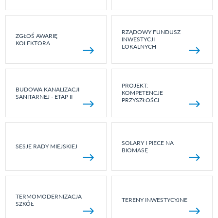
RZĄDOWY FUNDUSZ
ZGŁOŚ AWARIĘ
INWESTYCJI
KOLEKTORA
LOKALNYCH
PROJEKT:
BUDOWA KANALIZACJI
KOMPETENCJE
SANITARNEJ - ETAP II
PRZYSZŁOŚCI
SOLARY I PIECE NA
SESJE RADY MIEJSKIEJ
BIOMASĘ
TERMOMODERNIZACJA
TERENY INWESTYCYJNE
SZKÓŁ