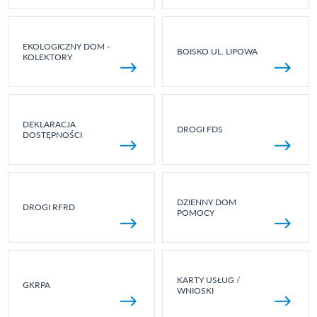
EKOLOGICZNY DOM -
BOISKO UL. LIPOWA
KOLEKTORY
DEKLARACJA
DROGI FDS
DOSTĘPNOŚCI
DZIENNY DOM
DROGI RFRD
POMOCY
KARTY USŁUG /
GKRPA
WNIOSKI