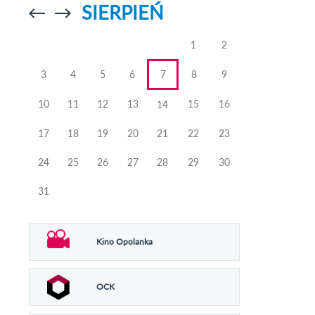
SIERPIEŃ
Przejdź do
Przejdź do
poprzedniego
poprzedniego
miesiąca
miesiąca
1
2
3
4
5
6
7
8
9
10
11
12
13
15
16
14
17
18
19
20
21
22
23
24
25
26
27
28
29
30
31
Kino Opolanka
OCK