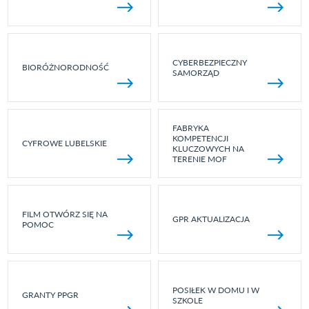
CYBERBEZPIECZNY
BIORÓŻNORODNOŚĆ
SAMORZĄD
FABRYKA
KOMPETENCJI
CYFROWE LUBELSKIE
KLUCZOWYCH NA
TERENIE MOF
FILM OTWÓRZ SIĘ NA
GPR AKTUALIZACJA
POMOC
POSIŁEK W DOMU I W
GRANTY PPGR
SZKOLE