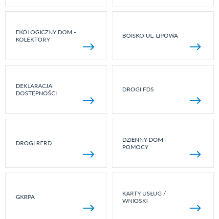
EKOLOGICZNY DOM -
BOISKO UL. LIPOWA
KOLEKTORY
DEKLARACJA
DROGI FDS
DOSTĘPNOŚCI
DZIENNY DOM
DROGI RFRD
POMOCY
KARTY USŁUG /
GKRPA
WNIOSKI