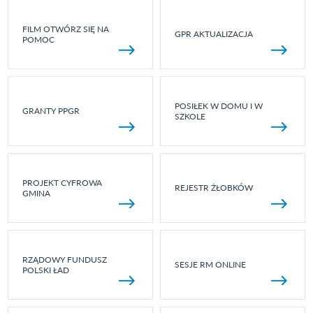
FILM OTWÓRZ SIĘ NA
GPR AKTUALIZACJA
POMOC
POSIŁEK W DOMU I W
GRANTY PPGR
SZKOLE
PROJEKT CYFROWA
REJESTR ŻŁOBKÓW
GMINA
RZĄDOWY FUNDUSZ
SESJE RM ONLINE
POLSKI ŁAD