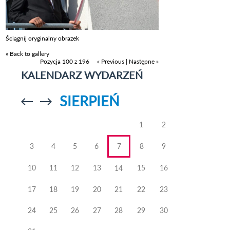
Ściągnij oryginalny obrazek
« Back to gallery
Pozycja 100 z 196
« Previous
|
Następne »
KALENDARZ WYDARZEŃ
SIERPIEŃ
Przejdź do
Przejdź do
poprzedniego
poprzedniego
miesiąca
miesiąca
1
2
3
4
5
6
7
8
9
10
11
12
13
15
16
14
17
18
19
20
21
22
23
24
25
26
27
28
29
30