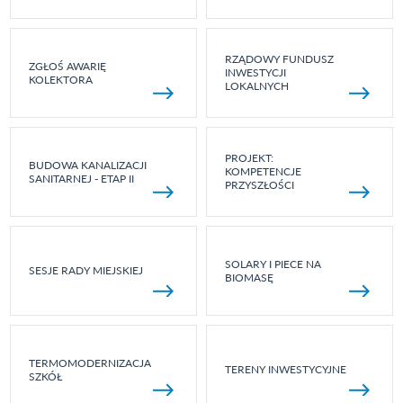
RZĄDOWY FUNDUSZ
ZGŁOŚ AWARIĘ
INWESTYCJI
KOLEKTORA
LOKALNYCH
PROJEKT:
BUDOWA KANALIZACJI
KOMPETENCJE
SANITARNEJ - ETAP II
PRZYSZŁOŚCI
SOLARY I PIECE NA
SESJE RADY MIEJSKIEJ
BIOMASĘ
TERMOMODERNIZACJA
TERENY INWESTYCYJNE
SZKÓŁ