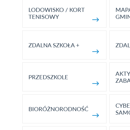
LODOWISKO / KORT
MAP
TENISOWY
GMI
ZDALNA SZKOŁA +
ZDAL
AKT
PRZEDSZKOLE
ZAB
CYBE
BIORÓŻNORODNOŚĆ
SAM