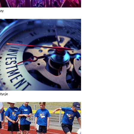
ezy
z galerie w kategori Imprezy
tycje
z galerie w kategori Inwestycje