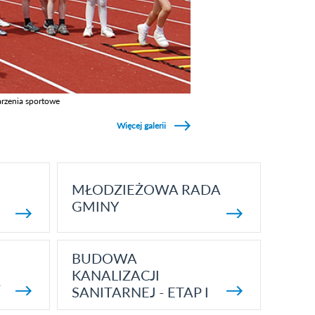
rzenia sportowe
z galerie w kategori Wydarzenia sportowe
Więcej galerii
MŁODZIEŻOWA RADA
GMINY
BUDOWA
KANALIZACJI
5
SANITARNEJ - ETAP I