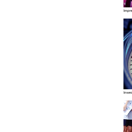
Impr
Zobac
Inwes
Zobac