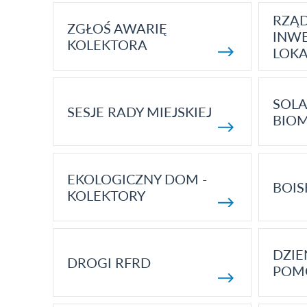
RZĄ
ZGŁOŚ AWARIĘ
INWE
KOLEKTORA
LOK
SOLA
SESJE RADY MIEJSKIEJ
BIO
EKOLOGICZNY DOM -
BOIS
KOLEKTORY
DZI
DROGI RFRD
POM