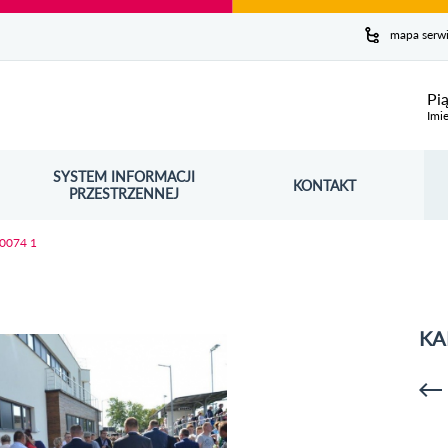
y serwis
mapa serw
ej
Pi
Imie
SYSTEM INFORMACJI
Szuk
KONTAKT
OŚNIK OTWORZY SIĘ W NOWYM OKNIE
PRZESTRZENNEJ
Wy
 0074 1
KA
p