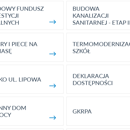
DOWY FUNDUSZ
BUDOWA
STYCJI
KANALIZACJI
ALNYCH
SANITARNEJ - ETAP I
RY I PIECE NA
TERMOMODERNIZA
MASĘ
SZKÓŁ
DEKLARACJA
KO UL. LIPOWA
DOSTĘPNOŚCI
ENNY DOM
GKRPA
OCY