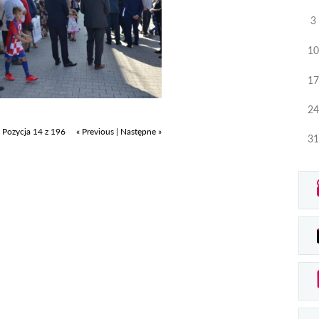
3
10
17
24
Pozycja 14 z 196
« Previous
|
Następne »
31