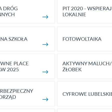
A DRÓG
PIT 2020 - WSPIERAJ
NNYCH
LOKALNIE
NA SZKOŁA
FOTOWOLTAIKA
YWNE PLACE
AKTYWNY MALUCH/
AW 2025
ŻŁOBEK
RBEZPIECZNY
CYFROWE LUBELSKI
ORZĄD