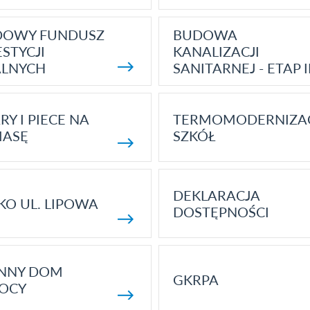
DOWY FUNDUSZ
BUDOWA
STYCJI
KANALIZACJI
ALNYCH
SANITARNEJ - ETAP I
RY I PIECE NA
TERMOMODERNIZA
MASĘ
SZKÓŁ
DEKLARACJA
KO UL. LIPOWA
DOSTĘPNOŚCI
ENNY DOM
GKRPA
OCY