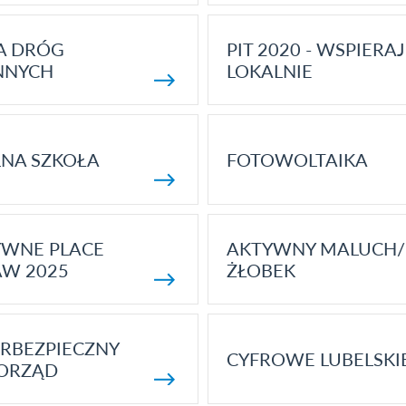
A DRÓG
PIT 2020 - WSPIERAJ
NNYCH
LOKALNIE
NA SZKOŁA
FOTOWOLTAIKA
YWNE PLACE
AKTYWNY MALUCH/
AW 2025
ŻŁOBEK
RBEZPIECZNY
CYFROWE LUBELSKI
ORZĄD