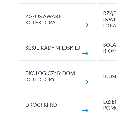
RZĄ
ZGŁOŚ AWARIĘ
INWE
KOLEKTORA
LOK
SOLA
SESJE RADY MIEJSKIEJ
BIO
EKOLOGICZNY DOM -
BOIS
KOLEKTORY
DZI
DROGI RFRD
POM