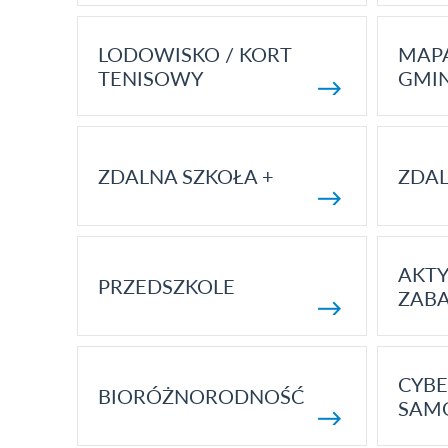
LODOWISKO / KORT
MAP
TENISOWY
GMI
ZDALNA SZKOŁA +
ZDAL
AKT
PRZEDSZKOLE
ZAB
CYBE
BIORÓŻNORODNOŚĆ
SAM