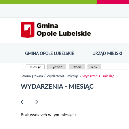
Urząd Miejski w Opolu Lubelskim - oficjaln
Przejdź
Przejdź
Przejdź do
Przejdź do
Przejdź do
Przejdź
Przejdź do
Przejdź
Przejdź
do
do
wyszukiwarki
ścieżki
kategorii
do
kalendarza
do
do
Przejdź do strony startow
mapy
menu
nawigacyjnej
aktualności
treści
wydarzeń
galerii
stopki
strony
zdjęć
GMINA OPOLE LUBELSKIE
URZĄD MIEJSKI
ODN
Miesiąc
(aktywna karta)
Tydzień
Dzień
Rok
Karty podstawowe
Strona główna
Wydarzenia - miesiąc
Wydarzenia - miesiąc
Jesteś tutaj
WYDARZENIA - MIESIĄC
Brak wydarzeń w tym miesiącu.