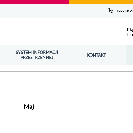
y serwis
mapa serw
ej
Pi
Imie
SYSTEM INFORMACJI
Szuk
KONTAKT
OŚNIK OTWORZY SIĘ W NOWYM OKNIE
PRZESTRZENNEJ
Wy
Maj