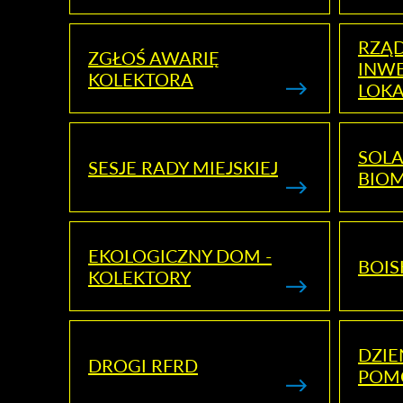
RZĄ
ZGŁOŚ AWARIĘ
INWE
KOLEKTORA
LOK
SOLA
SESJE RADY MIEJSKIEJ
BIO
EKOLOGICZNY DOM -
BOIS
KOLEKTORY
DZI
DROGI RFRD
POM