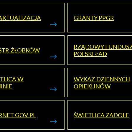
AKTUALIZACJA
GRANTY PPGR
RZĄDOWY FUNDUS
STR ŻŁOBKÓW
POLSKI ŁAD
TLICA W
WYKAZ DZIENNYCH
INIE
OPIEKUNÓW
RNET.GOV.PL
ŚWIETLICA ZADOLE