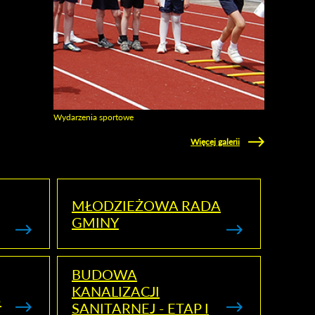
Wydarzenia sportowe
Zobacz galerie w kategori Wydarzenia sportowe
Więcej galerii
MŁODZIEŻOWA RADA
GMINY
BUDOWA
KANALIZACJI
5
SANITARNEJ - ETAP I