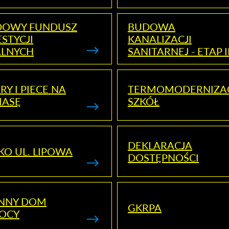
DOWY FUNDUSZ
BUDOWA
STYCJI
KANALIZACJI
ALNYCH
SANITARNEJ - ETAP I
RY I PIECE NA
TERMOMODERNIZA
MASĘ
SZKÓŁ
DEKLARACJA
KO UL. LIPOWA
DOSTĘPNOŚCI
ENNY DOM
GKRPA
OCY