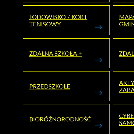
LODOWISKO / KORT
MAP
TENISOWY
GMI
ZDALNA SZKOŁA +
ZDAL
AKT
PRZEDSZKOLE
ZAB
CYBE
BIORÓŻNORODNOŚĆ
SAM