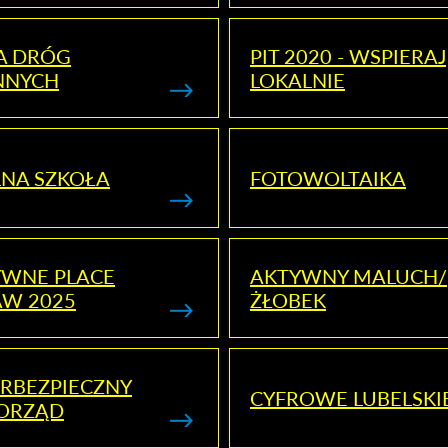
A DRÓG
PIT 2020 - WSPIERAJ
NNYCH
LOKALNIE
NA SZKOŁA
FOTOWOLTAIKA
YWNE PLACE
AKTYWNY MALUCH/
AW 2025
ŻŁOBEK
RBEZPIECZNY
CYFROWE LUBELSKI
ORZĄD