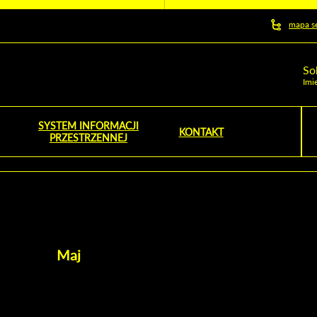
y serwis
mapa s
ej
So
Imi
SYSTEM INFORMACJI
Szu
KONTAKT
NOŚNIK OTWORZY SIĘ W NOWYM OKNIE
PRZESTRZENNEJ
Wy
Maj