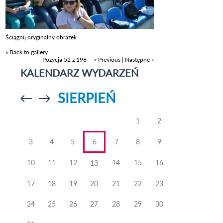
Ściągnij oryginalny obrazek
« Back to gallery
Pozycja 52 z 196
« Previous
|
Następne »
KALENDARZ WYDARZEŃ
SIERPIEŃ
Przejdź do
Przejdź do
poprzedniego
poprzedniego
miesiąca
miesiąca
1
2
3
4
5
6
7
8
9
10
11
12
14
15
16
13
17
18
19
20
21
22
23
24
25
26
27
28
29
30