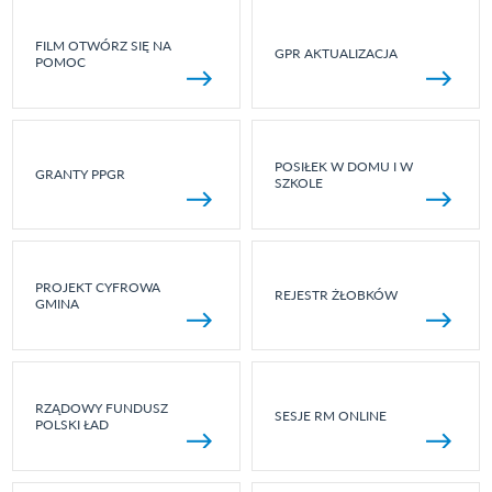
FILM OTWÓRZ SIĘ NA
GPR AKTUALIZACJA
POMOC
POSIŁEK W DOMU I W
GRANTY PPGR
SZKOLE
PROJEKT CYFROWA
REJESTR ŻŁOBKÓW
GMINA
RZĄDOWY FUNDUSZ
SESJE RM ONLINE
POLSKI ŁAD