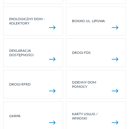
EKOLOGICZNY DOM -
BOISKO UL. LIPOWA
KOLEKTORY
DEKLARACJA
DROGI FDS
DOSTĘPNOŚCI
DZIENNY DOM
DROGI RFRD
POMOCY
KARTY USŁUG /
GKRPA
WNIOSKI