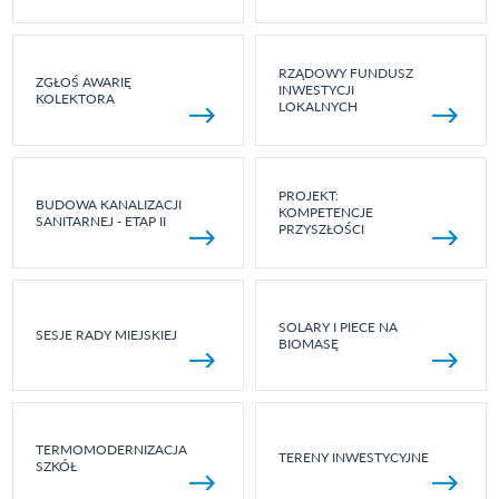
RZĄDOWY FUNDUSZ
ZGŁOŚ AWARIĘ
INWESTYCJI
KOLEKTORA
LOKALNYCH
PROJEKT:
BUDOWA KANALIZACJI
KOMPETENCJE
SANITARNEJ - ETAP II
PRZYSZŁOŚCI
SOLARY I PIECE NA
SESJE RADY MIEJSKIEJ
BIOMASĘ
TERMOMODERNIZACJA
TERENY INWESTYCYJNE
SZKÓŁ