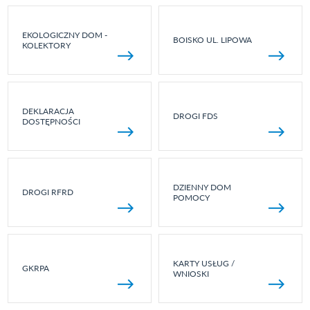
EKOLOGICZNY DOM -
BOISKO UL. LIPOWA
KOLEKTORY
DEKLARACJA
DROGI FDS
DOSTĘPNOŚCI
DZIENNY DOM
DROGI RFRD
POMOCY
KARTY USŁUG /
GKRPA
WNIOSKI