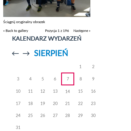
Ściągnij oryginalny obrazek
« Back to gallery
Pozycja 1 z 196
Następne »
KALENDARZ WYDARZEŃ
SIERPIEŃ
Przejdź do
Przejdź do
poprzedniego
poprzedniego
miesiąca
miesiąca
1
2
3
4
5
6
7
8
9
10
11
12
13
15
16
14
17
18
19
20
21
22
23
24
25
26
27
28
29
30
31