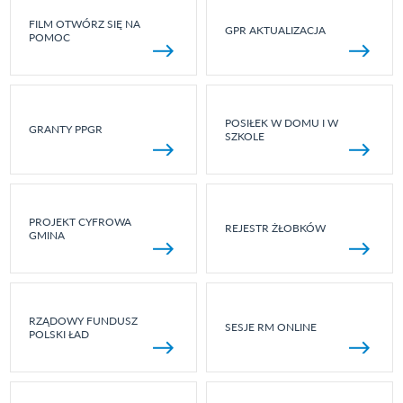
FILM OTWÓRZ SIĘ NA
GPR AKTUALIZACJA
POMOC
POSIŁEK W DOMU I W
GRANTY PPGR
SZKOLE
PROJEKT CYFROWA
REJESTR ŻŁOBKÓW
GMINA
RZĄDOWY FUNDUSZ
SESJE RM ONLINE
POLSKI ŁAD