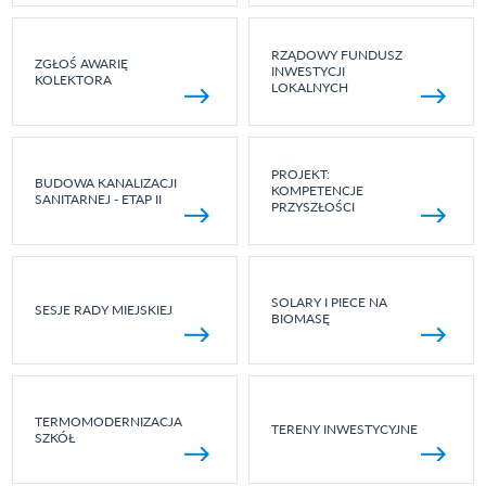
RZĄDOWY FUNDUSZ
ZGŁOŚ AWARIĘ
INWESTYCJI
KOLEKTORA
LOKALNYCH
PROJEKT:
BUDOWA KANALIZACJI
KOMPETENCJE
SANITARNEJ - ETAP II
PRZYSZŁOŚCI
SOLARY I PIECE NA
SESJE RADY MIEJSKIEJ
BIOMASĘ
TERMOMODERNIZACJA
TERENY INWESTYCYJNE
SZKÓŁ