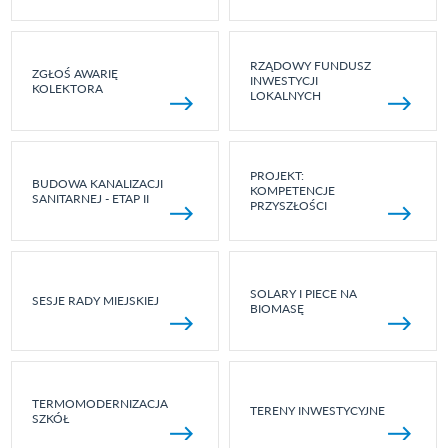
RZĄDOWY FUNDUSZ
ZGŁOŚ AWARIĘ
INWESTYCJI
KOLEKTORA
LOKALNYCH
PROJEKT:
BUDOWA KANALIZACJI
KOMPETENCJE
SANITARNEJ - ETAP II
PRZYSZŁOŚCI
SOLARY I PIECE NA
SESJE RADY MIEJSKIEJ
BIOMASĘ
TERMOMODERNIZACJA
TERENY INWESTYCYJNE
SZKÓŁ