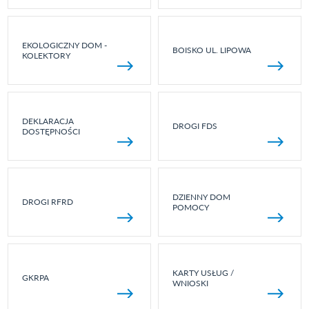
EKOLOGICZNY DOM -
BOISKO UL. LIPOWA
KOLEKTORY
DEKLARACJA
DROGI FDS
DOSTĘPNOŚCI
DZIENNY DOM
DROGI RFRD
POMOCY
KARTY USŁUG /
GKRPA
WNIOSKI