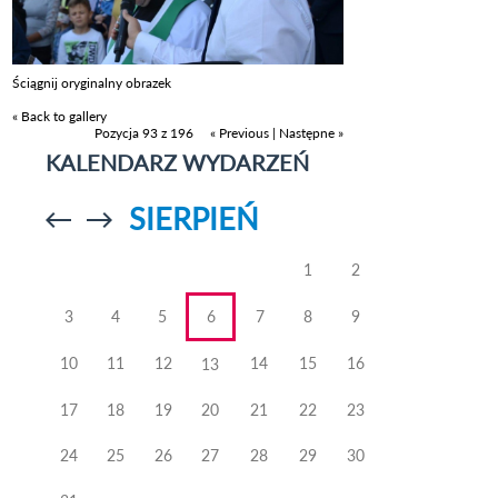
Ściągnij oryginalny obrazek
« Back to gallery
Pozycja 93 z 196
« Previous
|
Następne »
KALENDARZ WYDARZEŃ
SIERPIEŃ
Przejdź do
Przejdź do
poprzedniego
poprzedniego
miesiąca
miesiąca
1
2
3
4
5
6
7
8
9
10
11
12
14
15
16
13
17
18
19
20
21
22
23
24
25
26
27
28
29
30