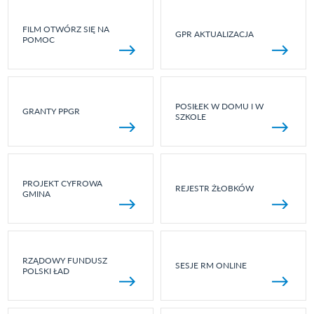
FILM OTWÓRZ SIĘ NA
GPR AKTUALIZACJA
POMOC
POSIŁEK W DOMU I W
GRANTY PPGR
SZKOLE
PROJEKT CYFROWA
REJESTR ŻŁOBKÓW
GMINA
RZĄDOWY FUNDUSZ
SESJE RM ONLINE
POLSKI ŁAD