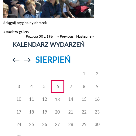
Ściągnij oryginalny obrazek
« Back to gallery
Pozycja 50 z 196
« Previous
|
Następne »
KALENDARZ WYDARZEŃ
SIERPIEŃ
Przejdź do
Przejdź do
poprzedniego
poprzedniego
miesiąca
miesiąca
1
2
3
4
5
6
7
8
9
10
11
12
14
15
16
13
17
18
19
20
21
22
23
24
25
26
27
28
29
30