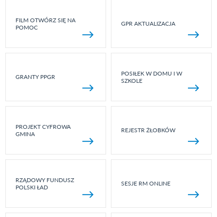
FILM OTWÓRZ SIĘ NA
GPR AKTUALIZACJA
POMOC
POSIŁEK W DOMU I W
GRANTY PPGR
SZKOLE
PROJEKT CYFROWA
REJESTR ŻŁOBKÓW
GMINA
RZĄDOWY FUNDUSZ
SESJE RM ONLINE
POLSKI ŁAD