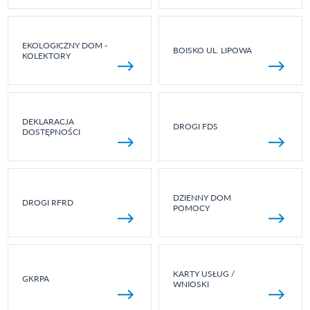
EKOLOGICZNY DOM -
BOISKO UL. LIPOWA
KOLEKTORY
DEKLARACJA
DROGI FDS
DOSTĘPNOŚCI
DZIENNY DOM
DROGI RFRD
POMOCY
KARTY USŁUG /
GKRPA
WNIOSKI