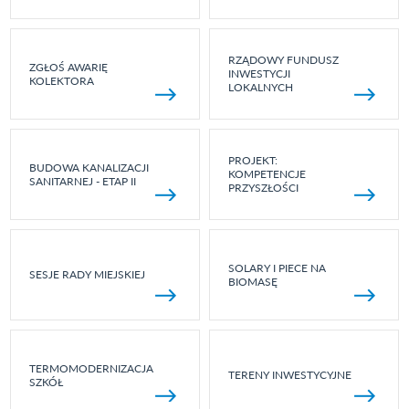
RZĄDOWY FUNDUSZ
ZGŁOŚ AWARIĘ
INWESTYCJI
KOLEKTORA
LOKALNYCH
PROJEKT:
BUDOWA KANALIZACJI
KOMPETENCJE
SANITARNEJ - ETAP II
PRZYSZŁOŚCI
SOLARY I PIECE NA
SESJE RADY MIEJSKIEJ
BIOMASĘ
TERMOMODERNIZACJA
TERENY INWESTYCYJNE
SZKÓŁ