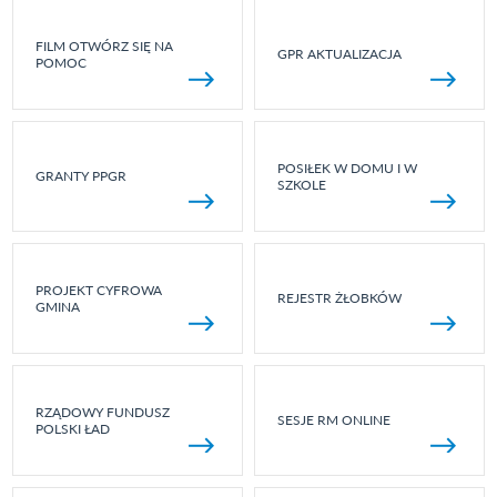
FILM OTWÓRZ SIĘ NA
GPR AKTUALIZACJA
POMOC
POSIŁEK W DOMU I W
GRANTY PPGR
SZKOLE
PROJEKT CYFROWA
REJESTR ŻŁOBKÓW
GMINA
RZĄDOWY FUNDUSZ
SESJE RM ONLINE
POLSKI ŁAD