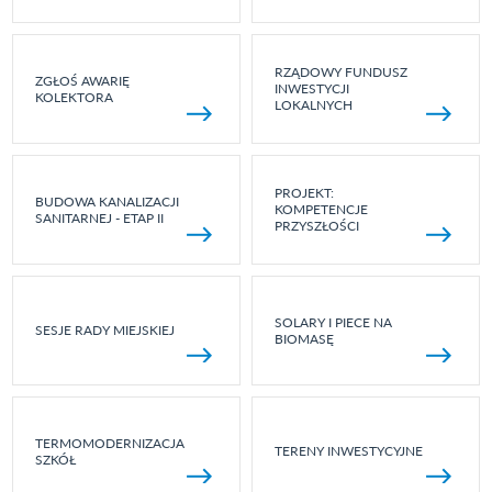
RZĄDOWY FUNDUSZ
ZGŁOŚ AWARIĘ
INWESTYCJI
KOLEKTORA
LOKALNYCH
PROJEKT:
BUDOWA KANALIZACJI
KOMPETENCJE
SANITARNEJ - ETAP II
PRZYSZŁOŚCI
SOLARY I PIECE NA
SESJE RADY MIEJSKIEJ
BIOMASĘ
TERMOMODERNIZACJA
TERENY INWESTYCYJNE
SZKÓŁ