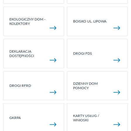
EKOLOGICZNY DOM -
BOISKO UL. LIPOWA
KOLEKTORY
DEKLARACJA
DROGI FDS
DOSTĘPNOŚCI
DZIENNY DOM
DROGI RFRD
POMOCY
KARTY USŁUG /
GKRPA
WNIOSKI