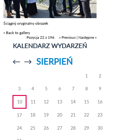
Ściągnij oryginalny obrazek
« Back to gallery
Pozycja 22 z 196
« Previous
|
Następne »
KALENDARZ WYDARZEŃ
SIERPIEŃ
Przejdź do
Przejdź do
poprzedniego
poprzedniego
miesiąca
miesiąca
1
2
3
4
5
6
7
8
9
10
11
12
13
14
15
16
18
19
20
21
22
23
17
24
25
26
27
28
29
30