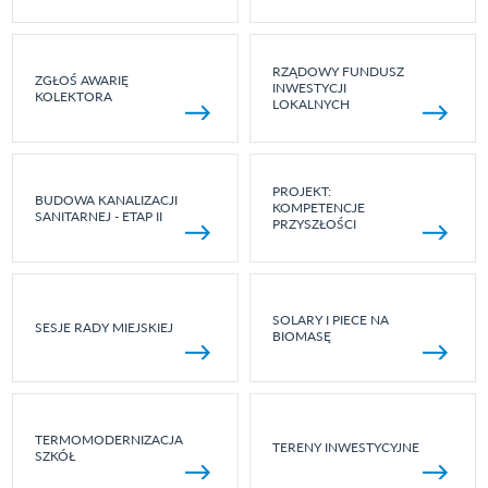
RZĄDOWY FUNDUSZ
ZGŁOŚ AWARIĘ
INWESTYCJI
KOLEKTORA
LOKALNYCH
PROJEKT:
BUDOWA KANALIZACJI
KOMPETENCJE
SANITARNEJ - ETAP II
PRZYSZŁOŚCI
SOLARY I PIECE NA
SESJE RADY MIEJSKIEJ
BIOMASĘ
TERMOMODERNIZACJA
TERENY INWESTYCYJNE
SZKÓŁ