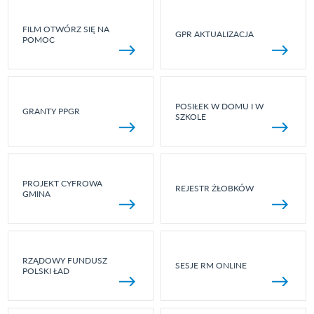
FILM OTWÓRZ SIĘ NA
GPR AKTUALIZACJA
POMOC
POSIŁEK W DOMU I W
GRANTY PPGR
SZKOLE
PROJEKT CYFROWA
REJESTR ŻŁOBKÓW
GMINA
RZĄDOWY FUNDUSZ
SESJE RM ONLINE
POLSKI ŁAD