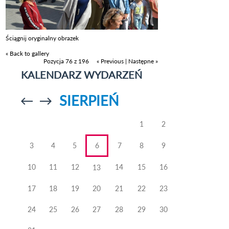
Ściągnij oryginalny obrazek
« Back to gallery
Pozycja 76 z 196
« Previous
|
Następne »
KALENDARZ WYDARZEŃ
SIERPIEŃ
Przejdź do
Przejdź do
poprzedniego
poprzedniego
miesiąca
miesiąca
1
2
3
4
5
6
7
8
9
10
11
12
14
15
16
13
17
18
19
20
21
22
23
24
25
26
27
28
29
30