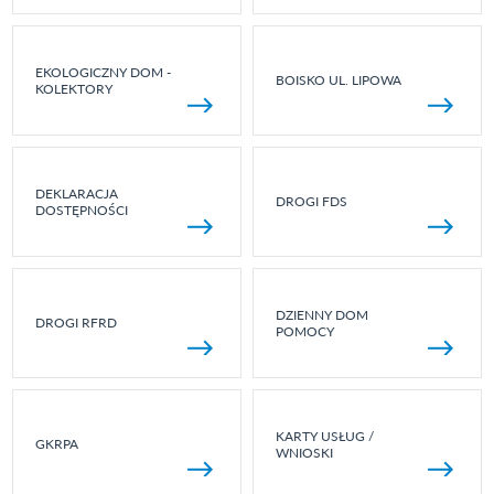
EKOLOGICZNY DOM -
BOISKO UL. LIPOWA
KOLEKTORY
DEKLARACJA
DROGI FDS
DOSTĘPNOŚCI
DZIENNY DOM
DROGI RFRD
POMOCY
KARTY USŁUG /
GKRPA
WNIOSKI