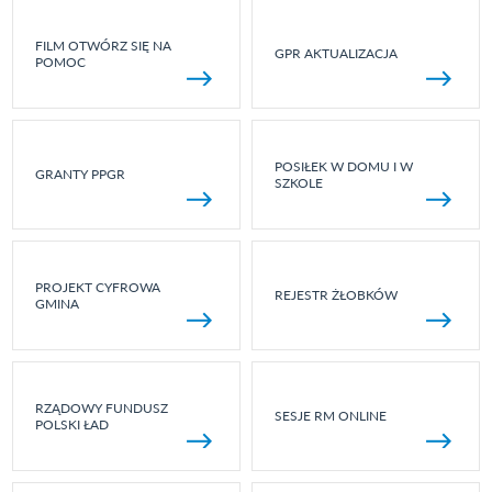
FILM OTWÓRZ SIĘ NA
GPR AKTUALIZACJA
POMOC
POSIŁEK W DOMU I W
GRANTY PPGR
SZKOLE
PROJEKT CYFROWA
REJESTR ŻŁOBKÓW
GMINA
RZĄDOWY FUNDUSZ
SESJE RM ONLINE
POLSKI ŁAD