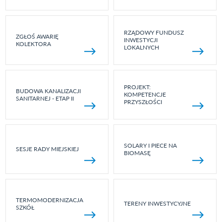
RZĄDOWY FUNDUSZ
ZGŁOŚ AWARIĘ
INWESTYCJI
KOLEKTORA
LOKALNYCH
PROJEKT:
BUDOWA KANALIZACJI
KOMPETENCJE
SANITARNEJ - ETAP II
PRZYSZŁOŚCI
SOLARY I PIECE NA
SESJE RADY MIEJSKIEJ
BIOMASĘ
TERMOMODERNIZACJA
TERENY INWESTYCYJNE
SZKÓŁ