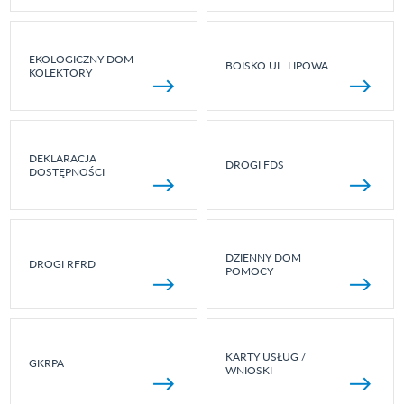
EKOLOGICZNY DOM -
BOISKO UL. LIPOWA
KOLEKTORY
DEKLARACJA
DROGI FDS
DOSTĘPNOŚCI
DZIENNY DOM
DROGI RFRD
POMOCY
KARTY USŁUG /
GKRPA
WNIOSKI