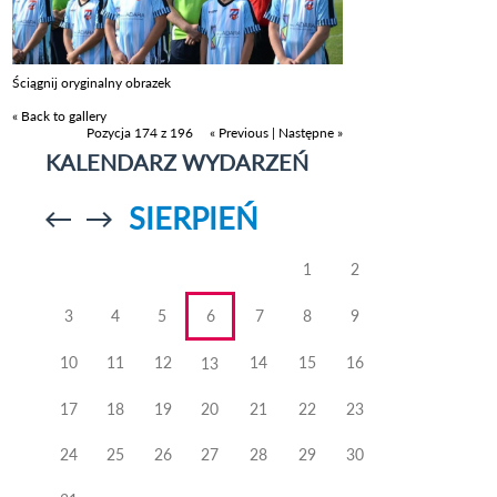
Ściągnij oryginalny obrazek
« Back to gallery
Pozycja 174 z 196
« Previous
|
Następne »
KALENDARZ WYDARZEŃ
SIERPIEŃ
Przejdź do
Przejdź do
poprzedniego
poprzedniego
miesiąca
miesiąca
1
2
3
4
5
6
7
8
9
10
11
12
14
15
16
13
17
18
19
20
21
22
23
24
25
26
27
28
29
30