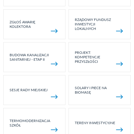
RZĄDOWY FUNDUSZ
ZGŁOŚ AWARIĘ
INWESTYCJI
KOLEKTORA
LOKALNYCH
PROJEKT:
BUDOWA KANALIZACJI
KOMPETENCJE
SANITARNEJ - ETAP II
PRZYSZŁOŚCI
SOLARY I PIECE NA
SESJE RADY MIEJSKIEJ
BIOMASĘ
TERMOMODERNIZACJA
TERENY INWESTYCYJNE
SZKÓŁ