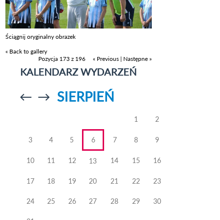
Ściągnij oryginalny obrazek
« Back to gallery
Pozycja 173 z 196
« Previous
|
Następne »
KALENDARZ WYDARZEŃ
SIERPIEŃ
Przejdź do
Przejdź do
poprzedniego
poprzedniego
miesiąca
miesiąca
1
2
3
4
5
6
7
8
9
10
11
12
14
15
16
13
17
18
19
20
21
22
23
24
25
26
27
28
29
30