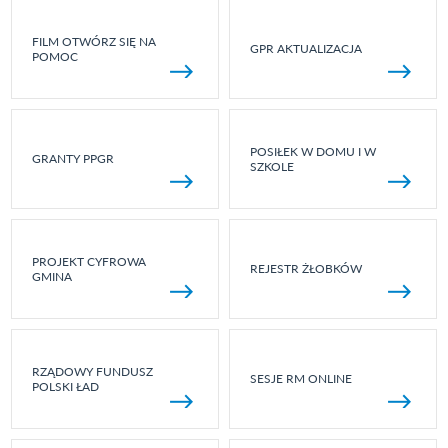
FILM OTWÓRZ SIĘ NA
GPR AKTUALIZACJA
POMOC
POSIŁEK W DOMU I W
GRANTY PPGR
SZKOLE
PROJEKT CYFROWA
REJESTR ŻŁOBKÓW
GMINA
RZĄDOWY FUNDUSZ
SESJE RM ONLINE
POLSKI ŁAD