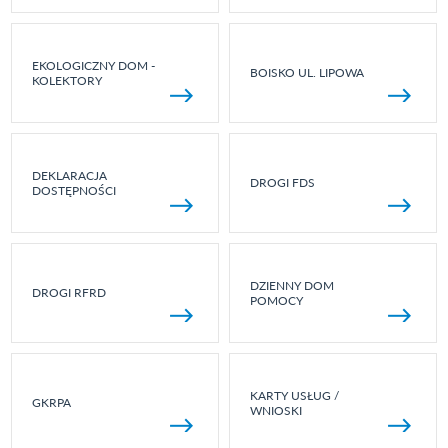
EKOLOGICZNY DOM -
BOISKO UL. LIPOWA
KOLEKTORY
DEKLARACJA
DROGI FDS
DOSTĘPNOŚCI
DZIENNY DOM
DROGI RFRD
POMOCY
KARTY USŁUG /
GKRPA
WNIOSKI