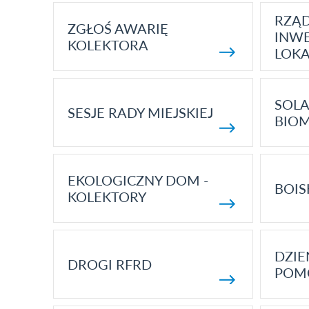
RZĄ
ZGŁOŚ AWARIĘ
INWE
KOLEKTORA
LOK
SOLA
SESJE RADY MIEJSKIEJ
BIO
EKOLOGICZNY DOM -
BOIS
KOLEKTORY
DZI
DROGI RFRD
POM