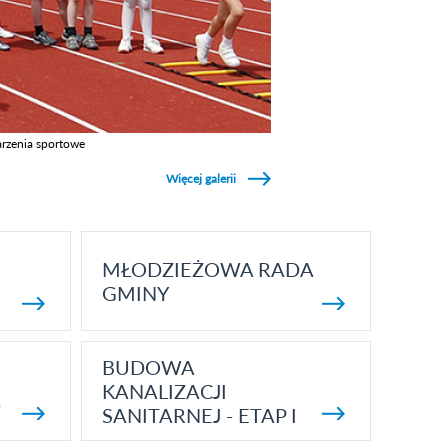
rzenia sportowe
z galerie w kategori Wydarzenia sportowe
Więcej galerii
MŁODZIEŻOWA RADA
GMINY
BUDOWA
KANALIZACJI
5
SANITARNEJ - ETAP I