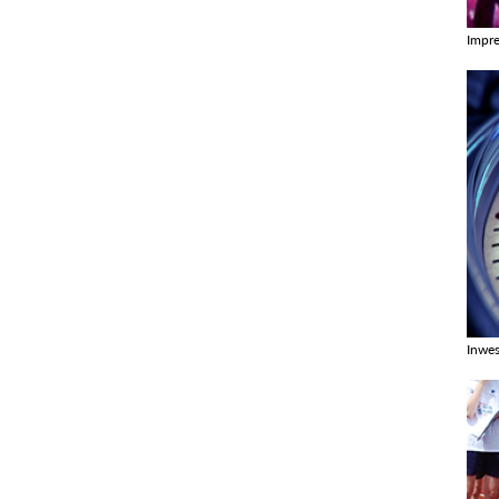
Impr
Zobac
Inwes
Zobac