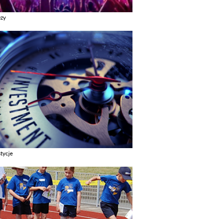
ezy
z galerie w kategori Imprezy
tycje
z galerie w kategori Inwestycje