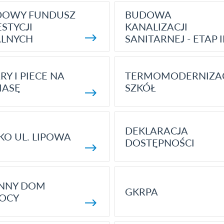
DOWY FUNDUSZ
BUDOWA
STYCJI
KANALIZACJI
ALNYCH
SANITARNEJ - ETAP I
RY I PIECE NA
TERMOMODERNIZA
MASĘ
SZKÓŁ
DEKLARACJA
KO UL. LIPOWA
DOSTĘPNOŚCI
ENNY DOM
GKRPA
OCY