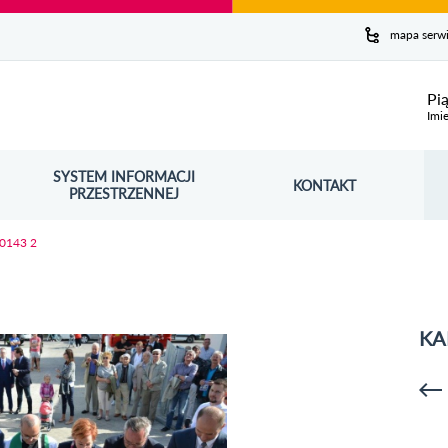
y serwis
mapa serw
ej
Pi
Imie
SYSTEM INFORMACJI
Szuk
KONTAKT
OŚNIK OTWORZY SIĘ W NOWYM OKNIE
PRZESTRZENNEJ
Wy
 0143 2
KA
p