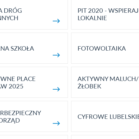
A DRÓG
PIT 2020 - WSPIERAJ
NNYCH
LOKALNIE
NA SZKOŁA
FOTOWOLTAIKA
YWNE PLACE
AKTYWNY MALUCH/
AW 2025
ŻŁOBEK
RBEZPIECZNY
CYFROWE LUBELSKI
ORZĄD