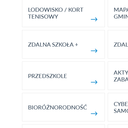
LODOWISKO / KORT
MAP
TENISOWY
GMI
ZDALNA SZKOŁA +
ZDAL
AKT
PRZEDSZKOLE
ZAB
CYBE
BIORÓŻNORODNOŚĆ
SAM