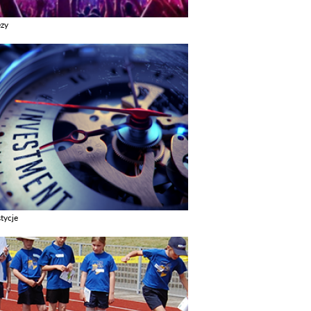
ezy
z galerie w kategori Imprezy
tycje
z galerie w kategori Inwestycje