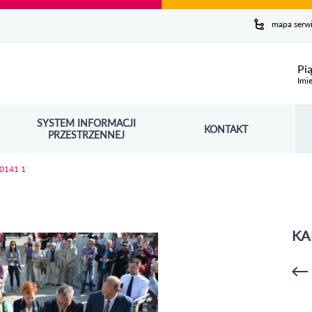
y serwis
mapa serw
ej
Pi
Imie
SYSTEM INFORMACJI
Szuk
KONTAKT
OŚNIK OTWORZY SIĘ W NOWYM OKNIE
PRZESTRZENNEJ
Wy
 0141 1
KA
p