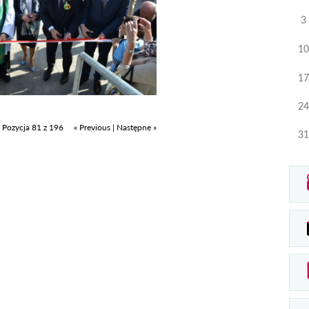
3
10
17
24
Pozycja 81 z 196
« Previous
|
Następne »
31