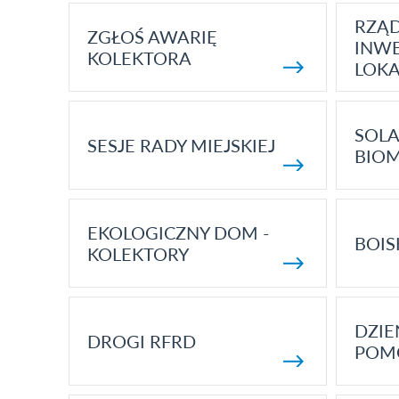
RZĄ
ZGŁOŚ AWARIĘ
INWE
KOLEKTORA
LOK
SOLA
SESJE RADY MIEJSKIEJ
BIO
EKOLOGICZNY DOM -
BOIS
KOLEKTORY
DZI
DROGI RFRD
POM