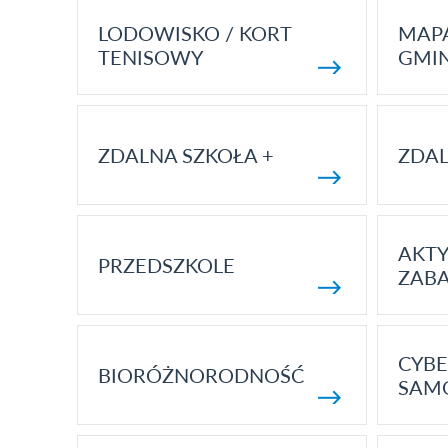
LODOWISKO / KORT
MAP
TENISOWY
GMI
ZDALNA SZKOŁA +
ZDAL
AKT
PRZEDSZKOLE
ZAB
CYBE
BIORÓŻNORODNOŚĆ
SAM