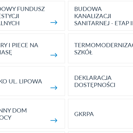
DOWY FUNDUSZ
BUDOWA
STYCJI
KANALIZACJI
ALNYCH
SANITARNEJ - ETAP I
RY I PIECE NA
TERMOMODERNIZA
MASĘ
SZKÓŁ
DEKLARACJA
KO UL. LIPOWA
DOSTĘPNOŚCI
ENNY DOM
GKRPA
OCY