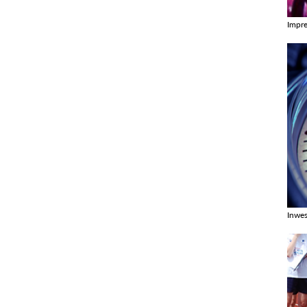
Impr
Zobac
Inwes
Zobac