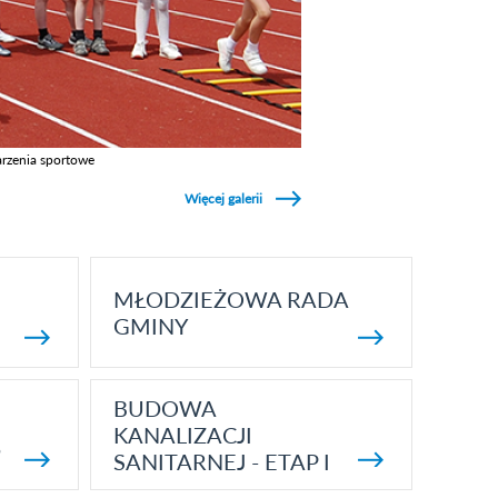
rzenia sportowe
z galerie w kategori Wydarzenia sportowe
Więcej galerii
MŁODZIEŻOWA RADA
GMINY
BUDOWA
KANALIZACJI
5
SANITARNEJ - ETAP I