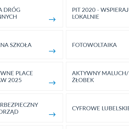
A DRÓG
PIT 2020 - WSPIERAJ
NNYCH
LOKALNIE
NA SZKOŁA
FOTOWOLTAIKA
YWNE PLACE
AKTYWNY MALUCH/
AW 2025
ŻŁOBEK
RBEZPIECZNY
CYFROWE LUBELSKI
ORZĄD