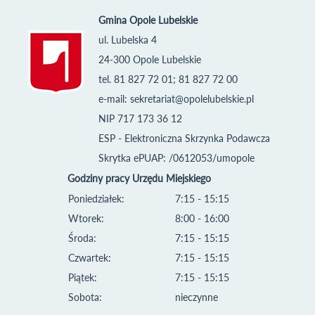
Gmina Opole Lubelskie
ul. Lubelska 4
24-300 Opole Lubelskie
tel. 81 827 72 01; 81 827 72 00
e-mail:
sekretariat@opolelubelskie.pl
NIP 717 173 36 12
ESP - Elektroniczna Skrzynka Podawcza
Skrytka ePUAP: /0612053/umopole
Godziny pracy Urzędu Miejskiego
Poniedziałek:
7:15 - 15:15
Wtorek:
8:00 - 16:00
Środa:
7:15 - 15:15
Czwartek:
7:15 - 15:15
Piątek:
7:15 - 15:15
Sobota:
nieczynne