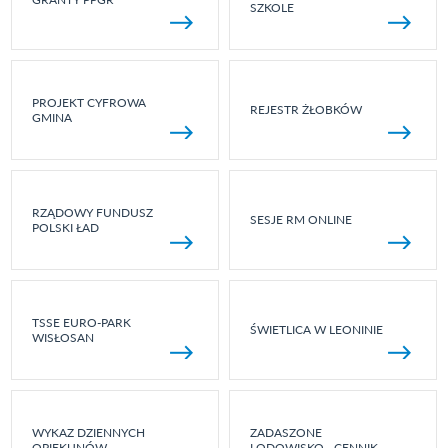
SZKOLE
PROJEKT CYFROWA
REJESTR ŻŁOBKÓW
GMINA
RZĄDOWY FUNDUSZ
SESJE RM ONLINE
POLSKI ŁAD
TSSE EURO-PARK
ŚWIETLICA W LEONINIE
WISŁOSAN
WYKAZ DZIENNYCH
ZADASZONE
OPIEKUNÓW
LODOWISKO - CENNIK