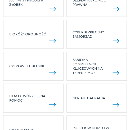
AKTYWNY MALUCH/
BEZPŁATNA POMOC
ŻŁOBEK
PRAWNA
CYBERBEZPIECZNY
BIORÓŻNORODNOŚĆ
SAMORZĄD
FABRYKA
KOMPETENCJI
CYFROWE LUBELSKIE
KLUCZOWYCH NA
TERENIE MOF
FILM OTWÓRZ SIĘ NA
GPR AKTUALIZACJA
POMOC
POSIŁEK W DOMU I W
GRANTY PPGR