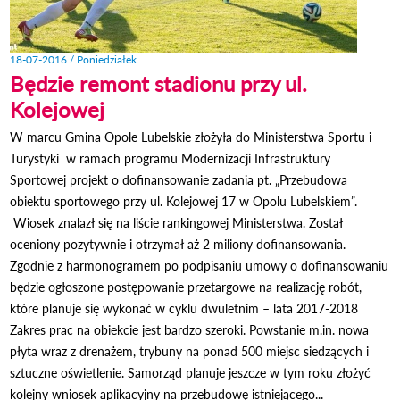
18-07-2016 / Poniedziałek
Będzie remont stadionu przy ul.
Kolejowej
W marcu Gmina Opole Lubelskie złożyła do Ministerstwa Sportu i
Turystyki w ramach programu Modernizacji Infrastruktury
Sportowej projekt o dofinansowanie zadania pt. „Przebudowa
obiektu sportowego przy ul. Kolejowej 17 w Opolu Lubelskiem”.
Wiosek znalazł się na liście rankingowej Ministerstwa. Został
oceniony pozytywnie i otrzymał aż 2 miliony dofinansowania.
Zgodnie z harmonogramem po podpisaniu umowy o dofinansowaniu
będzie ogłoszone postępowanie przetargowe na realizację robót,
które planuje się wykonać w cyklu dwuletnim – lata 2017-2018
Zakres prac na obiekcie jest bardzo szeroki. Powstanie m.in. nowa
płyta wraz z drenażem, trybuny na ponad 500 miejsc siedzących i
sztuczne oświetlenie. Samorząd planuje jeszcze w tym roku złożyć
kolejny wniosek aplikacyjny na przebudowę istniejącego...