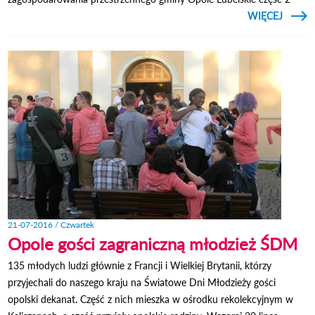
CZYTAJ
WIĘCEJ
OBWIE
BU
LUB
21-07-2016 / Czwartek
Opole gości zagraniczną młodzież ŚDM
135 młodych ludzi głównie z Francji i Wielkiej Brytanii, którzy
przyjechali do naszego kraju na Światowe Dni Młodzieży gości
opolski dekanat. Część z nich mieszka w ośrodku rekolekcyjnym w