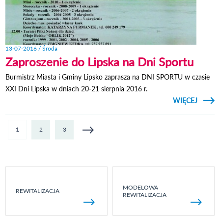
13-07-2016 / Środa
Zaproszenie do Lipska na Dni Sportu
Burmistrz Miasta i Gminy Lipsko zaprasza na DNI SPORTU w czasie
XXI Dni Lipska w dniach 20-21 sierpnia 2016 r.
CZYTAJ
WIĘCEJ
ZAPRO
DO 
Strony
1
2
3
MODELOWA
REWITALIZACJA
REWITALIZACJA