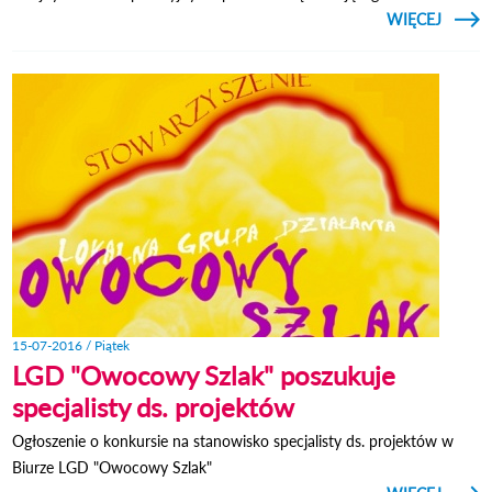
CZYTAJ
WIĘCEJ
O B
RE
STAD
PRZ
KOLEJ
15-07-2016 / Piątek
LGD "Owocowy Szlak" poszukuje
specjalisty ds. projektów
Ogłoszenie o konkursie na stanowisko specjalisty ds. projektów w
Biurze LGD "Owocowy Szlak"