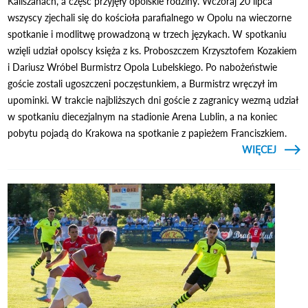
Kaliszanach, a część przyjęły opolskie rodziny. Wczoraj 20 lipca
wszyscy zjechali się do kościoła parafialnego w Opolu na wieczorne
spotkanie i modlitwę prowadzoną w trzech językach. W spotkaniu
wzięli udział opolscy księża z ks. Proboszczem Krzysztofem Kozakiem
i Dariusz Wróbel Burmistrz Opola Lubelskiego. Po nabożeństwie
goście zostali ugoszczeni poczęstunkiem, a Burmistrz wręczył im
upominki. W trakcie najbliższych dni goście z zagranicy wezmą udział
w spotkaniu diecezjalnym na stadionie Arena Lublin, a na koniec
pobytu pojadą do Krakowa na spotkanie z papieżem Franciszkiem.
CZYTAJ
WIĘCEJ
O
ZAGRA
MŁ