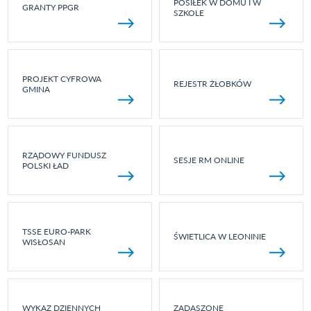
POSIŁEK W DOMU I W
GRANTY PPGR
SZKOLE
PROJEKT CYFROWA
REJESTR ŻŁOBKÓW
GMINA
RZĄDOWY FUNDUSZ
SESJE RM ONLINE
POLSKI ŁAD
TSSE EURO-PARK
ŚWIETLICA W LEONINIE
WISŁOSAN
WYKAZ DZIENNYCH
ZADASZONE