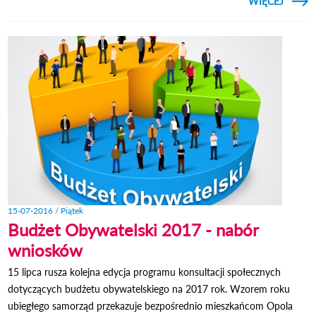
CZYTAJ
WIĘCEJ
"OWO
POSZ
SPECJ
PROJ
15-07-2016 / Piątek
Budżet Obywatelski 2017 - nabór
wniosków
15 lipca rusza kolejna edycja programu konsultacji społecznych
dotyczących budżetu obywatelskiego na 2017 rok. Wzorem roku
ubiegłego samorząd przekazuje bezpośrednio mieszkańcom Opola