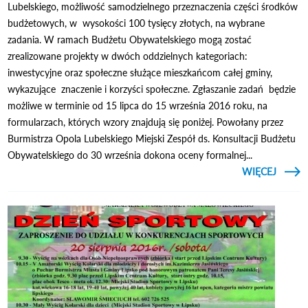
Lubelskiego, możliwość samodzielnego przeznaczenia części środków
budżetowych, w wysokości 100 tysięcy złotych, na wybrane
zadania. W ramach Budżetu Obywatelskiego mogą zostać
zrealizowane projekty w dwóch oddzielnych kategoriach:
inwestycyjne oraz społeczne służące mieszkańcom całej gminy,
wykazujące znaczenie i korzyści społeczne. Zgłaszanie zadań będzie
możliwe w terminie od 15 lipca do 15 września 2016 roku, na
formularzach, których wzory znajdują się poniżej. Powołany przez
Burmistrza Opola Lubelskiego Miejski Zespół ds. Konsultacji Budżetu
Obywatelskiego do 30 września dokona oceny formalnej...
CZYTAJ
WIĘCEJ
O 
OBYWA
2017 
WNI