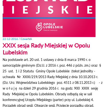
22-12-2016 / Czwartek
XXIX sesja Rady Miejskiej w Opolu
Lubelskim
Na podstawie art. 20 ust. 1 ustawy z dnia 8 marca 1990 r. o
samorządzie gminnym (Dz.U. z 2016 r. poz. 446 z późn. zm.) oraz §
25 ust. 1 i 2 Statutu Gminy Opole Lubelskie (tekst jednolity -
uchwała Nr XXXI/219/2013 Rady Miejskiej z dnia 10.10.2013 r.
(Dz. Urz. Województwa Lubelskiego poz. 4511 z 08.11.2013 r.) - z
w o ł u j ę na dzień 29 grudnia 2016 r. na godz. 900 XXIX sesję
Rady Miejskiej w Opolu Lubelskim. Obrady odbędą się w sali
konferencyjnej Urzędu Miejskiego (parter) przy ul. Lubelskiej 4.
Porządek obrad sesji: Otwarcie sesji. Przyjęcie porządku obrad.