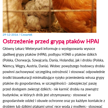
29-12-2016 / Czwartek
Ostrzeżenie przed grypą ptaków HPAI
Główny Lekarz Weterynarii informuje o występowaniu wysoce
zjadliwej grypy ptaków (HPAI), podtypu H5N8 u ptaków dzikich
(Polska, Chorwacja, Szwajcaria, Dania, Holandia), jak i drobiu (Polska,
Niemcy, Węgry, Austria, Dania). Wobec powyższego hodowcy drobiu
powinni zachowywać szczególną ostrożność i stosować odpowiednie
środki bioasekuracji minimalizujące ryzyko przeniesienia wirusa grypy
ptaków do gospodarstwa, w szczególności:- zabezpieczyć paszę
przed dostępem zwierząt dzikich;- nie karmić drobiu na zewnątrz
budynków, w których drób jest utrzymywany;- stosować w
gospodarstwie odzież i obuwie ochronne oraz po każdym kontakcie z
drobiem lub dzikimi ptakami umyć ręce wodą z mydłem;- stosować