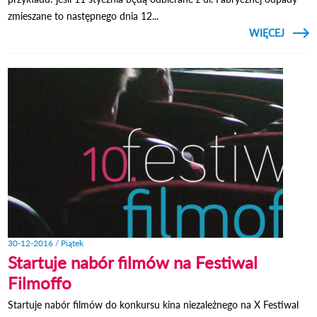
zmieszane to następnego dnia 12...
CZYTAJ
WIĘCEJ
HARM
NA 
S
O
NOWA
30-12-2016 / Piątek
Startuje nabór filmów na Festiwal
Filmoffo
Startuje nabór filmów do konkursu kina niezależnego na X Festiwal