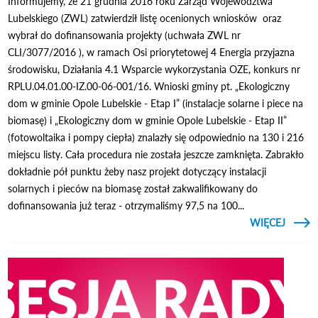
Informujemy, że 21 grudnia 2016 roku Zarząd Województwa
Lubelskiego (ZWL) zatwierdził listę ocenionych wniosków oraz
wybrał do dofinansowania projekty (uchwała ZWL nr
CLI/3077/2016 ), w ramach Osi priorytetowej 4 Energia przyjazna
środowisku, Działania 4.1 Wsparcie wykorzystania OZE, konkurs nr
RPLU.04.01.00-IZ.00-06-001/16. Wnioski gminy pt. „Ekologiczny
dom w gminie Opole Lubelskie - Etap I” (instalacje solarne i piece na
biomasę) i „Ekologiczny dom w gminie Opole Lubelskie - Etap II”
(fotowoltaika i pompy ciepła) znalazły się odpowiednio na 130 i 216
miejscu listy. Cała procedura nie została jeszcze zamknięta. Zabrakło
dokładnie pół punktu żeby nasz projekt dotyczący instalacji
solarnych i pieców na biomasę został zakwalifikowany do
dofinansowania już teraz - otrzymaliśmy 97,5 na 100...
CZYTAJ
WIĘCEJ
DOFI
PROJ