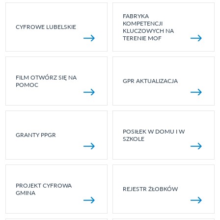
FABRYKA
KOMPETENCJI
CYFROWE LUBELSKIE
KLUCZOWYCH NA
TERENIE MOF
FILM OTWÓRZ SIĘ NA
GPR AKTUALIZACJA
POMOC
POSIŁEK W DOMU I W
GRANTY PPGR
SZKOLE
PROJEKT CYFROWA
REJESTR ŻŁOBKÓW
GMINA