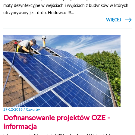
maty dezynfekcyjne w wejściach i wyjściach z budynków w których
utrzymywany jest drób. Hodowco !!!...
CZYTAJ
WIĘCEJ
OSTRZ
P
29-12-2016 / Czwartek
Dofinansowanie projektów OZE -
informacja