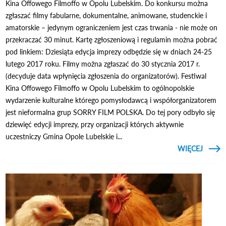
Kina Offowego Filmoffo w Opolu Lubelskim. Do konkursu można
zgłaszać filmy fabularne, dokumentalne, animowane, studenckie i
amatorskie – jedynym ograniczeniem jest czas trwania - nie może on
przekraczać 30 minut. Kartę zgłoszeniową i regulamin można pobrać
pod linkiem: Dziesiąta edycja imprezy odbędzie się w dniach 24-25
lutego 2017 roku. Filmy można zgłaszać do 30 stycznia 2017 r.
(decyduje data wpłynięcia zgłoszenia do organizatorów). Festiwal
Kina Offowego Filmoffo w Opolu Lubelskim to ogólnopolskie
wydarzenie kulturalne którego pomysłodawcą i współorganizatorem
jest nieformalna grup SORRY FILM POLSKA. Do tej pory odbyło się
dziewięć edycji imprezy, przy organizacji których aktywnie
uczestniczy Gmina Opole Lubelskie i...
CZYTAJ
WIĘCEJ
START
NA
FIL
FESTI
FILMO