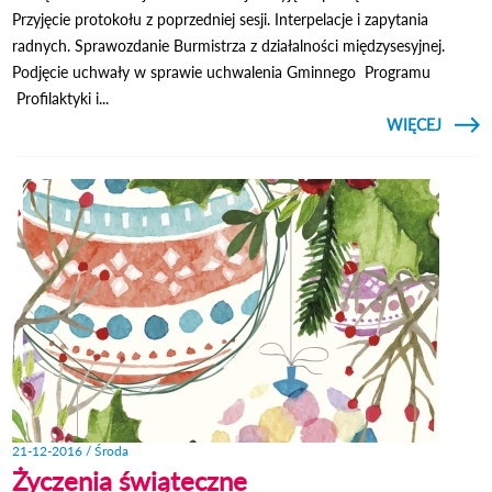
Przyjęcie protokołu z poprzedniej sesji. Interpelacje i zapytania
radnych. Sprawozdanie Burmistrza z działalności międzysesyjnej.
Podjęcie uchwały w sprawie uchwalenia Gminnego Programu
Profilaktyki i...
CZYTAJ
WIĘCEJ
O 
S
MIEJS
W O
LUBEL
21-12-2016 / Środa
Życzenia świąteczne