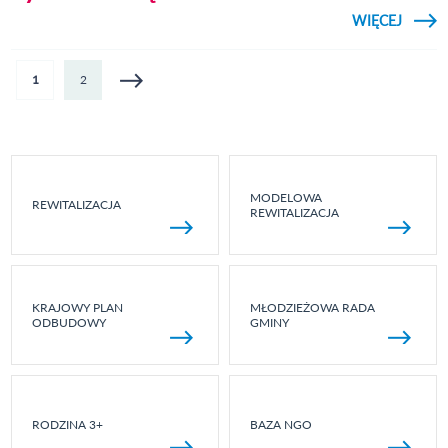
CZYTAJ
WIĘCEJ
O ŻY
ŚWIĄT
Strony
1
2
MODELOWA
REWITALIZACJA
REWITALIZACJA
KRAJOWY PLAN
MŁODZIEŻOWA RADA
ODBUDOWY
GMINY
RODZINA 3+
BAZA NGO