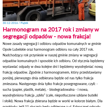
30-12-2016 / Piątek
Harmonogram na 2017 rok i zmiany w
segregacji odpadów - nowa frakcja!
Nowe zasady segregacji i odbioru odpadów komunalnych w gminie
Opole Lubelskie oraz harmonogram odbioru na cały 2017 rok.
Nadchodzący rok przyniesie w naszej gminie zmiany w segregacji
odpadów komunalnych i sposobie ich odbioru. Od stycznia będziemy
wystawiać odpady w dwa kolejne dni i będziemy wyodrębniać nową
frakcję odpadów. Zgodnie z harmonogramem, który przedstawiamy
poniżej, pierwszego dnia odbierana będzie od nas tylko frakcja
zmieszana. Następnego dnia tylko frakcje posegregowane, czyli: -
sucha (papier, plastik, metale), - biodegradowalna - i nowa,
wyodrębniona frakcja „szkło” (całe, niepotłuczone szklane butelki
i słoiki). Nowa frakcja zbierana będzie w worki w kolorze białym. Dla
przykładu: jeśli 11 stycznia będą odbierane z ul. Fabrycznej odpady