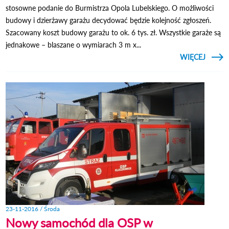
stosowne podanie do Burmistrza Opola Lubelskiego. O możliwości
budowy i dzierżawy garażu decydować będzie kolejność zgłoszeń.
Szacowany koszt budowy garażu to ok. 6 tys. zł. Wszystkie garaże są
jednakowe – blaszane o wymiarach 3 m x...
CZYTAJ
WIĘCEJ
O N
CHĘT
GA
23-11-2016 / Środa
Nowy samochód dla OSP w