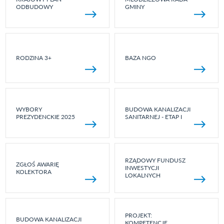
ODBUDOWY
GMINY
RODZINA 3+
BAZA NGO
WYBORY
BUDOWA KANALIZACJI
PREZYDENCKIE 2025
SANITARNEJ - ETAP I
RZĄDOWY FUNDUSZ
ZGŁOŚ AWARIĘ
INWESTYCJI
KOLEKTORA
LOKALNYCH
PROJEKT:
BUDOWA KANALIZACJI
KOMPETENCJE