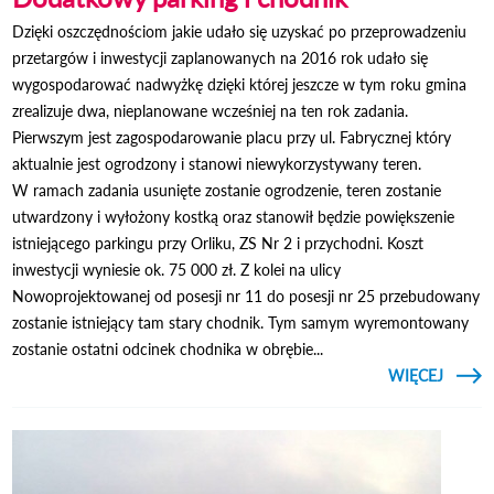
Dzięki oszczędnościom jakie udało się uzyskać po przeprowadzeniu
przetargów i inwestycji zaplanowanych na 2016 rok udało się
wygospodarować nadwyżkę dzięki której jeszcze w tym roku gmina
zrealizuje dwa, nieplanowane wcześniej na ten rok zadania.
Pierwszym jest zagospodarowanie placu przy ul. Fabrycznej który
aktualnie jest ogrodzony i stanowi niewykorzystywany teren.
W ramach zadania usunięte zostanie ogrodzenie, teren zostanie
utwardzony i wyłożony kostką oraz stanowił będzie powiększenie
istniejącego parkingu przy Orliku, ZS Nr 2 i przychodni. Koszt
inwestycji wyniesie ok. 75 000 zł. Z kolei na ulicy
Nowoprojektowanej od posesji nr 11 do posesji nr 25 przebudowany
zostanie istniejący tam stary chodnik. Tym samym wyremontowany
zostanie ostatni odcinek chodnika w obrębie...
CZYTAJ
WIĘCEJ
DODA
PA
CH