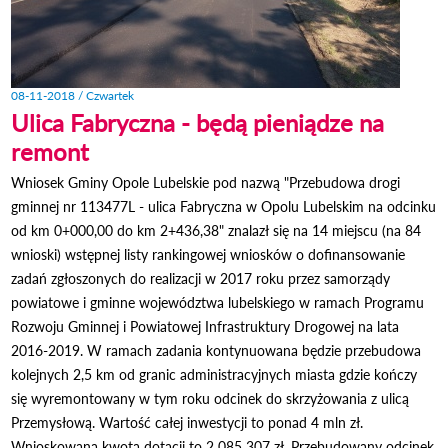
08-11-2018 / Czwartek
Ulica Fabryczna - będą pieniądze na
remont
Wniosek Gminy Opole Lubelskie pod nazwą "Przebudowa drogi
gminnej nr 113477L - ulica Fabryczna w Opolu Lubelskim na odcinku
od km 0+000,00 do km 2+436,38" znalazł się na 14 miejscu (na 84
wnioski) wstępnej listy rankingowej wniosków o dofinansowanie
zadań zgłoszonych do realizacji w 2017 roku przez samorządy
powiatowe i gminne województwa lubelskiego w ramach Programu
Rozwoju Gminnej i Powiatowej Infrastruktury Drogowej na lata
2016-2019. W ramach zadania kontynuowana będzie przebudowa
kolejnych 2,5 km od granic administracyjnych miasta gdzie kończy
się wyremontowany w tym roku odcinek do skrzyżowania z ulicą
Przemysłową. Wartość całej inwestycji to ponad 4 mln zł.
Wnioskowana kwota dotacji to 2 085 307 zł. Przebudowany odcinek