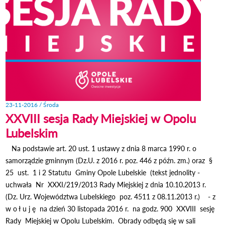
23-11-2016 / Środa
XXVIII sesja Rady Miejskiej w Opolu
Lubelskim
Na podstawie art. 20 ust. 1 ustawy z dnia 8 marca 1990 r. o
samorządzie gminnym (Dz.U. z 2016 r. poz. 446 z późn. zm.) oraz §
25 ust. 1 i 2 Statutu Gminy Opole Lubelskie (tekst jednolity -
uchwała Nr XXXI/219/2013 Rady Miejskiej z dnia 10.10.2013 r.
(Dz. Urz. Województwa Lubelskiego poz. 4511 z 08.11.2013 r.) - z
w o ł u j ę na dzień 30 listopada 2016 r. na godz. 900 XXVIII sesję
Rady Miejskiej w Opolu Lubelskim. Obrady odbędą się w sali