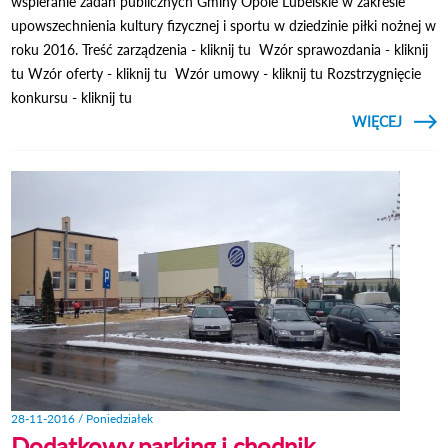
wspieranie zadań publicznych Gminy Opole Lubelskie w zakresie
upowszechnienia kultury fizycznej i sportu w dziedzinie piłki nożnej w
roku 2016. Treść zarządzenia - kliknij tu Wzór sprawozdania - kliknij
tu Wzór oferty - kliknij tu Wzór umowy - kliknij tu Rozstrzygnięcie
konkursu - kliknij tu
CZYTAJ
WIĘCEJ
ZARZĄ
BURM
NR 16
28-11-2016 / Poniedziałek
Dodatkowy parking i chodnik