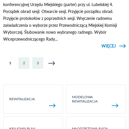
konferencyjnej Urzędu Miejskiego (parter) przy ul. Lubelskiej 4.
Porządek obrad sesji: Otwarcie sesji. Przyjęcie porządku obrad.
Przyjęcie protokołów z poprzednich sesji. Wręczenie radnemu
zaświadczenia o wyborze przez Przewodniczącą Miejskiej Komisji
Wyborczej. Ślubowanie nowo wybranego radnego. Wybór
Wiceprzewodniczącego Rady...
CZYTAJ
WIĘCEJ
O X
S
MIEJS
Strony
1
2
3
W O
LUBEL
MODELOWA
REWITALIZACJA
REWITALIZACJA
KRAJOWY PLAN
MŁODZIEŻOWA RADA