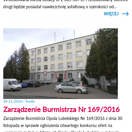
drogi będzie posiadał nawierzchnię asfaltową o szerokości od...
CZYTAJ
WIĘCEJ
O 
FABRY
-
PIEN
RE
30-11-2016 / Środa
Zarządzenie Burmistrza Nr 169/2016
Zarządzenie Burmistrza Opola Lubelskiego Nr 169/2016 z dnia 30
listopada w sprawie ogłoszenia otwartego konkursu ofert na