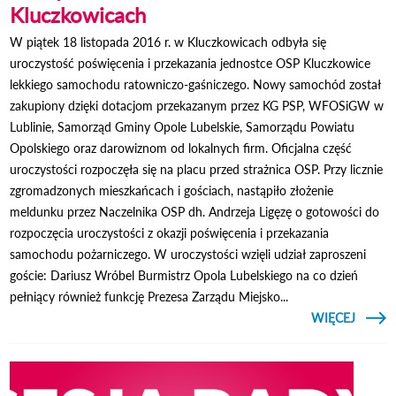
Kluczkowicach
W piątek 18 listopada 2016 r. w Kluczkowicach odbyła się
uroczystość poświęcenia i przekazania jednostce OSP Kluczkowice
lekkiego samochodu ratowniczo-gaśniczego. Nowy samochód został
zakupiony dzięki dotacjom przekazanym przez KG PSP, WFOSiGW w
Lublinie, Samorząd Gminy Opole Lubelskie, Samorządu Powiatu
Opolskiego oraz darowiznom od lokalnych firm. Oficjalna część
uroczystości rozpoczęła się na placu przed strażnica OSP. Przy licznie
zgromadzonych mieszkańcach i gościach, nastąpiło złożenie
meldunku przez Naczelnika OSP dh. Andrzeja Ligęzę o gotowości do
rozpoczęcia uroczystości z okazji poświęcenia i przekazania
samochodu pożarniczego. W uroczystości wzięli udział zaproszeni
goście: Dariusz Wróbel Burmistrz Opola Lubelskiego na co dzień
pełniący również funkcję Prezesa Zarządu Miejsko...
CZYTAJ
WIĘCEJ
SAMO
KLUCZ