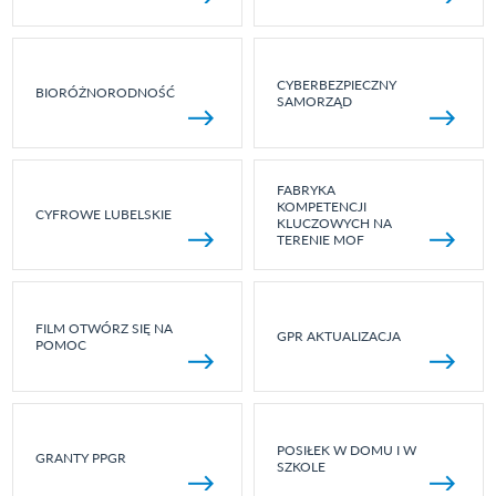
CYBERBEZPIECZNY
BIORÓŻNORODNOŚĆ
SAMORZĄD
FABRYKA
KOMPETENCJI
CYFROWE LUBELSKIE
KLUCZOWYCH NA
TERENIE MOF
FILM OTWÓRZ SIĘ NA
GPR AKTUALIZACJA
POMOC
POSIŁEK W DOMU I W
GRANTY PPGR
SZKOLE