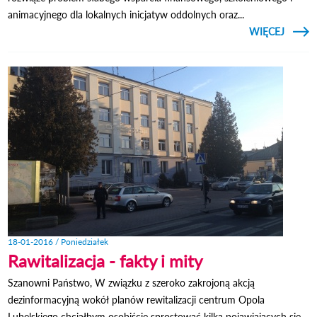
animacyjnego dla lokalnych inicjatyw oddolnych oraz...
CZYTAJ
WIĘCEJ
O L
L
MIKRO
18-01-2016 / Poniedziałek
Rawitalizacja - fakty i mity
Szanowni Państwo, W związku z szeroko zakrojoną akcją
dezinformacyjną wokół planów rewitalizacji centrum Opola
Lubelskiego chciałbym osobiście sprostować kilka pojawiających się