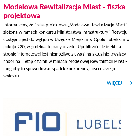
Modelowa Rewitalizacja Miast - fiszka
projektowa
Informujemy, że fiszka projektowa „Modelowa Rewitalizacja Miast”
złożona w ramach konkursu Ministerstwa Infrastruktury i Rozwoju
dostępna jest do wglądu w Urzędzie Miejskim w Opolu Lubelskim w
pokoju 220, w godzinach pracy urzędu. Upublicznienie fiszki na
stronie internetowej jest niemożliwe z uwagi na aktualnie trwający
nabór na II etap działań w ramach Modelowej Rewitalizacji Miast -
mogłoby to spowodować spadek konkurencyjności naszego
wniosku.
CZYTAJ
WIĘCEJ
O MO
REWIT
MIAST
PRO