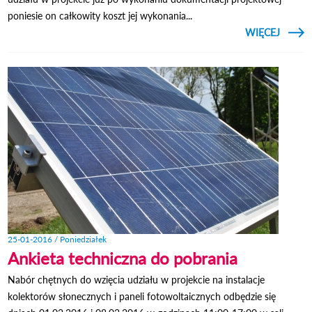
poniesie on całkowity koszt jej wykonania...
CZYTAJ
WIĘCEJ
O KOL
FOTOW
- NA
Z
25-01-2016 / Poniedziałek
Ankieta techniczna do pobrania
Nabór chętnych do wzięcia udziału w projekcie na instalacje
kolektorów słonecznych i paneli fotowoltaicznych odbędzie się