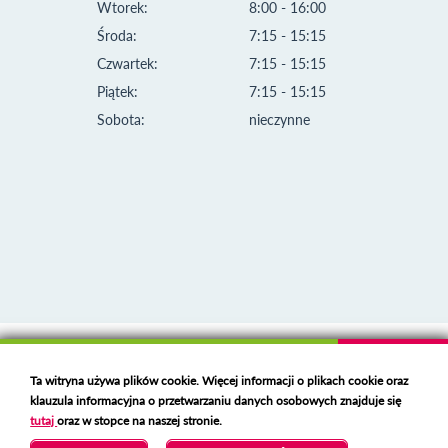
Wtorek:
8:00 - 16:00
Środa:
7:15 - 15:15
Czwartek:
7:15 - 15:15
Piątek:
7:15 - 15:15
Sobota:
nieczynne
Klauzula informacyjna i polityka plików cookies
Ta witryna używa plików cookie. Więcej informacji o plikach cookie oraz
Deklaracja dostępności
klauzula informacyjna o przetwarzaniu danych osobowych znajduje się
Polski serwer RBL
https://polspam.pl/
tutaj
oraz w stopce na naszej stronie.
Copyright 2023 Urząd Miejski w Opolu Lubelskim