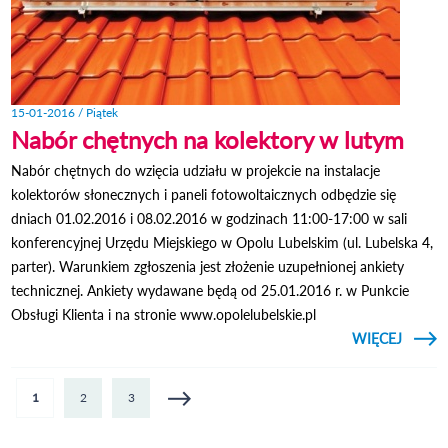
15-01-2016 / Piątek
Nabór chętnych na kolektory w lutym
Nabór chętnych do wzięcia udziału w projekcie na instalacje
kolektorów słonecznych i paneli fotowoltaicznych odbędzie się
dniach 01.02.2016 i 08.02.2016 w godzinach 11:00-17:00 w sali
konferencyjnej Urzędu Miejskiego w Opolu Lubelskim (ul. Lubelska 4,
parter). Warunkiem zgłoszenia jest złożenie uzupełnionej ankiety
technicznej. Ankiety wydawane będą od 25.01.2016 r. w Punkcie
Obsługi Klienta i na stronie www.opolelubelskie.pl
CZYTAJ
WIĘCEJ
O N
CHĘT
KOLEK
Strony
1
2
3
W L