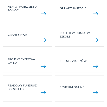
FILM OTWÓRZ SIĘ NA
GPR AKTUALIZACJA
POMOC
POSIŁEK W DOMU I W
GRANTY PPGR
SZKOLE
PROJEKT CYFROWA
REJESTR ŻŁOBKÓW
GMINA
RZĄDOWY FUNDUSZ
SESJE RM ONLINE
POLSKI ŁAD