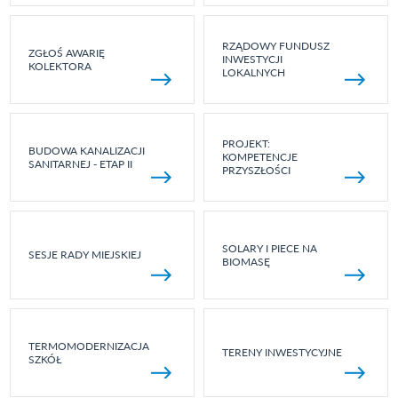
RZĄDOWY FUNDUSZ
ZGŁOŚ AWARIĘ
INWESTYCJI
KOLEKTORA
LOKALNYCH
PROJEKT:
BUDOWA KANALIZACJI
KOMPETENCJE
SANITARNEJ - ETAP II
PRZYSZŁOŚCI
SOLARY I PIECE NA
SESJE RADY MIEJSKIEJ
BIOMASĘ
TERMOMODERNIZACJA
TERENY INWESTYCYJNE
SZKÓŁ