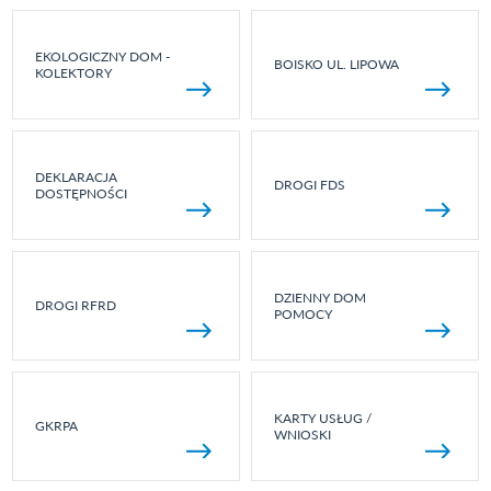
EKOLOGICZNY DOM -
BOISKO UL. LIPOWA
KOLEKTORY
DEKLARACJA
DROGI FDS
DOSTĘPNOŚCI
DZIENNY DOM
DROGI RFRD
POMOCY
KARTY USŁUG /
GKRPA
WNIOSKI