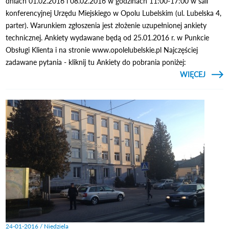
dniach 01.02.2016 i 08.02.2016 w godzinach 11:00-17:00 w sali
konferencyjnej Urzędu Miejskiego w Opolu Lubelskim (ul. Lubelska 4,
parter). Warunkiem zgłoszenia jest złożenie uzupełnionej ankiety
technicznej. Ankiety wydawane będą od 25.01.2016 r. w Punkcie
Obsługi Klienta i na stronie www.opolelubelskie.pl Najczęściej
zadawane pytania - kliknij tu Ankiety do pobrania poniżej:
CZYTAJ
WIĘCEJ
O A
TECHN
POB
24-01-2016 / Niedziela