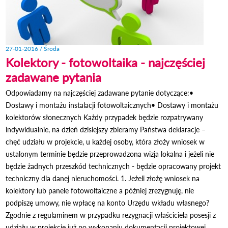
27-01-2016 / Środa
Kolektory - fotowoltaika - najczęściej
zadawane pytania
Odpowiadamy na najczęściej zadawane pytanie dotyczące:•
Dostawy i montażu instalacji fotowoltaicznych• Dostawy i montażu
kolektorów słonecznych Każdy przypadek będzie rozpatrywany
indywidualnie, na dzień dzisiejszy zbieramy Państwa deklaracje –
chęć udziału w projekcie, u każdej osoby, która złoży wniosek w
ustalonym terminie będzie przeprowadzona wizja lokalna i jeżeli nie
będzie żadnych przeszkód technicznych - będzie opracowany projekt
techniczny dla danej nieruchomości. 1. Jeżeli złożę wniosek na
kolektory lub panele fotowoltaiczne a później zrezygnuję, nie
podpiszę umowy, nie wpłacę na konto Urzędu wkładu własnego?
Zgodnie z regulaminem w przypadku rezygnacji właściciela posesji z
udziału w projekcie już po wykonaniu dokumentacji projektowej