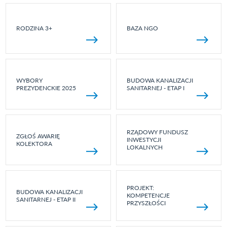
RODZINA 3+
BAZA NGO
WYBORY
BUDOWA KANALIZACJI
PREZYDENCKIE 2025
SANITARNEJ - ETAP I
RZĄDOWY FUNDUSZ
ZGŁOŚ AWARIĘ
INWESTYCJI
KOLEKTORA
LOKALNYCH
PROJEKT:
BUDOWA KANALIZACJI
KOMPETENCJE
SANITARNEJ - ETAP II
PRZYSZŁOŚCI