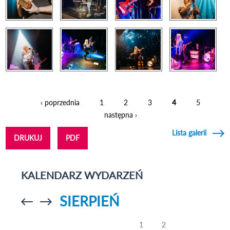
‹ poprzednia
1
2
3
4
5
Strony
następna ›
Lista galerii
DRUKUJ
PDF
KALENDARZ WYDARZEŃ
SIERPIEŃ
Przejdź do
Przejdź do
poprzedniego
poprzedniego
miesiąca
miesiąca
1
2