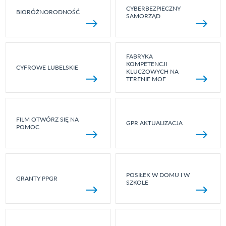
CYBERBEZPIECZNY
BIORÓŻNORODNOŚĆ
SAMORZĄD
FABRYKA
KOMPETENCJI
CYFROWE LUBELSKIE
KLUCZOWYCH NA
TERENIE MOF
FILM OTWÓRZ SIĘ NA
GPR AKTUALIZACJA
POMOC
POSIŁEK W DOMU I W
GRANTY PPGR
SZKOLE