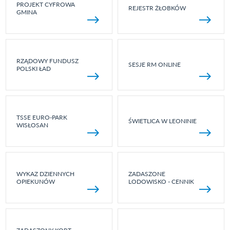
PROJEKT CYFROWA
REJESTR ŻŁOBKÓW
GMINA
RZĄDOWY FUNDUSZ
SESJE RM ONLINE
POLSKI ŁAD
TSSE EURO-PARK
ŚWIETLICA W LEONINIE
WISŁOSAN
WYKAZ DZIENNYCH
ZADASZONE
OPIEKUNÓW
LODOWISKO - CENNIK