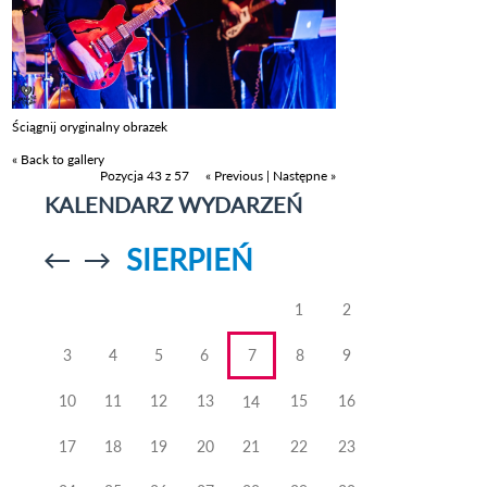
Ściągnij oryginalny obrazek
« Back to gallery
Pozycja 43 z 57
« Previous
|
Następne »
KALENDARZ WYDARZEŃ
SIERPIEŃ
Przejdź do
Przejdź do
poprzedniego
poprzedniego
miesiąca
miesiąca
1
2
3
4
5
6
7
8
9
10
11
12
13
15
16
14
17
18
19
20
21
22
23