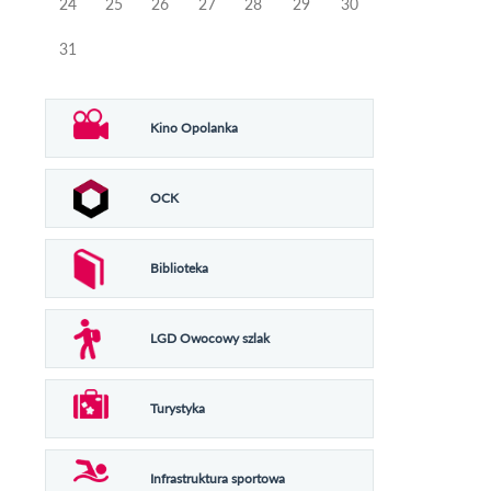
24
25
26
27
28
29
30
31
Kino Opolanka
OCK
Biblioteka
LGD Owocowy szlak
Turystyka
Infrastruktura sportowa