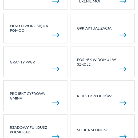
TERENIE MOF
FILM OTWÓRZ SIĘ NA
GPR AKTUALIZACJA
POMOC
POSIŁEK W DOMU I W
GRANTY PPGR
SZKOLE
PROJEKT CYFROWA
REJESTR ŻŁOBKÓW
GMINA
RZĄDOWY FUNDUSZ
SESJE RM ONLINE
POLSKI ŁAD